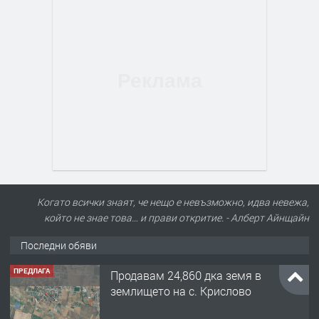
Когато всички знаят, че нещо е невъзможно, идва невежа,
който не знае това… и прави откритие. - Алберт Айнщайн
Последни обяви
ПРЕДЛАГА
Продавам 24,860 дка земя в
землището на с. Крислово