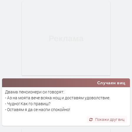
Случаен виц
Двама пенсионери си говорят:
- Аз на моята вече всяка нощ и доставям удоволствие.
- Чудно! Как го правиш?
- Оставям я да се наспи спокойно!
Покажи друг виц