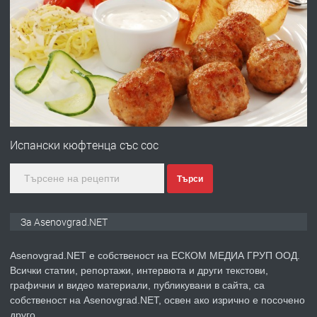
ПРЕДЛАГА
Професионална броячна машина -
със сертификат от ЕЦБ
преди 1 година
ПРЕДЛАГА
Професионална зеленчукорезачка
за заведения и дома
Испански кюфтенца със сос
Търси
преди 1 година
ПРЕДЛАГА
Дава под наем Асеновград
За Asenovgrad.NET
Asenovgrad.NET е собственост на ЕСКОМ МЕДИА ГРУП ООД.
Всички статии, репортажи, интервюта и други текстови,
преди 2 години
графични и видео материали, публикувани в сайта, са
собственост на Asenovgrad.NET, освен ако изрично е посочено
ПРЕДЛАГА
Давам индивидуалани уроци по
друго.