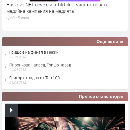
во
Haskovo.NET вече е и в TikTok – част от новата
О
медийна кампания на медията
„
преди 8 часа
п
Още новини
Гришо е на финал в Пекин!
08.10.2016
Пиронкова напред, Гришо назад
09.04.2012
Григор отпадна от Топ 100
05.03.2012
Препоръчано видео