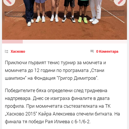
Хасково
0 Коментара
Приключи първият тенис турнир за момчета и
момичета до 12 години по програмата „Стани
шампион“ на Фондация “Григор Димитров”.
Победителите бяха определени след тридневна
надпревара. Днес се изиграха финалите в двата
профила. При момичетата състезателката на ТК
„Хасково 2015“ Кайра Алексиева спечели битката. На
финала тя победи Рая Илиева с 6-1/6-2.