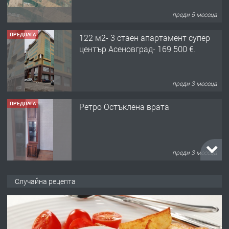
преди 5 месеца
ПРЕДЛАГА
122 м2- 3 стаен апартамент супер
център Асеновград- 169 500 €.
преди 3 месеца
ПРЕДЛАГА
Ретро Остъклена врата
преди 3 месеца
ПРЕДЛАГА
🌟HYUNDAI i10 - 2024 | Само 55 лв./
Случайна рецепта
ден от DL RENT🌟
преди 10 месеца