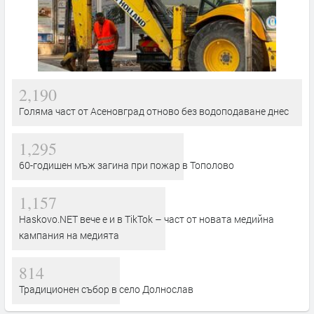
2,190
Голяма част от Асеновград отново без водоподаване днес
1,295
60-годишен мъж загина при пожар в Тополово
1,157
Haskovo.NET вече е и в TikTok – част от новата медийна
кампания на медията
814
Традиционен събор в село Долнослав