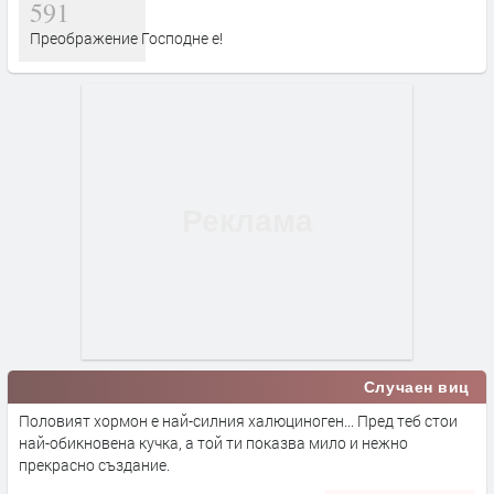
591
Преображение Господне е!
Случаен виц
Половият хормон е най-силния халюциноген... Пред теб стои
най-обикновена кучка, а той ти показва мило и нежно
прекрасно създание.