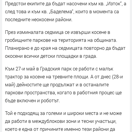
Предстои екипите да бъдат насочени към кв. „Изток“, а
след това и към кв. „Баделема“, които в момента са
последните неокосени райони.
През изминалата седмица се извърши косене в
гробищните паркове на територията на общината.
Планирано е до края на седмицата повторно да бъдат
окосени всички детски площадки в града.
Към 27-и май в Градския парк се работи с малък
трактор за косене на тревните площи. А от днес (28-и
май) дейностите ще продължат и в останалите
паркови пространства, когато в работния процес ще
бъде включен и роботът.
Той е подходящ за големи и широки места и не може
да работи в междублокови зони и тесни участъци,
което е една от причините именно тези райони да