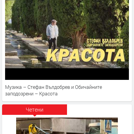
Музика – Стефан Вълдобрев и Обичайните
заподозрени – Красота
Четени