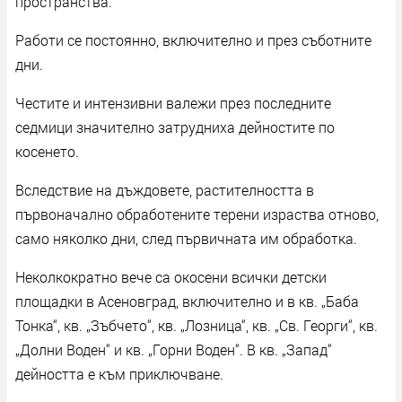
пространства.
Работи се постоянно, включително и през съботните
дни.
Честите и интензивни валежи през последните
седмици значително затрудниха дейностите по
косенето.
Вследствие на дъждовете, растителността в
първоначално обработените терени израства отново,
само няколко дни, след първичната им обработка.
Неколкократно вече са окосени всички детски
площадки в Асеновград, включително и в кв. „Баба
Тонка“, кв. „Зъбчето“, кв. „Лозница“, кв. „Св. Георги“, кв.
„Долни Воден“ и кв. „Горни Воден“. В кв. „Запад“
дейността е към приключване.