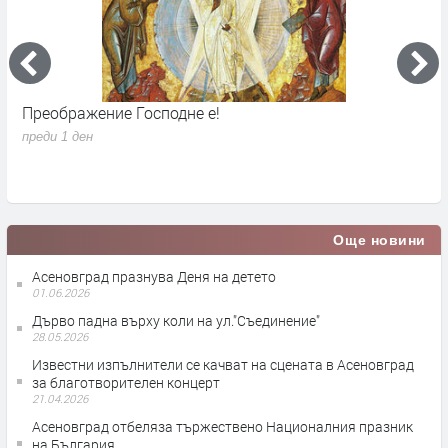
Преображение Господне е!
Г
д
преди 1 ден
п
Още новини
Асеновград празнува Деня на детето
01.06.2026
Дърво падна върху коли на ул."Съединение"
28.05.2026
Известни изпълнители се качват на сцената в Асеновград
за благотворителен концерт
21.04.2026
Асеновград отбеляза тържествено Националния празник
на България