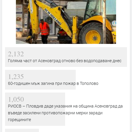
2,132
Голяма част от Асеновград отново без водоподаване днес
1,235
60-годишен мъж загина при пожар в Тополово
1,050
РИОСВ – Пловдив даде указания на община Асеновград да
въведе засилени противопожарни мерки заради
горещините