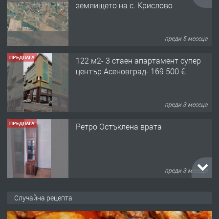
землището на с. Крислово
преди 5 месеца
ПРЕДЛАГА
122 м2- 3 стаен апартамент супер
център Асеновград- 169 500 €.
преди 3 месеца
ПРЕДЛАГА
Ретро Остъклена врата
преди 3 месеца
ПРЕДЛАГА
🌟HYUNDAI i10 - 2024 | Само 55 лв./
Случайна рецепта
ден от DL RENT🌟