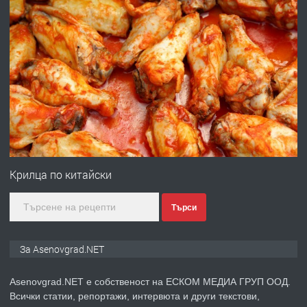
преди 10 месеца
ПРЕДЛАГА
Професионална броячна машина -
със сертификат от ЕЦБ
преди 1 година
ПРЕДЛАГА
Професионална зеленчукорезачка
за заведения и дома
Крилца по китайски
Търси
преди 1 година
ПРЕДЛАГА
Дава под наем Асеновград
За Asenovgrad.NET
Asenovgrad.NET е собственост на ЕСКОМ МЕДИА ГРУП ООД.
Всички статии, репортажи, интервюта и други текстови,
преди 2 години