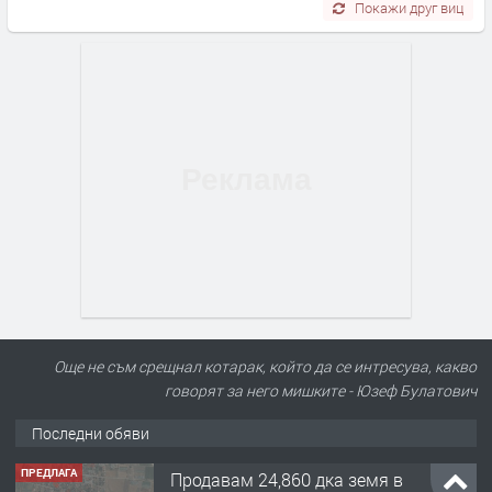
Покажи друг виц
Още не съм срещнал котарак, който да се интресува, какво
говорят за него мишките - Юзеф Булатович
Последни обяви
ПРЕДЛАГА
Продавам 24,860 дка земя в