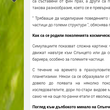
са съставени от фин прах, а други са 
такова разнообразие, което се е превърн
“ Трябваше да моделираме поведението 
частици до големи структури ", обяснява 
Как са се родили поколенията космическ
Симулациите показват сложна картина: ч
движат навътре към Слънцето или да се
бариера, особено за големите частици.
С течение на времето в прахоуловите
планетизими. Някои са се образували от 
довело до появата на няколко поко
изследователите, дори по-стари видове м
само че на още по-ранни етапи от еволюц
Поглед към дълбокото минало на Слънч