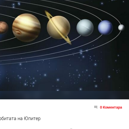
0 Коментара
орбитата на Юпитер