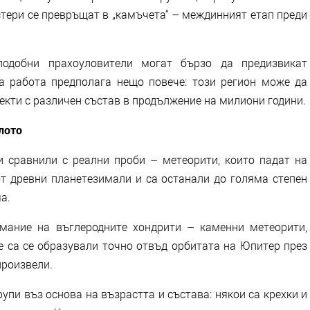
стери се превръщат в „камъчета“ – междинният етап преди
подобни прахоуловители могат бързо да предизвикат
а работа предполага нещо повече: този регион може да
екти с различен състав в продължение на милиони години.
лото
ги сравнили с реални проби – метеорити, които падат на
от древни планетезимали и са останали до голяма степен
а.
мание на въглеродните хондрити – каменни метеорити,
че са се образували точно отвъд орбитата на Юпитер през
произвели.
рупи въз основа на възрастта и състава: някои са крехки и