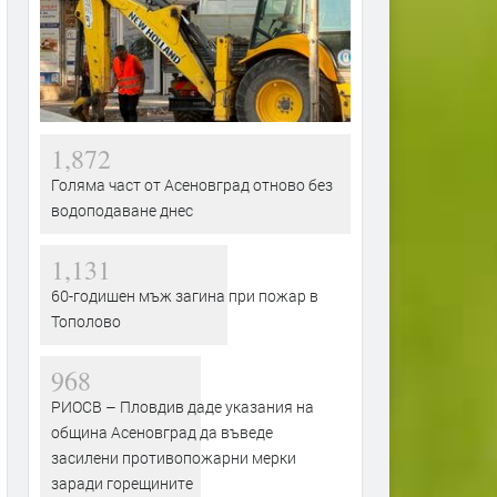
1,872
Голяма част от Асеновград отново без
водоподаване днес
1,131
60-годишен мъж загина при пожар в
Тополово
968
РИОСВ – Пловдив даде указания на
община Асеновград да въведе
засилени противопожарни мерки
заради горещините