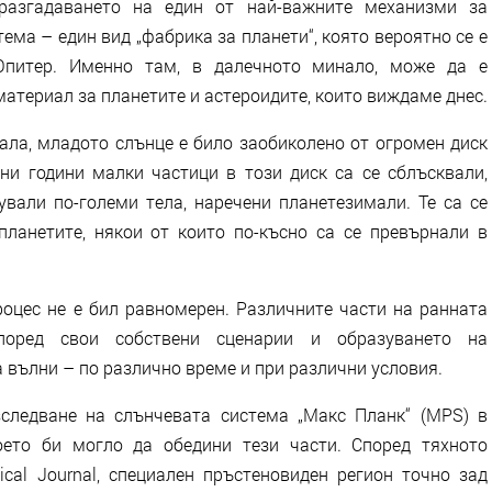
разгадаването на един от най-важните механизми за
ма – един вид „фабрика за планети“, която вероятно се е
питер. Именно там, в далечното минало, може да е
атериал за планетите и астероидите, които виждаме днес.
ала, младото слънце е било заобиколено от огромен диск
ни години малки частици в този диск са се сблъсквали,
ували по-големи тела, наречени планетезимали. Те са се
ланетите, някои от които по-късно са се превърнали в
роцес не е бил равномерен. Различните части на ранната
поред свои собствени сценарии и образуването на
а вълни – по различно време и при различни условия.
зследване на слънчевата система „Макс Планк“ (MPS) в
оето би могло да обедини тези части. Според тяхното
ical Journal, специален пръстеновиден регион точно зад