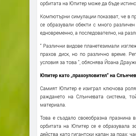
орбитата на Юпитер може да бъде истинс
Компютърни симулации показват, че в пр
се образували обекти с много различен 
едновременно, а последователно, на разл
“ Различни видове планетезимали изглеж
прахов диск, но по различно време. Ре
условия за това ", обяснява Йоана Драуж
Юпитер като „прахоуловител“ на Слънче
Самият Юпитер е изиграл ключова роля 
раждането на Слънчевата система, то
материала.
Това е създало своеобразна празнина в 
орбитата на Юпитер се е образувала з
действа като гигантски капан за прах: ч