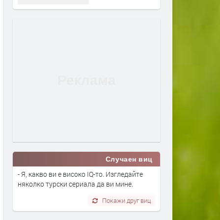
Случаен виц
- Я, какво ви е високо IQ-то. Изгледайте
няколко турски сериала да ви мине.
Покажи друг виц