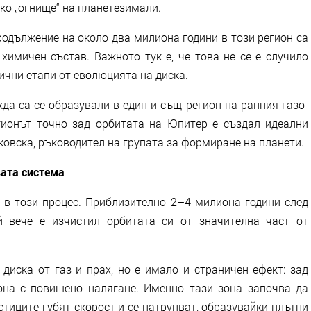
ко „огнище“ на планетезимали.
одължение на около два милиона години в този регион са
химичен състав. Важното тук е, че това не се е случило
ични етапи от еволюцията на диска.
да са се образували в един и същ регион на ранния газо-
гионът точно зад орбитата на Юпитер е създал идеални
ковска, ръководител на групата за формиране на планети.
вата система
в този процес. Приблизително 2–4 милиона години след
й вече е изчистил орбитата си от значителна част от
диска от газ и прах, но е имало и страничен ефект: зад
она с повишено налягане. Именно тази зона започва да
астиците губят скорост и се натрупват, образувайки плътни