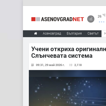
°C
26
Асеновград
България
Светът
Учени откриха оригиналн
Слънчевата система
09:31, 29 май 2026 г.
2,118