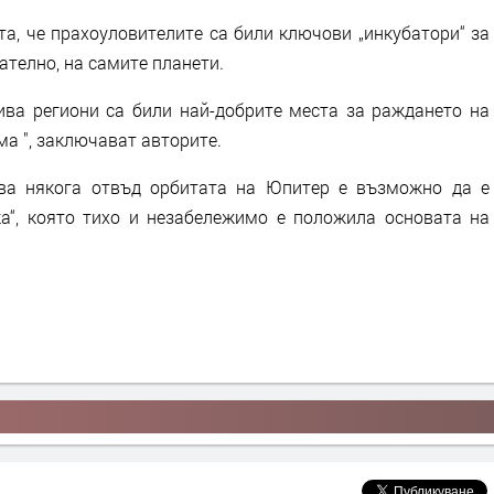
та, че прахоуловителите са били ключови „инкубатори“ за
ателно, на самите планети.
кива региони са били най-добрите места за раждането на
а ", заключават авторите.
ава някога отвъд орбитата на Юпитер е възможно да е
а“, която тихо и незабележимо е положила основата на