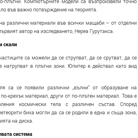
по-плътни. Компютърните модели са възпроизвели точно
ало във важно потвърждение на теорията.
на различни материали във всички мащаби – от отделни
първият автор на изследването, Нереа Гурутакса.
и скали
астиците са можели да се струпват, да се срутват, да се
 натрупват в плътни зони. Юпитер е действал като вид
ля са се появили различни „вълни“ от образуване на
по-крехък материал, други от по-плътен материал. Това е
ления космически тела с различен състав. Според
етеорити биха могли да са се родили в една и съща зона,
ията на диска.
евата система