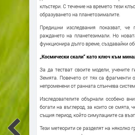
клъстери. С течение на времето тези клъ
образуването на планетозималите.
Предишни изследвания показват, че 
раждането на планетезимали. Но новат
функционира дълго време, създавайки об
„Космически скали“ като ключ към мина
За да тестват своите модели, учените 
Земята. Повечето от тях са фрагменти 
непроменени от ранната слънчева систем
Изследователите обърнали особено вни
богати на въглерод, за които се смята, 
същия период, който симулациите са въз
Тези метеорити се разделят на няколко г