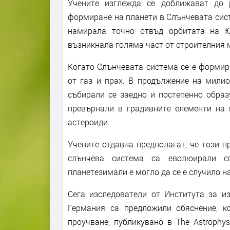
Учените изглежда се доближават до 
формиране на планети в Слънчевата систе
намирала точно отвъд орбитата на Ю
възникнала голяма част от строителния м
Когато Слънчевата система се е формир
от газ и прах. В продължение на милио
събирали се заедно и постепенно образ
превърнали в градивните елементи на п
астероиди.
Учените отдавна предполагат, че този п
слънчева система са еволюирали с
планетезимали е могло да се е случило н
Сега изследователи от Института за и
Германия са предложили обяснение, к
проучване, публикувано в The Astrophys