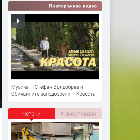
Препоръчано видео
Музика – Стефан Вълдобрев и
Обичайните заподозрени – Красота
Четени
Коментирани