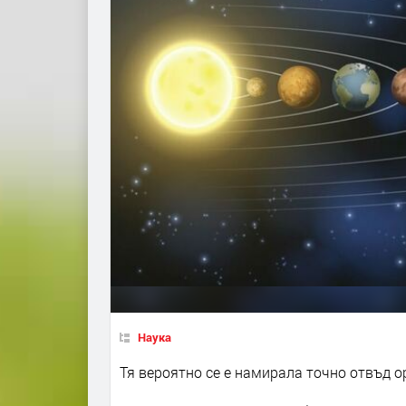
Наука
Тя вероятно се е намирала точно отвъд 