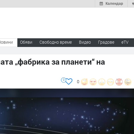
Календар
Новини
Обяви
Свободно време
Видео
Градове
eTV
ата „фабрика за планети“ на
0
0