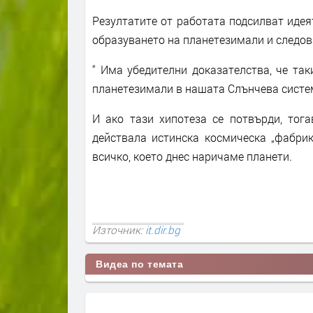
Резултатите от работата подсилват идея
образуването на планетезимали и следов
“ Има убедителни доказателства, че та
планетезимали в нашата Слънчева систем
И ако тази хипотеза се потвърди, тог
действала истинска космическа „фабрик
всичко, което днес наричаме планети.
Източник:
it.dir.bg
Видеа по темата