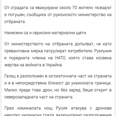
От сградата са евакуирани около 70 жители, пожарът
е потушен, съобщиха от румънското министерство на
отбраната.
Нанесени са и сериозни материални щети.
От министерството на отбраната допълват, че като
превантивна мярка патрулират изтребители. Румъния
е поредната членка на НАТО, която става косвена
жертва на войната в Украйна.
Галац е разположен в югоизточната част на страната
и е в непосредствена близост до укаинската граница.
Малко преди това дрон, но без заряд, беше открит в
северозападната част на страната.
През изминалата нощ Русия атакува с дронове
няколко украински града, включително разположения