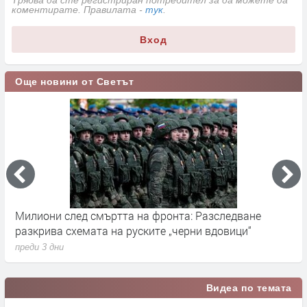
коментирате. Правилата -
тук
.
Вход
Още новини от Светът
Милиони след смъртта на фронта: Разследване
Г
разкрива схемата на руските „черни вдовици“
в
преди 3 дни
п
Видеа по темата