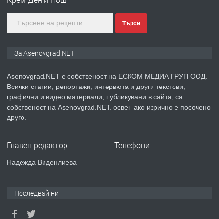
Търси
преди 1 година
ПРЕДЛАГА
Дава под наем Асеновград
За Asenovgrad.NET
Asenovgrad.NET е собственост на ЕСКОМ МЕДИА ГРУП ООД.
Всички статии, репортажи, интервюта и други текстови,
преди 2 години
графични и видео материали, публикувани в сайта, са
собственост на Asenovgrad.NET, освен ако изрично е посочено
ПРЕДЛАГА
Давам индивидуалани уроци по
друго.
Немски език
Главен редактор
Телефони
преди 2 години
Надежда Виденлиева
ПРЕДЛАГА
ремонт на покриви
Последвай ни