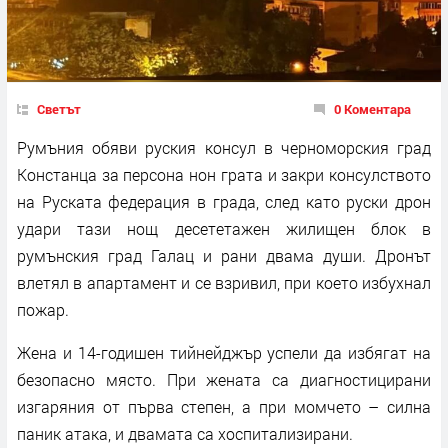
Светът
0 Коментара
Румъния обяви руския консул в черноморския град
Констанца за персона нон грата и закри консулството
на Руската федерация в града, след като руски дрон
удари тази нощ десететажен жилищен блок в
румънския град Галац и рани двама души. Дронът
влетял в апартамент и се взривил, при което избухнал
пожар.
Жена и 14-годишен тийнейджър успели да избягат на
безопасно място. При жената са диагностицирани
изгаряния от първа степен, а при момчето – силна
паник атака, и двамата са хоспитализирани.