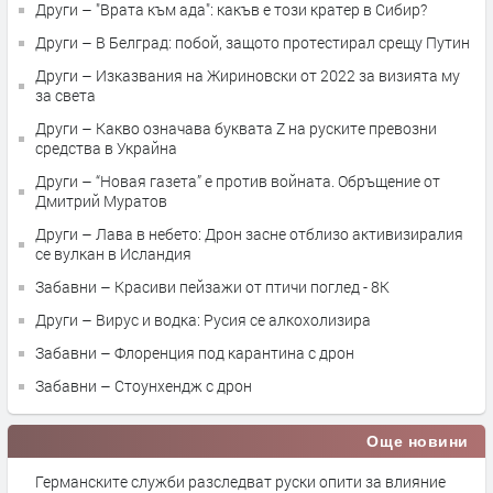
Други – "Врата към ада": какъв е този кратер в Сибир?
Други – В Белград: побой, защото протестирал срещу Путин
Други – Изказвания на Жириновски от 2022 за визията му
за света
Други – Какво означава буквата Z на руските превозни
средства в Украйна
Други – “Новая газета” е против войната. Обръщение от
Дмитрий Муратов
Други – Лава в небето: Дрон засне отблизо активизиралия
се вулкан в Исландия
Забавни – Красиви пейзажи от птичи поглед - 8К
Други – Вирус и водка: Русия се алкохолизира
Забавни – Флоренция под карантина с дрон
Забавни – Стоунхендж с дрон
Още новини
Германските служби разследват руски опити за влияние