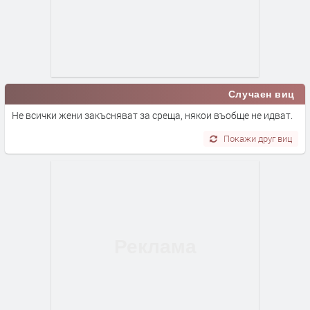
Случаен виц
Не всички жени закъсняват за среща, някои въобще не идват.
Покажи друг виц