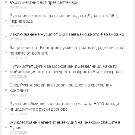
върху местния вот през септември
05.08.2026
Румъния се опитва да отклони вода от Дунав към АЕЦ
'Черна вода'
03.08.2026
Изключване на Русия от ООН: Невъзможното е възможно
02.08.2026
Защитеният от България руски патриарх издаде книга за
ползите от войната
30.07.2026
Путинистът Дугин за московчани: Безделници, чака ги
мобилизация, когато ресурсът на фронта бъде изчерпан
29.07.2026
След Русия: Украйна отвори нов фронт в световния
конфликт
28.07.2026
Румъния обмисля задействане на чл. 4 на НАТО заради
инцидентите с руски дронове
27.07.2026
„Чуждестранни агенти“: екзекуция на инакомислещите в
Русия
24.07.2026