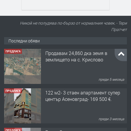
Никой не полудява по-бързо от нормалния човек. - Тери
Пратчет
Последни обяви
ПРЕДЛАГА
Продавам 24,860 дка земя в
землището на с. Крислово
преди 5 месеца
ПРЕДЛАГА
122 м2- 3 стаен апартамент супер
център Асеновград- 169 500 €.
преди 3 месеца
ПРЕДЛАГА