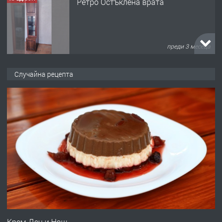
Ретро Остъклена врата
преди 3 месеца
ПРЕДЛАГА
🌟HYUNDAI i10 - 2024 | Само 55 лв./
Случайна рецепта
ден от DL RENT🌟
преди 10 месеца
ПРЕДЛАГА
Професионална броячна машина -
със сертификат от ЕЦБ
преди 1 година
ПРЕДЛАГА
Професионална зеленчукорезачка
за заведения и дома
Крем Ден и Нощ