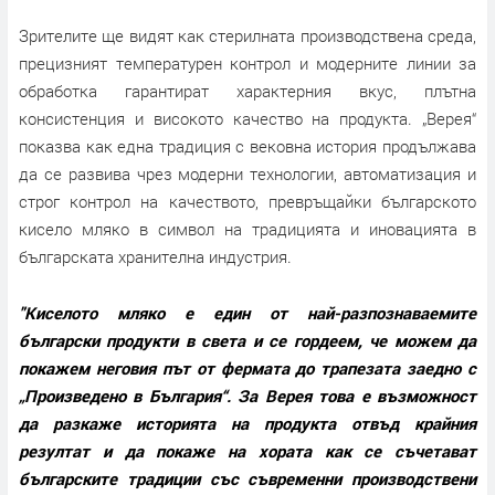
Зрителите ще видят как стерилната производствена среда,
прецизният температурен контрол и модерните линии за
обработка гарантират характерния вкус, плътна
консистенция и високото качество на продукта. „Верея“
показва как една традиция с вековна история продължава
да се развива чрез модерни технологии, автоматизация и
строг контрол на качеството, превръщайки българското
кисело мляко в символ на традицията и иновацията в
българската хранителна индустрия.
"Киселото мляко е един от най-разпознаваемите
български продукти в света и се гордеем, че можем да
покажем неговия път от фермата до трапезата заедно с
„Произведено в България“. За Верея това е възможност
да разкаже историята на продукта отвъд крайния
резултат и да покаже на хората как се съчетават
българските традиции със съвременни производствени