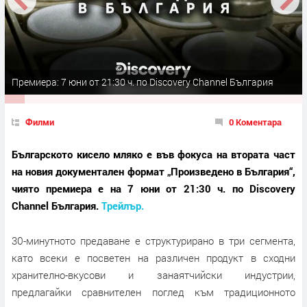
Премиера: 7 юни от 21:30 ч. по Discovery Channel България
Филми
0 Коментара
Българското кисело мляко е във фокуса на втората част
на новия документален формат „Произведено в България“,
чиято премиера е на 7 юни от 21:30 ч. по Discovery
Channel България.
Трейлър.
30-минутното предаване е структурирано в три сегмента,
като всеки е посветен на различен продукт в сходни
хранително-вкусови и занаятчийски индустрии,
предлагайки сравнителен поглед към традиционното