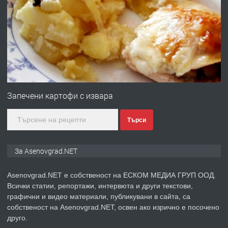
ПРЕДЛАГА
Професионална зеленчукорезачка
за заведения и дома
преди 1 година
ПРЕДЛАГА
Дава под наем Асеновград
Запечени картофи с извара
Търси
преди 2 години
ПРЕДЛАГА
Давам индивидуалани уроци по
За Asenovgrad.NET
Немски език
Asenovgrad.NET е собственост на ЕСКОМ МЕДИА ГРУП ООД.
Всички статии, репортажи, интервюта и други текстови,
преди 2 години
графични и видео материали, публикувани в сайта, са
собственост на Asenovgrad.NET, освен ако изрично е посочено
ПРЕДЛАГА
ремонт на покриви
друго.