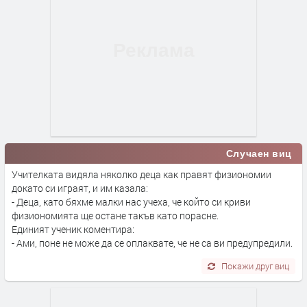
Случаен виц
Учителката видяла няколко деца как правят физиономии
докато си играят, и им казала:
- Деца, като бяхме малки нас учеха, че който си криви
физиономията ще остане такъв като порасне.
Единият ученик коментира:
- Ами, поне не може да се оплаквате, че не са ви предупредили.
Покажи друг виц