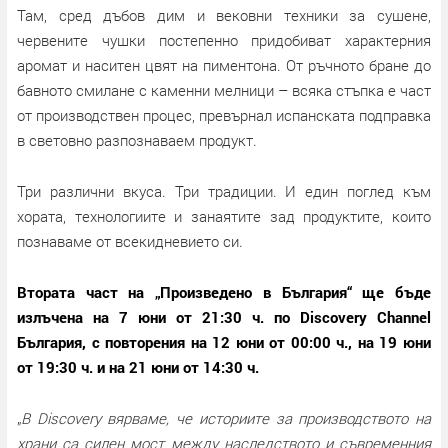
Там, сред дъбов дим и вековни техники за сушене,
червените чушки постепенно придобиват характерния
аромат и наситен цвят на пиментона. От ръчното бране до
бавното смилане с каменни мелници – всяка стъпка е част
от производствен процес, превърнал испанската подправка
в световно разпознаваем продукт.
Три различни вкуса. Три традиции. И един поглед към
хората, технологиите и занаятите зад продуктите, които
познаваме от всекидневието си.
Втората част на „Произведено в България“ ще бъде
излъчена на 7 юни от 21:30 ч. по Discovery Channel
България, с повторения на 12 юни от 00:00 ч., на 19 юни
от 19:30 ч. и на 21 юни от 14:30 ч.
„
В Discovery вярваме, че историите за производството на
храни са силен мост между наследството и съвременния