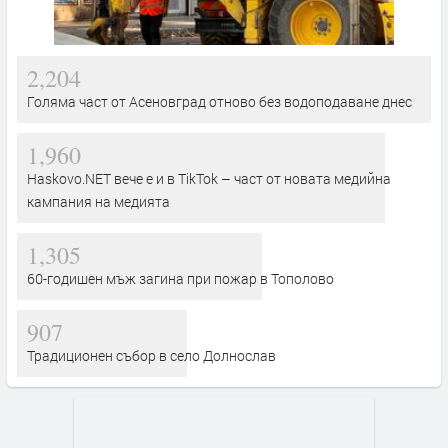
2,204
Голяма част от Асеновград отново без водоподаване днес
1,960
Haskovo.NET вече е и в TikTok – част от новата медийна
кампания на медията
1,305
60-годишен мъж загина при пожар в Тополово
907
Традиционен събор в село Долнослав