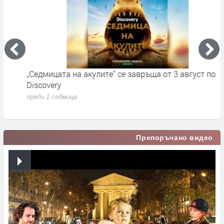
„Седмицата на акулите“ се завръща от 3 август по
И
Discovery
п
преди 1 седмица
Препоръчано видео