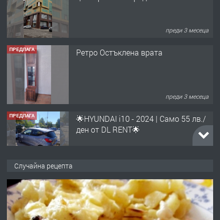
преди 3 месеца
ПРЕДЛАГА
Ретро Остъклена врата
преди 3 месеца
ПРЕДЛАГА
🌟HYUNDAI i10 - 2024 | Само 55 лв./
ден от DL RENT🌟
преди 10 месеца
ПРЕДЛАГА
Професионална броячна машина -
Случайна рецепта
със сертификат от ЕЦБ
преди 1 година