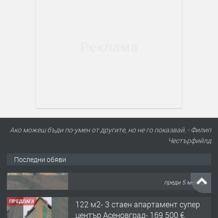
Ако можеш бъди по-умен от другите, но не го показвай. - Филип
Честърфийлд
Последни обяви
ПРЕДЛАГА
122 м2- 3 стаен апартамент супер
център Асеновград- 169 500 €.