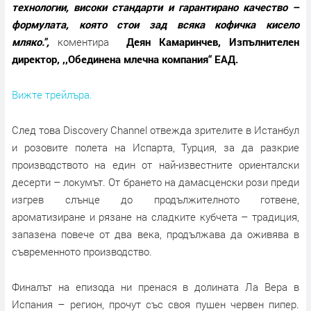
технологии, високи стандарти и гарантирано качество –
формулата, която стои зад всяка кофичка кисело
мляко.",
коментира
Деян Камаринчев, Изпълнителен
директор, ,,Обединена млечна компания“ ЕАД.
Вижте трейлъра.
След това Discovery Channel отвежда зрителите в Истанбул
и розовите полета на Испарта, Турция, за да разкрие
производството на един от най-известните ориенталски
десерти – локумът. От брането на дамасценски рози преди
изгрев слънце до продължителното готвене,
ароматизиране и рязане на сладките кубчета – традиция,
запазена повече от два века, продължава да оживява в
съвременното производство.
Финалът на епизода ни пренася в долината Ла Вера в
Испания – регион, прочут със своя пушен червен пипер.