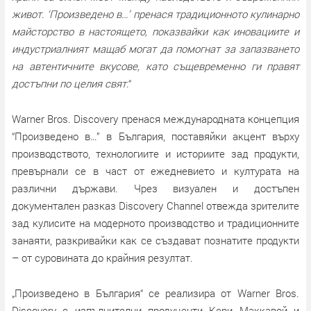
живот. ‘Произведено в…’ пренася традиционното кулинарно
майсторство в настоящето, показвайки как иновациите и
индустриалният мащаб могат да помогнат за запазването
на автентичните вкусове, като същевременно ги правят
достъпни по целия свят
.“
Warner Bros. Discovery пренася международната концепция
“Произведено в…” в България, поставяйки акцент върху
производството, технологиите и историите зад продукти,
превърнали се в част от ежедневието и културата на
различни държави. Чрез визуален и достъпен
документален разказ Discovery Channel отвежда зрителите
зад кулисите на модерното производство и традиционните
занаяти, разкривайки как се създават познатите продукти
– от суровината до крайния резултат.
„Произведено в България“ се реализира от Warner Bros.
Discovery с изпълнителни продуценти Кери Маккавой и