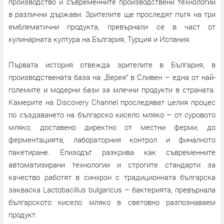
производство и съвременните производствени технологии
в различни държави. Зрителите ще проследят пътя на три
емблематични продукта, превърнали се в част от
кулинарната култура на България, Турция и Испания.
Първата история отвежда зрителите в България, в
производствената база на „Верея“ в Сливен – една от най-
големите и модерни бази за млечни продукти в страната.
Камерите на Discovery Channel проследяват целия процес
по създаването на българско кисело мляко – от суровото
мляко, доставено директно от местни ферми, до
ферментацията, лабораторния контрол и финалното
пакетиране. Епизодът разкрива как съвременните
автоматизирани технологии и строгите стандарти за
качество работят в синхрон с традиционната българска
закваска Lactobacillus bulgaricus – бактерията, превърнала
българското кисело мляко в световно разпознаваем
продукт.