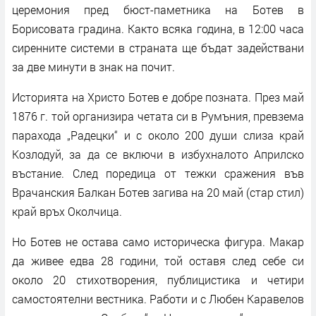
церемония пред бюст-паметника на Ботев в
Борисовата градина. Както всяка година, в 12:00 часа
сиренните системи в страната ще бъдат задействани
за две минути в знак на почит.
Историята на Христо Ботев е добре позната. През май
1876 г. той организира четата си в Румъния, превзема
парахода „Радецки“ и с около 200 души слиза край
Козлодуй, за да се включи в избухналото Априлско
въстание. След поредица от тежки сражения във
Врачанския Балкан Ботев загива на 20 май (стар стил)
край връх Околчица.
Но Ботев не остава само историческа фигура. Макар
да живее едва 28 години, той оставя след себе си
около 20 стихотворения, публицистика и четири
самостоятелни вестника. Работи и с Любен Каравелов