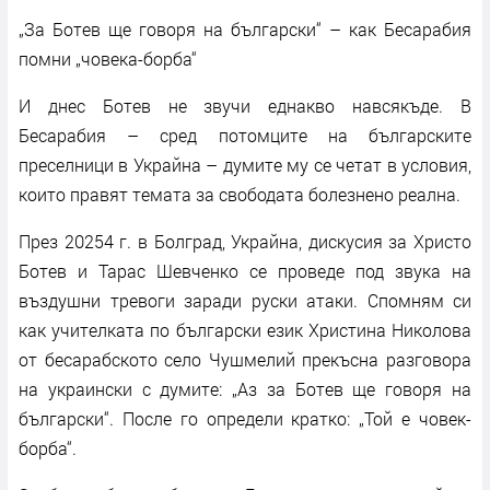
„За Ботев ще говоря на български“ – как Бесарабия
помни „човека-борба“
И днес Ботев не звучи еднакво навсякъде. В
Бесарабия – сред потомците на българските
преселници в Украйна – думите му се четат в условия,
които правят темата за свободата болезнено реална.
През 20254 г. в Болград, Украйна, дискусия за Христо
Ботев и Тарас Шевченко се проведе под звука на
въздушни тревоги заради руски атаки. Спомням си
как учителката по български език Христина Николова
от бесарабското село Чушмелий прекъсна разговора
на украински с думите: „Аз за Ботев ще говоря на
български“. После го определи кратко: „Той е човек-
борба“.