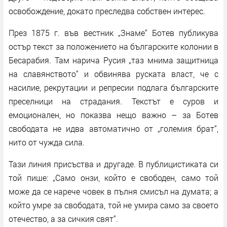
освобождение, докато преследва собствен интерес.
През 1875 г. във вестник „Знаме“ Ботев публикува
остър текст за положението на българските колонии в
Бесарабия. Там нарича Русия „таз мнима защитница
на славянството“ и обвинява руската власт, че с
насилие, рекрутации и репресии подлага българските
преселници на страдания. Текстът е суров и
емоционален, но показва нещо важно – за Ботев
свободата не идва автоматично от „големия брат“,
нито от чужда сила.
Тази линия присъства и другаде. В публицистиката си
той пише: „Само онзи, който е свободен, само той
може да се нарече човек в пълня смисъл на думата; а
който умре за свободата, той не умира само за своето
отечество, а за сичкия свят“.