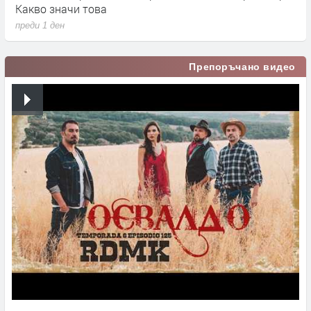
Какво значи това
п
преди 1 ден
Препоръчано видео