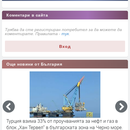
Коментари в сайта
Трябва да сте регистриран потребител за да можете да
коментирате. Правилата -
тук
.
Вход
Още новини от България
Турция взима 33% от проучванията за нефт и газ в
П
блок „Хан Тервел“ в българската зона на Черно море.
в