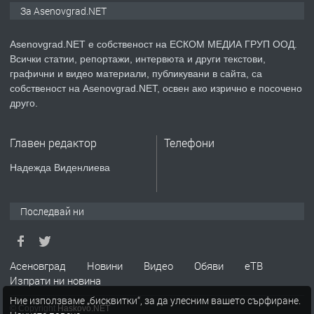
Продавам 24,860 дка земя в
За Asenovgrad.NET
землището на с. Крислово
Asenovgrad.NET е собственост на ЕСКОМ МЕДИА ГРУП ООД.
Всички статии, репортажи, интервюта и други текстови,
преди 5 месеца
графични и видео материали, публикувани в сайта, са
собственост на Asenovgrad.NET, освен ако изрично е посочено
ПРЕДЛАГА
122 м2- 3 стаен апартамент супер
друго.
център Асеновград- 169 500 €.
Главен редактор
Телефони
преди 3 месеца
Надежда Виденлиева
ПРЕДЛАГА
Ретро Остъклена врата
Последвай ни
преди 3 месеца
Асеновград
Новини
Видео
Обяви
еТВ
Изпрати ни новина
ПРЕДЛАГА
🌟HYUNDAI i10 - 2024 | Само 55 лв./
Ние използваме „бисквитки“, за да улесним вашето сърфиране.
ден от DL RENT🌟
© Copyright
Haskovo.NET