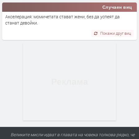
Случаен виц
Акселерация: момичетата стават жени, без да успеят да
станат девойки.
Покажи друг виц
Великите мисли идват в главата на човека толкова рядко, че