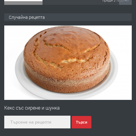
ПРЕДЛАГА
ремонт на покриви
Случайна рецепта
преди 2 години
ПРЕДЛАГА
Висококачествени Целофанови
Пликове - СКОРПИОПЛАСТ
преди 3 години
ПРЕДЛАГА
Кутии с подаръци
Кекс със сирене и шунка
Търси
преди 3 години
ПРЕДЛАГА