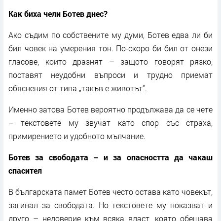
Как биха чели Ботев днес?
Ако съдим по собствените му думи, Ботев едва ли би
бил човек на умерения тон. По-скоро би бил от онези
гласове, които дразнят – защото говорят рязко,
поставят неудобни въпроси и трудно приемат
обяснения от типа „такъв е животът“.
Именно затова Ботев вероятно продължава да се чете
– текстовете му звучат като спор със страха,
примирението и удобното мълчание.
Ботев за свободата – и за опасността да чакаш
спасител
В българската памет Ботев често остава като човекът,
загинал за свободата. Но текстовете му показват и
друго – недоверие към всяка власт, която обещава