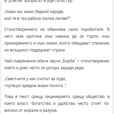
В „Елегия“ въпросът е още по-остър:
„Кажи ми, кажи, бедний народе,
кой те в таз рабска люлка люлее?“.
Стихотворението не обвинява само поробителя. В
него има критика към навика да се търпи, към
примирението и към онези, които обещават спасение,
но всъщност поддържат страха.
Най-съвременно обаче звучи „Борба“ – стихотворение,
което и днес често се цитира заради реда:
„Свестните у нас считат за луди,
глупецът вредом всеки почита…“.
Това е текст срещу лицемерието, срещу общество, в
което власт, богатство и удобство често стоят по-
високо от морала и разума.