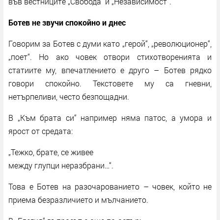
във вестниците „Свобода“ и „Независимост“.
Ботев не звучи спокойно и днес
Говорим за Ботев с думи като „герой“, „революционер“,
„поет“. Но ако човек отвори стихотворенията и
статиите му, впечатлението е друго – Ботев рядко
говори спокойно. Текстовете му са гневни,
нетърпеливи, често безпощадни.
В „Към брата си“ например няма патос, а умора и
ярост от средата:
„Тежко, брате, се живее
между глупци неразбрани…“.
Това е Ботев на разочарованието – човек, който не
приема безразличието и мълчанието.