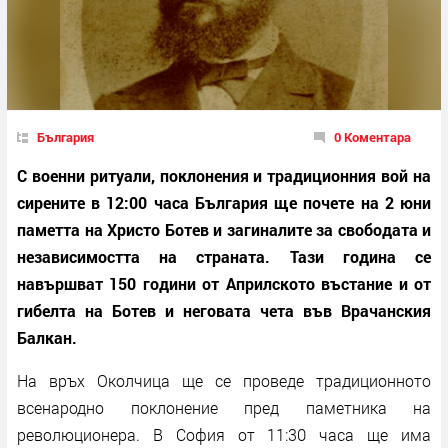
България
0 Коментара
С военни ритуали, поклонения и традиционния вой на
сирените в 12:00 часа България ще почете на 2 юни
паметта на Христо Ботев и загиналите за свободата и
независимостта на страната. Тази година се
навършват 150 години от Априлското въстание и от
гибелта на Ботев и неговата чета във Врачанския
Балкан.
На връх Околчица ще се проведе традиционното
всенародно поклонение пред паметника на
революционера. В София от 11:30 часа ще има