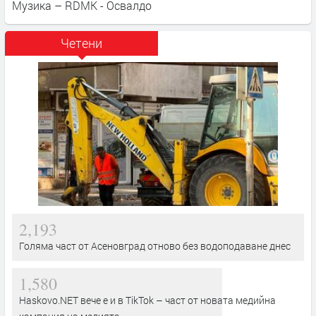
Музика – RDMK - Освалдо
Четени
2,193
Голяма част от Асеновград отново без водоподаване днес
1,580
Haskovo.NET вече е и в TikTok – част от новата медийна