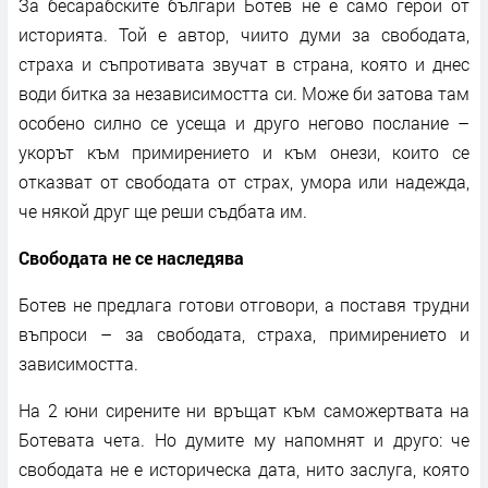
За бесарабските българи Ботев не е само герой от
историята. Той е автор, чиито думи за свободата,
страха и съпротивата звучат в страна, която и днес
води битка за независимостта си. Може би затова там
особено силно се усеща и друго негово послание –
укорът към примирението и към онези, които се
отказват от свободата от страх, умора или надежда,
че някой друг ще реши съдбата им.
Свободата не се наследява
Ботев не предлага готови отговори, а поставя трудни
въпроси – за свободата, страха, примирението и
зависимостта.
На 2 юни сирените ни връщат към саможертвата на
Ботевата чета. Но думите му напомнят и друго: че
свободата не е историческа дата, нито заслуга, която