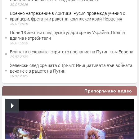
30.07.2026
Военно напрежение в Арктика: Русия провежда учения с
крайцери, фрегати и ракетни комплекси край Норвегия
30.07.2026
Поне 13 жертви след руски удари срещу Украйна. Полша
вдигна изтребители
30.07.2026
Войната в Украйна: скритото послание на Путин към Европа
29.07.2026
Зеленски след срещата с Тръмп: Инициативата във войната
вече не е в ръцете на Путин
29.07.2026
Препоръчано видео