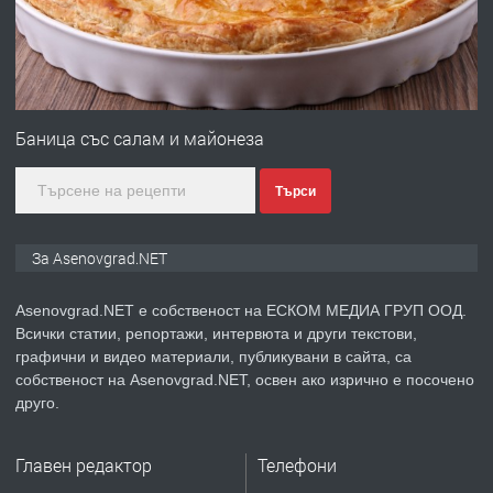
преди 1 година
ПРЕДЛАГА
Професионална зеленчукорезачка
за заведения и дома
Баница със салам и майонеза
Търси
преди 1 година
ПРЕДЛАГА
Дава под наем Асеновград
За Asenovgrad.NET
Asenovgrad.NET е собственост на ЕСКОМ МЕДИА ГРУП ООД.
Всички статии, репортажи, интервюта и други текстови,
преди 2 години
графични и видео материали, публикувани в сайта, са
собственост на Asenovgrad.NET, освен ако изрично е посочено
ПРЕДЛАГА
Давам индивидуалани уроци по
друго.
Немски език
Главен редактор
Телефони
преди 2 години