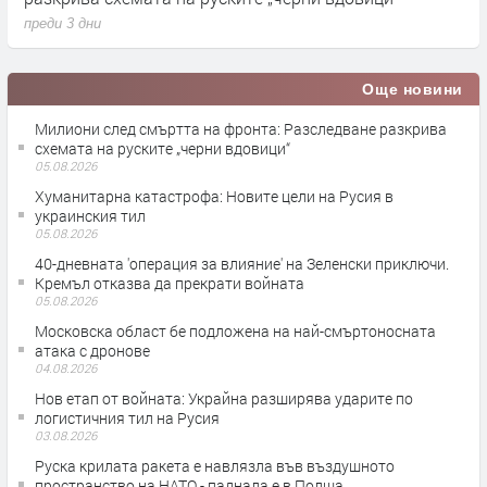
преди 3 дни
п
Още новини
Милиони след смъртта на фронта: Разследване разкрива
схемата на руските „черни вдовици“
05.08.2026
Хуманитарна катастрофа: Новите цели на Русия в
украинския тил
05.08.2026
40-дневната 'операция за влияние' на Зеленски приключи.
Кремъл отказва да прекрати войната
05.08.2026
Московска област бе подложена на най-смъртоносната
атака с дронове
04.08.2026
Нов етап от войната: Украйна разширява ударите по
логистичния тил на Русия
03.08.2026
Руска крилата ракета е навлязла във въздушното
пространство на НАТО - паднала е в Полша