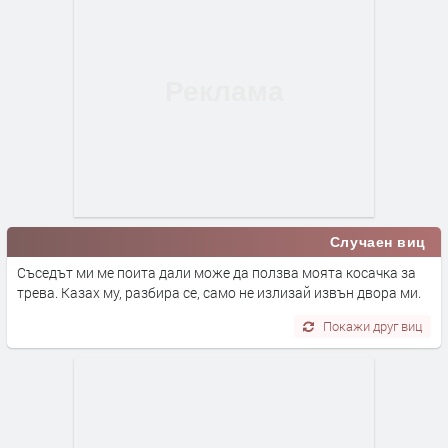
Случаен виц
Съседът ми ме поита дали може да ползва моята косачка за
трева. Казах му, разбира се, само не излизай извън двора ми.
Покажи друг виц