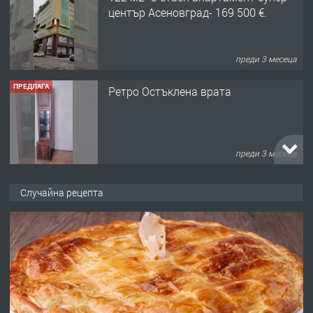
център Асеновград- 169 500 €.
преди 3 месеца
ПРЕДЛАГА
Ретро Остъклена врата
преди 3 месеца
ПРЕДЛАГА
🌟HYUNDAI i10 - 2024 | Само 55 лв./
Случайна рецепта
ден от DL RENT🌟
преди 10 месеца
ПРЕДЛАГА
Професионална броячна машина -
със сертификат от ЕЦБ