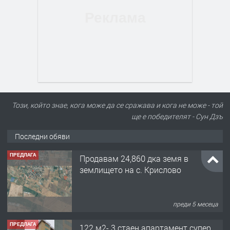
Този, който знае, кога може да се сражава и кога не може - той
ще е победителят - Сун Дзъ
Последни обяви
ПРЕДЛАГА
Продавам 24,860 дка земя в
землището на с. Крислово
преди 5 месеца
ПРЕДЛАГА
122 м2- 3 стаен апартамент супер