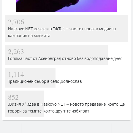
2,706
Haskovo.NET вече е и в TikTok – част от новата медийна
кампания на медията
2,263
Голяма част от Асеновград отново без водоподаване днес
1,114
Традиционен събор в село Долнослав
852
„Визия Х“ идва в Haskovo.NET – новото предаване, което ще
говори за темите, които другите избягват