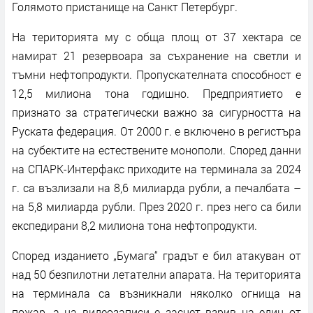
Голямото пристанище на Санкт Петербург.
На територията му с обща площ от 37 хектара се
намират 21 резервоара за съхранение на светли и
тъмни нефтопродукти. Пропускателната способност е
12,5 милиона тона годишно. Предприятието е
признато за стратегически важно за сигурността на
Руската федерация. От 2000 г. е включено в регистъра
на субектите на естествените монополи. Според данни
на СПАРК-Интерфакс приходите на терминала за 2024
г. са възлизали на 8,6 милиарда рубли, а печалбата –
на 5,8 милиарда рубли. През 2020 г. през него са били
експедирани 8,2 милиона тона нефтопродукти.
Според изданието „Бумага“ градът е бил атакуван от
над 50 безпилотни летателни апарата. На територията
на терминала са възникнали няколко огнища на
пожар, а на видеозаписи е заснет взрив на един от