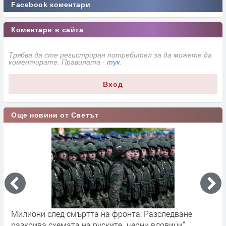
Facebook коментари
Коментари в сайта
Трябва да сте регистриран потребител за да можете да
коментирате. Правилата -
тук
.
Вход
Още новини от Светът
Милиони след смъртта на фронта: Разследване
Г
разкрива схемата на руските „черни вдовици“
в