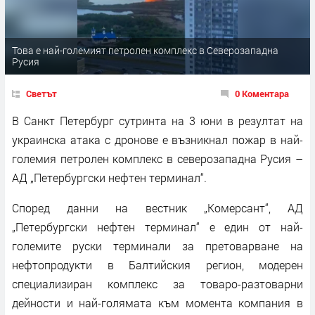
Това е най-големият петролен комплекс в Северозападна
Русия
Светът
0 Коментара
В Санкт Петербург сутринта на 3 юни в резултат на
украинска атака с дронове е възникнал пожар в най-
големия петролен комплекс в северозападна Русия –
АД „Петербургски нефтен терминал“.
Според данни на вестник „Комерсант“, АД
„Петербургски нефтен терминал“ е един от най-
големите руски терминали за претоварване на
нефтопродукти в Балтийския регион, модерен
специализиран комплекс за товаро-разтоварни
дейности и най-голямата към момента компания в