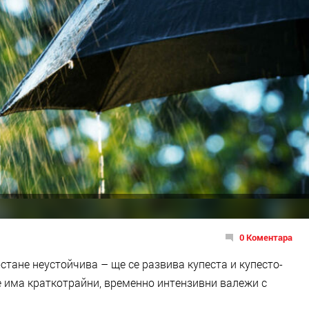
0 Коментара
тане неустойчива – ще се развива купеста и купесто-
 има краткотрайни, временно интензивни валежи с