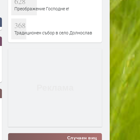
628
Преображение Господне е!
368
Традиционен събор в село Долнослав
Случаен виц