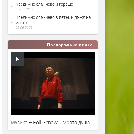
Предимно слънчево и горещо
06.07.2026
Предимно слънчево в петък и дъжд на
места
26.06.2026
Препоръчано видео
Музика – Poli Genova - Моята душа