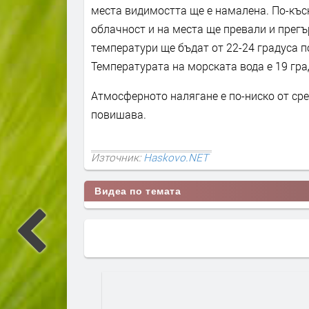
места видимостта ще е намалена. По-късн
облачност и на места ще превали и прег
температури ще бъдат от 22-24 градуса п
Температурата на морската вода е 19 гра
Атмосферното налягане е по-ниско от сре
повишава.
Източник:
Haskovo.NET
Видеа по темата