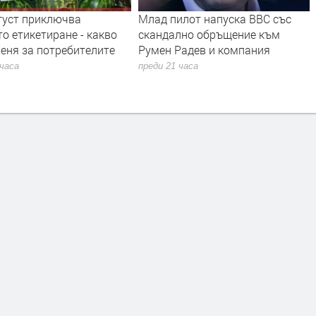
густ приключва
Млад пилот напуска ВВС със
о етикетиране - какво
скандално обръщение към
еня за потребителите
Румен Радев и компания
 часа
преди 21 часа