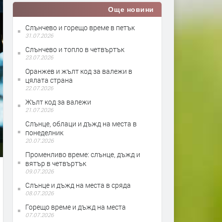
Още новини
Слънчево и горещо време в петък
31.07.2026
Слънчево и топло в четвъртък
23.07.2026
Оранжев и жълт код за валежи в
цялата страна
22.07.2026
Жълт код за валежи
21.07.2026
Слънце, облаци и дъжд на места в
понеделник
20.07.2026
Променливо време: слънце, дъжд и
вятър в четвъртък
09.07.2026
Слънце и дъжд на места в сряда
08.07.2026
Горещо време и дъжд на места
07.07.2026