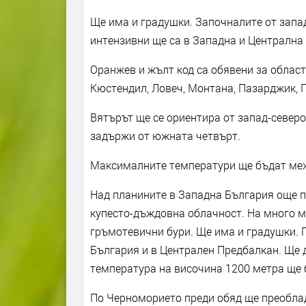
Ще има и градушки. Започналите от запад
интензивни ще са в Западна и Централна
Оранжев и жълт код са обявени за област
Кюстендил, Ловеч, Монтана, Пазарджик, П
Вятърът ще се ориентира от запад-северо
задържи от южната четвърт.
Максималните температури ще бъдат межд
Над планините в Западна България още пре
купесто-дъждовна облачност. На много м
гръмотевични бури. Ще има и градушки. 
България и в Централен Предбалкан. Ще
температура на височина 1200 метра ще б
По Черноморието преди обяд ще преоблад