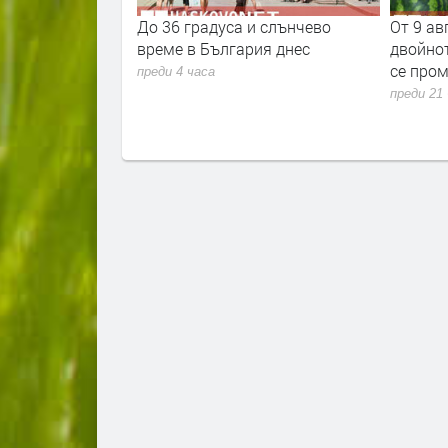
щъркели вече
До 36 градуса и слънчево
От 9 ав
време в България днес
двойнот
се пром
преди 4 часа
преди 21