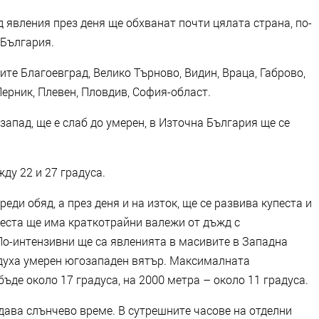
 явления през деня ще обхванат почти цялата страна, по-
 България.
ите Благоевград, Велико Търново, Видин, Враца, Габрово,
ерник, Плевен, Пловдив, София-област.
запад, ще е слаб до умерен, в Източна България ще се
у 22 и 27 градуса.
ди обяд, а през деня и на изток, ще се развива купеста и
еста ще има краткотрайни валежи от дъжд с
По-интензивни ще са явленията в масивите в Западна
 духа умерен югозападен вятър. Максималната
ъде около 17 градуса, на 2000 метра – около 11 градуса.
ава слънчево време. В сутрешните часове на отделни