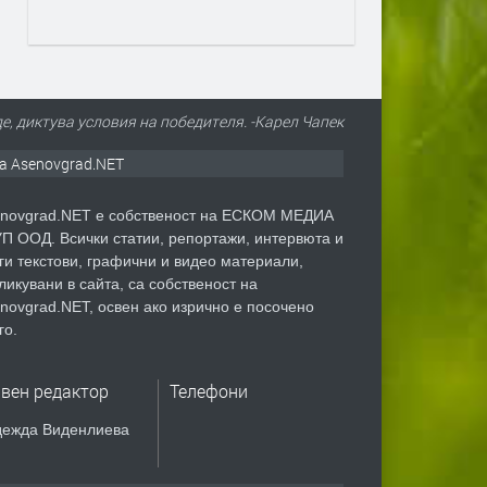
де, диктува условия на победителя. -Карел Чапек
а Asenovgrad.NET
novgrad.NET е собственост на ЕСКОМ МЕДИА
П ООД. Всички статии, репортажи, интервюта и
ги текстови, графични и видео материали,
ликувани в сайта, са собственост на
novgrad.NET, освен ако изрично е посочено
го.
авен редактор
Телефони
ежда Виденлиева