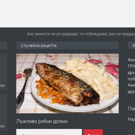
Ако жената не се предаде, тя побеждава; ако се преда
Случайна рецепта
З
Ase
ГРУ
дру
пуб
еца
Ase
дру
Гл
Над
Лъжливи рибни долми
еца