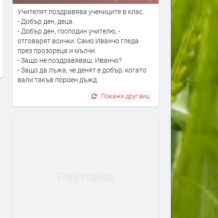
Учителят поздравява учениците в клас.
В Европа се диша по-чист
Турция взима 33% от
- Добър ден, деца.
въздух, но климатът изпраща
проучванията за нефт и г
- Добър ден, господин учителю, -
все по-тревожни сигнали- В
блок „Хан Тервел“ в
отговарят всички. Само Иванчо гледа
България показваме как можем
българската зона на Чер
през прозореца и мълчи.
да правим и крачка назад
море. Какво значи това
- Защо не поздравяваш, Иванчо?
преди 1 ден
преди 1 ден
- Защо да лъжа, че денят е добър, когато
вали такъв пороен дъжд.
Покажи друг виц