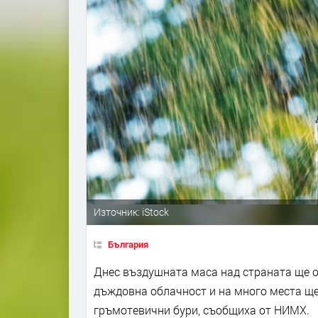
Източник: iStock
България
Днес въздушната маса над страната ще ос
дъждовна облачност и на много места ще
гръмотевични бури, съобщиха от НИМХ.