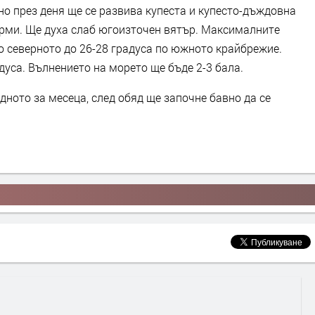
о през деня ще се развива купеста и купесто-дъждовна
ърми. Ще духа слаб югоизточен вятър. Максималните
о северното до 26-28 градуса по южното крайбрежие.
дуса. Вълнението на морето ще бъде 2-3 бала.
дното за месеца, след обяд ще започне бавно да се