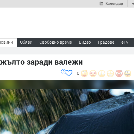
Календар
Новини
Обяви
Свободно време
Видео
Градове
eTV
и жълто заради валежи
0
0