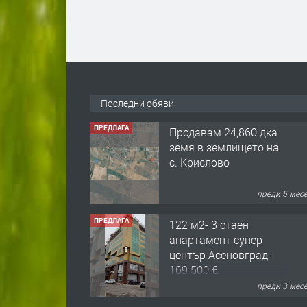
Последни обяви
ПРЕДЛАГА
Продавам 24,860 дка
земя в землището на
с. Крислово
преди 5 мес
ПРЕДЛАГА
122 м2- 3 стаен
апартамент супер
център Асеновград-
169 500 €.
преди 3 мес