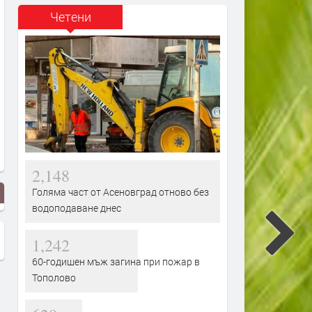
Четени
2,148
Голяма част от Асеновград отново без
водоподаване днес
1,242
60-годишен мъж загина при пожар в
Тополово