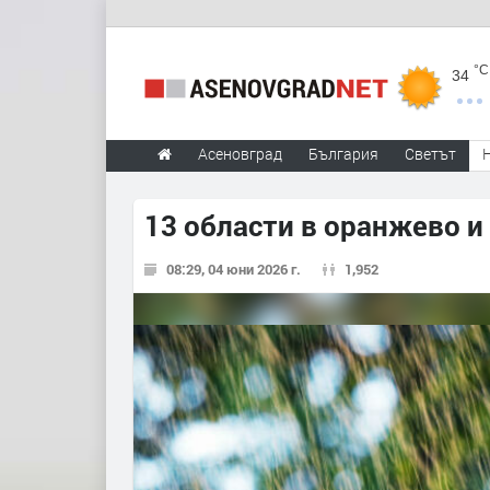
°C
34
Асеновград
България
Светът
13 области в оранжево 
08:29, 04 юни 2026 г.
1,952