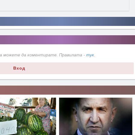
да можете да коментирате. Правилата -
тук
.
Вход