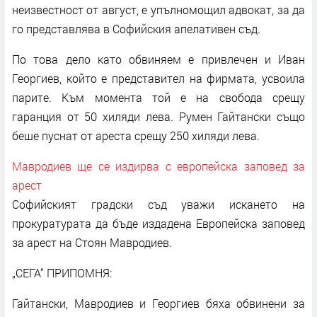
неизвестност от август, е упълномощил адвокат, за да
го представлява в Софийския апелативен съд.
По това дело като обвиняем е привлечен и Иван
Георгиев, който е представител на фирмата, усвоила
парите. Към момента той е на свобода срещу
гаранция от 50 хиляди лева. Румен Гайтански също
беше пуснат от ареста срещу 250 хиляди лева.
Мавродиев ще се издирва с европейска заповед за
арест
Софийският градски съд уважи искането на
прокуратурата да бъде издадена Европейска заповед
за арест на Стоян Мавродиев.
„СЕГА“ ПРИПОМНЯ:
Гайтански, Мавродиев и Георгиев бяха обвинени за