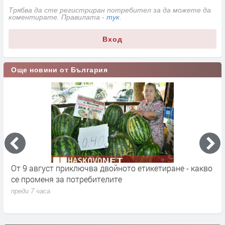
Трябва да сте регистриран потребител за да можете да
коментирате. Правилата -
тук
.
Вход
Още новини от България
кт
От 9 август приключва двойното етикетиране - какво
М
се променя за потребителите
к
преди 7 часа
п