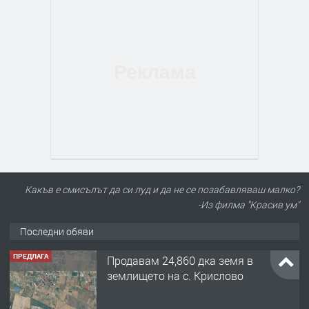
Какъв е смисълът да си луд и да не се позабавляваш малко?
-Из филма "Красив ум"
Последни обяви
ПРЕДЛАГА
Продавам 24,860 дка земя в
землището на с. Крислово