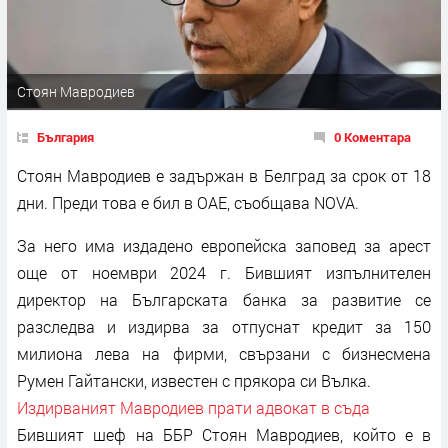
Стоян Мавродиев
България
0 Коментара
Стоян Мавродиев е задържан в Белград за срок от 18
дни. Преди това е бил в ОАЕ, съобщава NOVA.
За него има издадено европейска заповед за арест
още от ноември 2024 г. Бившият изпълнителен
директор на Българската банка за развитие се
разследва и издирва за отпуснат кредит за 150
милиона лева на фирми, свързани с бизнесмена
Румен Гайтански, известен с прякора си Вълка.
Издирваният Мавродиев прати адвокат в съда
Бившият шеф на ББР Стоян Мавродиев, който е в