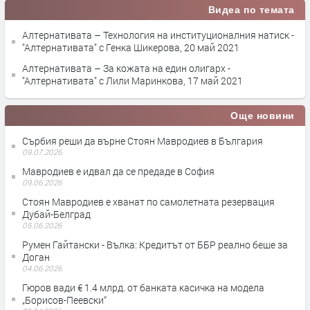
Видеа по темата
Алтернативата – Технология на институционалния натиск -
"Алтернативата" с Генка Шикерова, 20 май 2021
Алтернативата – За кожата на един олигарх -
"Алтернативата" с Лили Маринкова, 17 май 2021
Още новини
Сърбия реши да върне Стоян Мавродиев в България
09.07.2026
Мавродиев е идвал да се предаде в София
09.06.2026
Стоян Мавродиев е хванат по самолетната резервация
Дубай-Белград
05.06.2026
Румен Гайтански - Вълка: Кредитът от ББР реално беше за
Доган
04.06.2026
Гюров вади € 1.4 млрд. от банката касичка на модела
„Борисов-Пеевски“