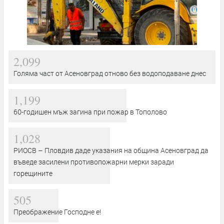
2,099
Голяма част от Асеновград отново без водоподаване днес
1,199
60-годишен мъж загина при пожар в Тополово
1,028
РИОСВ – Пловдив даде указания на община Асеновград да
въведе засилени противопожарни мерки заради
горещините
505
Преображение Господне е!