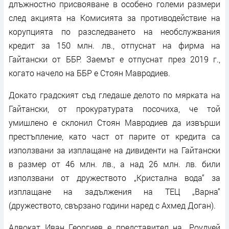
длъжностно присвояване в особено големи размери
след акцията на Комисията за противодействие на
корупцията по разследването на необслужвания
кредит за 150 млн. лв., отпуснат на фирма на
Гайтански от ББР. Заемът е отпуснат през 2019 г.,
когато начело на ББР е Стоян Мавродиев.
Докато градският съд гледаше делото по мярката на
Гайтански, от прокуратурата посочиха, че той
умишлено е склонил Стоян Мавродиев да извърши
престъпление, като част от парите от кредита са
използвани за изплащане на дивиденти на Гайтански
в размер от 46 млн. лв., а над 26 млн. лв. били
използвани от дружеството „Кристална вода“ за
изплащане на задължения на ТЕЦ „Варна“
(дружеството, свързано години наред с Ахмед Доган).
Адвокат Иван Георгиев е представител на „Роудуей