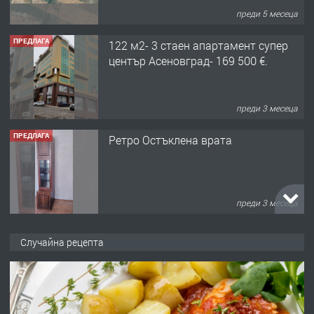
преди 5 месеца
ПРЕДЛАГА
122 м2- 3 стаен апартамент супер
център Асеновград- 169 500 €.
преди 3 месеца
ПРЕДЛАГА
Ретро Остъклена врата
преди 3 месеца
ПРЕДЛАГА
🌟HYUNDAI i10 - 2024 | Само 55 лв./
Случайна рецепта
ден от DL RENT🌟
преди 10 месеца