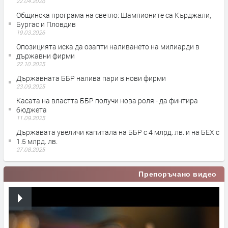
22.04.2026
Общинска програма на светло: Шампионите са Кърджали,
Бургас и Пловдив
19.03.2026
Опозицията иска да озапти наливането на милиарди в
държавни фирми
22.10.2025
Държавната ББР налива пари в нови фирми
23.09.2025
Касата на властта ББР получи нова роля - да финтира
бюджета
11.09.2025
Държавата увеличи капитала на ББР с 4 млрд. лв. и на БЕХ с
1.5 млрд. лв.
27.08.2025
Препоръчано видео