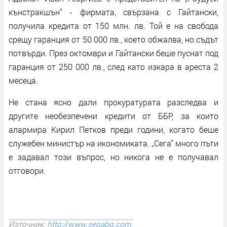
кънстракшън“ - фирмата, свързана с Гайтански,
получила кредита от 150 млн. лв. Той е на свобода
срещу гаранция от 50 000 лв., което обжалва, но съдът
потвърди. През октомври и Гайтански беше пуснат под
гаранция от 250 000 лв., след като изкара в ареста 2
месеца.
Не стана ясно дали прокуратурата разследва и
другите необезпечени кредити от ББР, за които
алармира Кирил Петков преди години, когато беше
служебен министър на икономиката. „Сега“ много пъти
е задавал този въпрос, но никога не е получавал
отговори.
Източник:
http://www.segabg.com