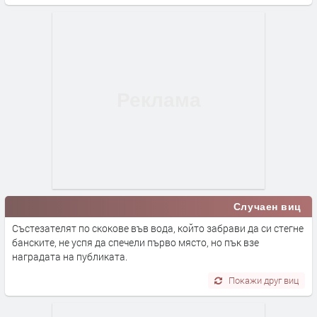
Случаен виц
Състезателят по скокове във вода, който забрави да си стегне
банските, не успя да спечели първо място, но пък взе
наградата на публиката.
Покажи друг виц