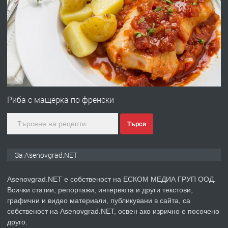
ПРЕДЛАГА
Професионална броячна машина -
със сертификат от ЕЦБ
преди 1 година
ПРЕДЛАГА
Професионална зеленчукорезачка
за заведения и дома
Риба с мащерка по френски
Търси
преди 1 година
ПРЕДЛАГА
Дава под наем Асеновград
За Asenovgrad.NET
Asenovgrad.NET е собственост на ЕСКОМ МЕДИА ГРУП ООД.
Всички статии, репортажи, интервюта и други текстови,
преди 2 години
графични и видео материали, публикувани в сайта, са
собственост на Asenovgrad.NET, освен ако изрично е посочено
ПРЕДЛАГА
Давам индивидуалани уроци по
друго.