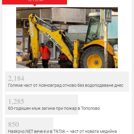
2,184
Голяма част от Асеновград отново без водоподаване днес
1,285
60-годишен мъж загина при пожар в Тополово
850
Haskovo.NET вече е и в TikTok – част от новата медийна