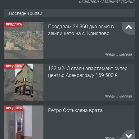
Екзюпери -"Малкият принц"
Последни обяви
ПРЕДЛАГА
Продавам 24,860 дка земя в
землището на с. Крислово
преди 5 месеца
ПРЕДЛАГА
122 м2- 3 стаен апартамент супер
център Асеновград- 169 500 €.
преди 3 месеца
ПРЕДЛАГА
Ретро Остъклена врата
преди 3 месеца