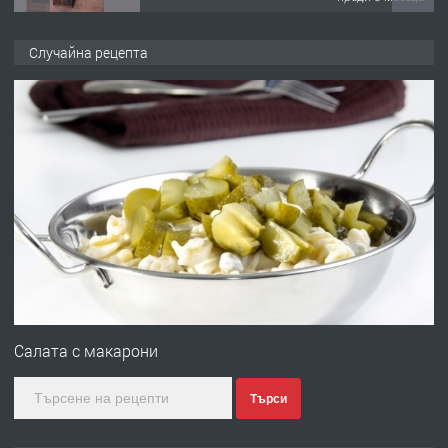
ПРЕДЛАГА
🌟HYUNDAI i10 - 2024 | Само 55 лв./
Случайна рецепта
ден от DL RENT🌟
преди 10 месеца
ПРЕДЛАГА
Професионална броячна машина -
със сертификат от ЕЦБ
преди 1 година
ПРЕДЛАГА
Професионална зеленчукорезачка
за заведения и дома
Салата с макарони
Търси
преди 1 година
ПРЕДЛАГА
Дава под наем Асеновград