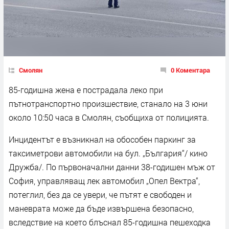
Смолян
0 Коментара
85-годишна жена е пострадала леко при
пътнотранспортно произшествие, станало на 3 юни
около 10:50 часа в Смолян, съобщиха от полицията.
Инцидентът е възникнал на обособен паркинг за
таксиметрови автомобили на бул. „България“/ кино
Дружба/. По първоначални данни 38-годишен мъж от
София, управляващ лек автомобил „Опел Вектра“,
потеглил, без да се увери, че пътят е свободен и
маневрата може да бъде извършена безопасно,
вследствие на което блъснал 85-годишна пешеходка