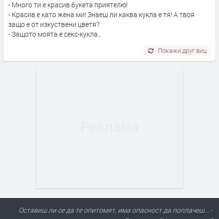
- Много ти е красив букета приятелю!
- Красив е като жена ми! Знаеш ли каква кукла е тя! А твоя
защо е от изкуствени цветя?
- Защото моята е секс-кукла..
Покажи друг виц
Оставиш ли се да те опитомят, има опасност да поплачеш... -