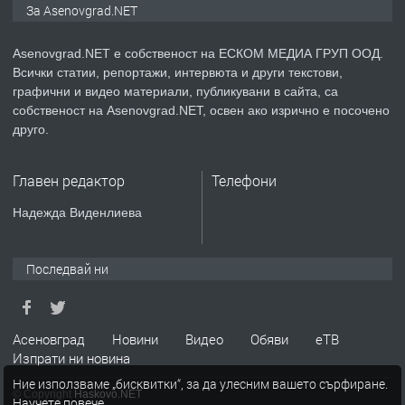
За Asenovgrad.NET
Asenovgrad.NET е собственост на ЕСКОМ МЕДИА ГРУП ООД.
Всички статии, репортажи, интервюта и други текстови,
преди 2 години
графични и видео материали, публикувани в сайта, са
собственост на Asenovgrad.NET, освен ако изрично е посочено
ПРЕДЛАГА
Давам индивидуалани уроци по
друго.
Немски език
Главен редактор
Телефони
преди 2 години
Надежда Виденлиева
ПРЕДЛАГА
ремонт на покриви
Последвай ни
преди 2 години
Асеновград
Новини
Видео
Обяви
еТВ
Изпрати ни новина
ПРЕДЛАГА
Висококачествени Целофанови
Ние използваме „бисквитки“, за да улесним вашето сърфиране.
Пликове - СКОРПИОПЛАСТ
© Copyright
Haskovo.NET
Научете повече
.