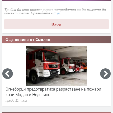
Трябва да сте регистриран потребител за да можете да
коментирате. Правилата -
тук
.
Вход
Още новини от Смолян
Огнеборци предотвратиха разрастване на пожари
З
край Мадан и Неделино
и
преди 11 часа
п