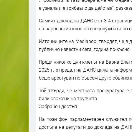
е узнала и е трябвало да действа“, разка
Самият доклад на ДАНС е от 3-4 страници
на варненския клон на спецслужбата по с
Източниците на Mediapool твърдят, че в 
публично известни сега, година по-късно,
Преди няколко дни кметът на Варна Благо
2025 г. е предал на ДАНС цялата информ
беше арестуван по съвсем друго обвинен
Той твърди, че местната прокуратура е 
били сложени на трупчета.
Забранен достъп
На този фон парламентарен служител п
достъпа на депутати до доклада на ДАН