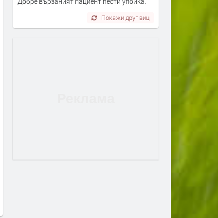
Добре вързаният пациент пести упойка.
Покажи друг виц