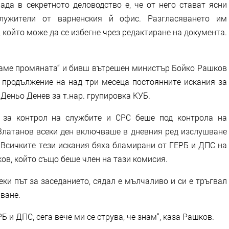
да в секретното деловодство е, че от него стават ясни
лужители от варненския й офис. Разгласяването им
 който може да се избегне чрез редактиране на документа.
аме промяната“ и бивш вътрешен министър Бойко Рашков
 продължение на над три месеца постоянните искания за
еньо Денев за т.нар. групировка КУБ.
 за контрол на службите и СРС беше под контрола на
 Златанов всеки ден включваше в дневния ред изслушване
 Всичките тези искания бяха бламирани от ГЕРБ и ДПС на
ков, който също беше член на тази комисия.
еки път за заседанието, сядал е мълчаливо и си е тръгвал
ване.
Б и ДПС, сега вече ми се струва, че знам“, каза Рашков.