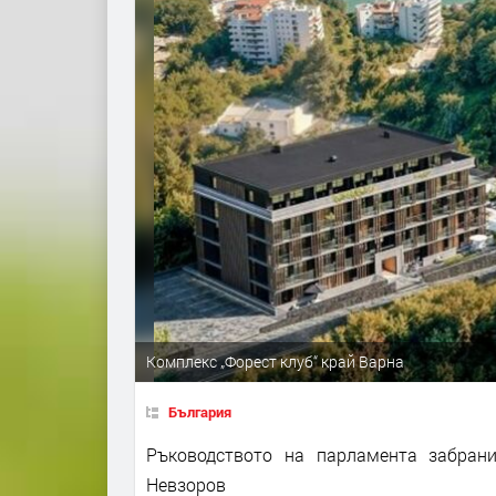
Комплекс „Форест клуб“ край Варна
България
Ръководството на парламента забран
Невзоров