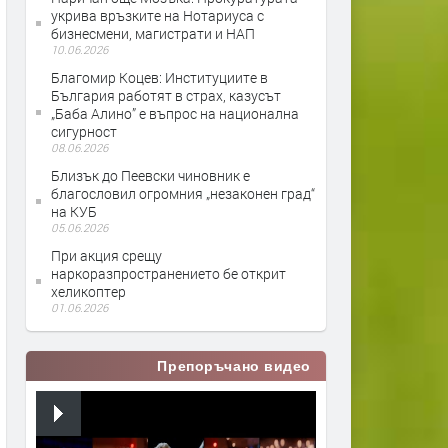
укрива връзките на Нотариуса с
бизнесмени, магистрати и НАП
10.06.2026
Благомир Коцев: Институциите в
България работят в страх, казусът
„Баба Алино” е въпрос на национална
сигурност
08.06.2026
Близък до Пеевски чиновник е
благословил огромния „незаконен град“
на КУБ
05.06.2026
При акция срещу
наркоразпространението бе открит
хеликоптер
01.06.2026
Препоръчано видео