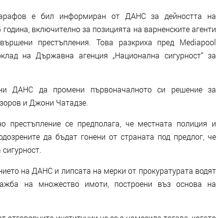
Сарафов е бил информиран от ДАНС за дейността на
 година, включително за позицията на варненските агенти
вършени престъпления. Това разкриха пред Mediapool
оклад на Държавна агенция „Национална сигурност“ за
ни ДАНС да промени първоначалното си решение за
взоров и Джони Чатадзе.
о престъпление се предполага, че местната полиция и
одозрените да бъдат гонени от страната под предлог, че
 сигурност.
ието на ДАНС и липсата на мерки от прокуратурата водят
ажба на множество имоти, построени въз основа на
от отговорните институции не се е намесила тогава, когато