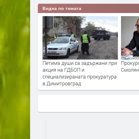
Видеа по темата
уратура в
Петима души са задържани при
Прокуро
акция на ГДБОП и
Смолян
специализираната прокуратура
в Димитровград