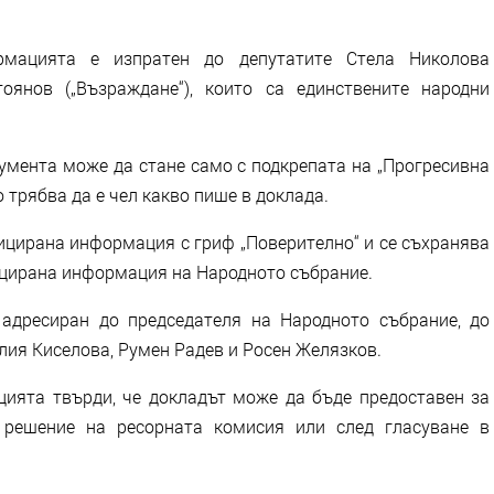
рмацията е изпратен до депутатите Стела Николова
оянов („Възраждане“), които са единствените народни
кумента може да стане само с подкрепата на „Прогресивна
 трябва да е чел какво пише в доклада.
цирана информация с гриф „Поверително“ и се съхранява
ицирана информация на Народното събрание.
 адресиран до председателя на Народното събрание, до
лия Киселова, Румен Радев и Росен Желязков.
ията твърди, че докладът може да бъде предоставен за
 решение на ресорната комисия или след гласуване в