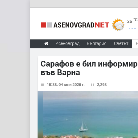
°C
26
Асеновград
България
Светът
Сарафов е бил информир
във Варна
15:38, 04 юни 2026 г.
2,298