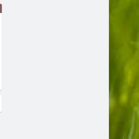
Петима души са задържани при
Прокурори и вещи лица са
акция на ГДБОП и
Смолянско
специализираната прокуратура
в Димитровград