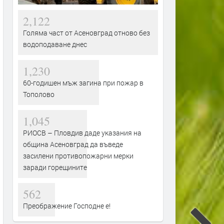
2,122
Голяма част от Асеновград отново без
водоподаване днес
1,230
60-годишен мъж загина при пожар в
Тополово
1,045
РИОСВ – Пловдив даде указания на
община Асеновград да въведе
засилени противопожарни мерки
заради горещините
562
Преображение Господне е!