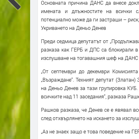
Основната причина ДАНС да внесе докла
имената и длъжностите на всички с
потенциално може да ги застраши – риск,
Укриването на Деньо Денев
Преди седмица депутатът от „Продължав
разказа как ГЕРБ и ДПС са блокирали в
изслушване на тогавашния шеф на ДАНС Д
„От септември до декември Комисията
„Възраждане“. Техният депутат (Златан)
на Деньо Денев за тази групировка КУБ.
всичките над 11 заседания“, разказа Раш
Рашков разказа, че Денев се е явявал вс
след отхвърлянето на искането за изслуш
„Аз не знаех защо е това поведение на ГЕР