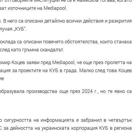
зват източниците на Mediapool.
. В него са описани детайлно всички действия и разкрития
лучая „КУБ“.
доклада са описани повечето обстоятелства, които станаха
 след като гръмна скандалът.
мир Коцев заяви пред Mediapool, че още през пролетта на
ация за проектите на КУБ в града. Малко след това Коцев
ие
образувала производства още през 2024 г., но те явно са
о сигурността на информацията е забранил в четвъртък
С за дейността на украинската корпорация КУБ в региона