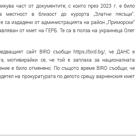
икува част от документите, с които през 2023 г. е било
а местност в близост до курорта „Златни пясъци“.
е са издадени от администрацията на район „Приморски“
вляван от кмет на ГЕРБ. Те са в полза на украинеца Олег
дващият сайт BIRD съобщи https://bird.bg/, че ДАНС е
а, мотивирайки се, че той е заплаха за националната
шение е било отменено. По същото време BIRD съобщи, че
идетел на прокуратурата по делото срещу варненския кмет