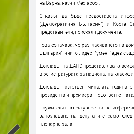
на Варна, научи Mediapool.
Отказът да бъде предоставена инфо
(„Демократична България“) и Коста Ст
представители, поискали документа.
Това означава, че разгласяването на до
България“, чийто лидер Румен Радев също
Докладът на ДАНС представлява класифи
в регистратурата за национална класиф
Докладът, изготвен миналата година е
президента и премиера – съответно Ната
Служителят по сигурността на информац
запознаване на депутатите само след
пленарна зала.