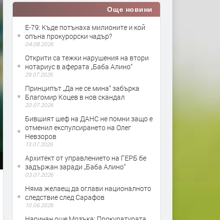
Още новини
Е-79: Къде потънаха милионите и кой
опъна прокурорски чадър?
04.08.2026
Открити са тежки нарушения на втори
нотариус в аферата „Баба Алино“
29.07.2026
Принципът „Да не се мина“ забърка
Благомир Коцев в нов скандал
20.07.2026
Бившият шеф на ДАНС не помни защо е
отменил експулсирането на Олег
Невзоров
13.07.2026
Архитект от управлението на ГЕРБ бе
задържан заради „Баба Алино“
03.07.2026
Няма желаещ да оглави националното
следствие след Сарафов
10.06.2026
Наричан още Мозъка: Прокуратурата