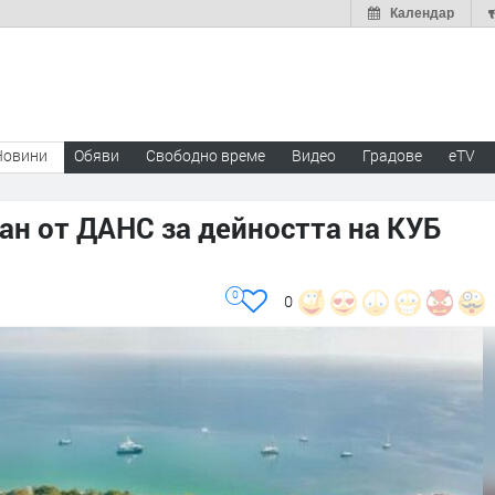
Календар
Новини
Обяви
Свободно време
Видео
Градове
eTV
ан от ДАНС за дейността на КУБ
0
0