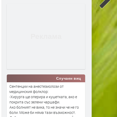
Случаен виц
Сентенции на анестезиолози от
медицинския фолклор:
-Хирурга ще оперира и кушетката, ако е
покрита със зелени чаршафи.
Ако болният не вика, то не значи че не го
боли. Може би няма тази възможност.