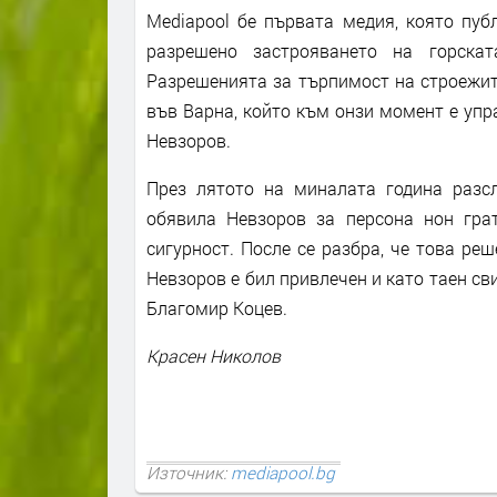
Mediapool бе първата медия, която публ
разрешено застрояването на горскат
Разрешенията за търпимост на строежит
във Варна, който към онзи момент е упра
Невзоров.
През лятото на миналата година разсле
обявила Невзоров за персона нон грат
сигурност. После се разбра, че това ре
Невзоров е бил привлечен и като таен св
Благомир Коцев.
Красен Николов
Източник:
mediapool.bg