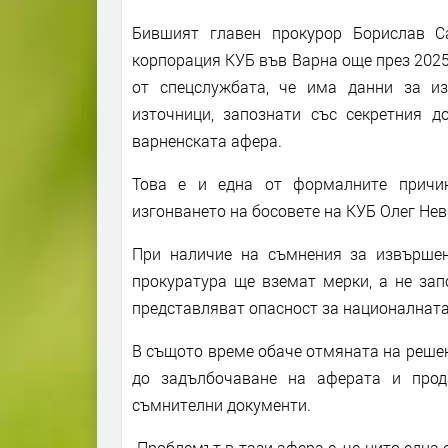
Бившият главен прокурор Борислав 
корпорация КУБ във Варна още през 2025
от спецслужбата, че има данни за из
източници, запознати със секретния д
варненската афера.
Това е и една от формалните причи
изгонването на босовете на КУБ Олег Не
При наличие на съмнения за извършен
прокуратура ще вземат мерки, а не зап
представляват опасност за националната
В същото време обаче отмяната на решен
до задълбочаване на аферата и прод
съмнителни документи.
„Проблемът в тази афера е, че нито една 