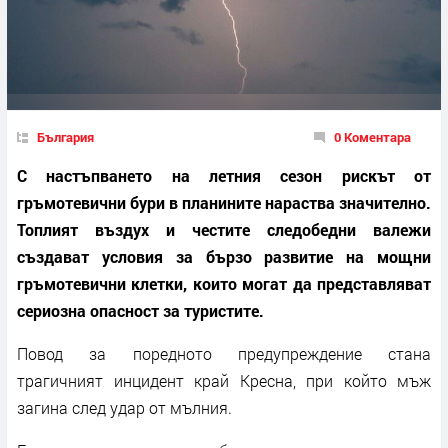
България
0 Коментара
С настъпването на летния сезон рискът от
гръмотевични бури в планините нараства значително.
Топлият въздух и честите следобедни валежи
създават условия за бързо развитие на мощни
гръмотевични клетки, които могат да представляват
сериозна опасност за туристите.
Повод за поредното предупреждение стана
трагичният инцидент край Кресна, при който мъж
загина след удар от мълния.