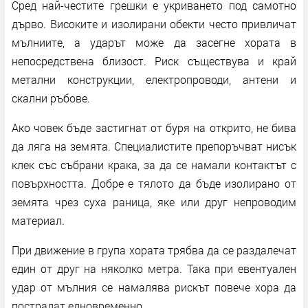
Сред най-честите грешки е укриването под самотно
дърво. Високите и изолирани обекти често привличат
мълниите, а ударът може да засегне хората в
непосредствена близост. Риск съществува и край
метални конструкции, електропроводи, антени и
скални ръбове.
Ако човек бъде застигнат от буря на открито, не бива
да ляга на земята. Специалистите препоръчват нисък
клек със събрани крака, за да се намали контактът с
повърхността. Добре е тялото да бъде изолирано от
земята чрез суха раница, яке или друг непроводим
материал.
При движение в група хората трябва да се раздалечат
един от друг на няколко метра. Така при евентуален
удар от мълния се намалява рискът повече хора да
пострадат едновременно.