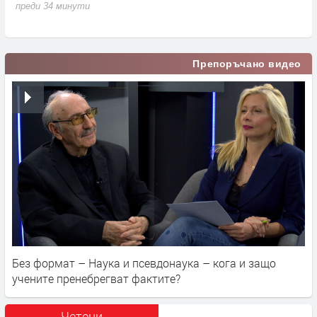
преди 34 минути
Препоръчано видео
Без формат – Наука и псевдонаука – кога и защо
учените пренебрегват фактите?
Четени