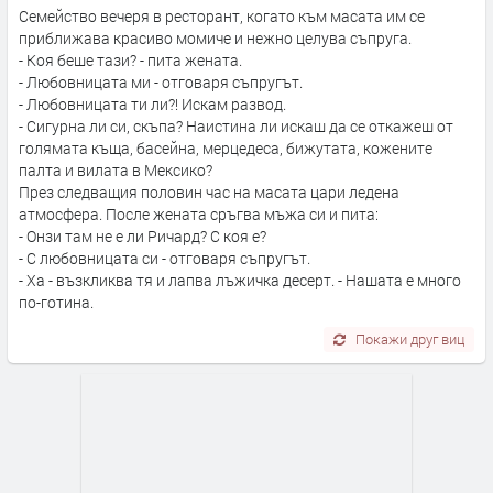
Семейство вечеря в ресторант, когато към масата им се
приближава красиво момиче и нежно целува съпруга.
- Коя беше тази? - пита жената.
- Любовницата ми - отговаря съпругът.
- Любовницата ти ли?! Искам развод.
- Сигурна ли си, скъпа? Наистина ли искаш да се откажеш от
голямата къща, басейна, мерцедеса, бижутата, кожените
палта и вилата в Мексико?
През следващия половин час на масата цари ледена
атмосфера. После жената сръгва мъжа си и пита:
- Онзи там не е ли Ричард? С коя е?
- С любовницата си - отговаря съпругът.
- Ха - възкликва тя и лапва лъжичка десерт. - Нашата е много
по-готина.
Покажи друг виц