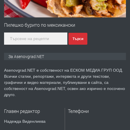
преди 1 година
ПРЕДЛАГА
Професионална зеленчукорезачка
за заведения и дома
Пилешко бурито по мексикански
Търси
преди 1 година
ПРЕДЛАГА
Дава под наем Асеновград
За Asenovgrad.NET
Asenovgrad.NET е собственост на ЕСКОМ МЕДИА ГРУП ООД.
Всички статии, репортажи, интервюта и други текстови,
преди 2 години
графични и видео материали, публикувани в сайта, са
собственост на Asenovgrad.NET, освен ако изрично е посочено
ПРЕДЛАГА
Давам индивидуалани уроци по
друго.
Немски език
Главен редактор
Телефони
преди 2 години
Надежда Виденлиева
ПРЕДЛАГА