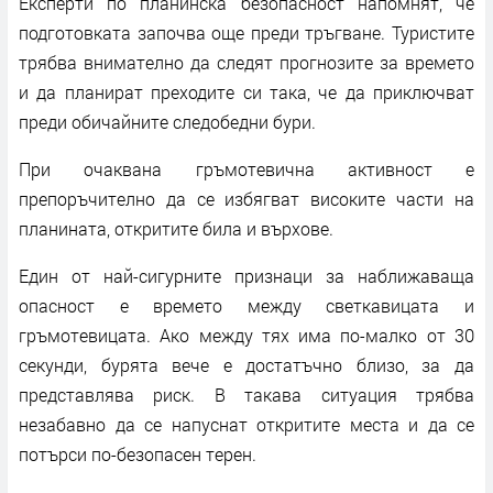
Експерти по планинска безопасност напомнят, че
подготовката започва още преди тръгване. Туристите
трябва внимателно да следят прогнозите за времето
и да планират преходите си така, че да приключват
преди обичайните следобедни бури.
При очаквана гръмотевична активност е
препоръчително да се избягват високите части на
планината, откритите била и върхове.
Един от най-сигурните признаци за наближаваща
опасност е времето между светкавицата и
гръмотевицата. Ако между тях има по-малко от 30
секунди, бурята вече е достатъчно близо, за да
представлява риск. В такава ситуация трябва
незабавно да се напуснат откритите места и да се
потърси по-безопасен терен.