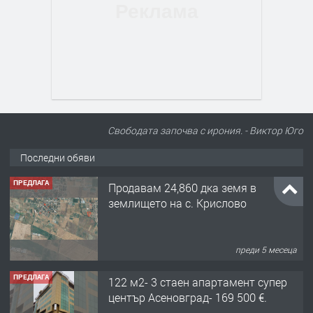
Свободата започва с ирония. - Виктор Юго
Последни обяви
ПРЕДЛАГА
Продавам 24,860 дка земя в
землището на с. Крислово
преди 5 месеца
ПРЕДЛАГА
122 м2- 3 стаен апартамент супер
център Асеновград- 169 500 €.