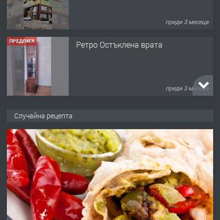
преди 3 месеца
ПРЕДЛАГА
Ретро Остъклена врата
преди 3 месеца
ПРЕДЛАГА
🌟HYUNDAI i10 - 2024 | Само 55 лв./
Случайна рецепта
ден от DL RENT🌟
преди 10 месеца
ПРЕДЛАГА
Професионална броячна машина -
със сертификат от ЕЦБ