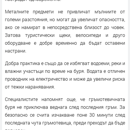
Металните предмети не привличат мълниите от
големи разстояния, но могат да увеличат опасността,
ако се намират в непосредствена близост до човек.
Затова туристически щеки, велосипеди и друго
оборудване е добре временно да бъдат оставени
настрани.
Добра практика е също да се избягват водоеми, реки и
влажни участъци по време на буря. Водата е отличен
проводник на електричество и може да увеличи риска
от тежки наранявания.
Специалистите напомнят още, че гръмотевичната
буря не приключва веднага след последния гръм. За
безопасно се счита изчакване поне 30 минути след
последната чута гръмотевица, преди преходът да бъде