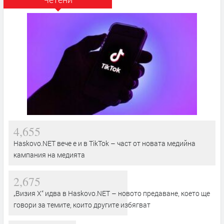
4,655
Haskovo.NET вече е и в TikTok – част от новата медийна
кампания на медията
2,675
„Визия Х“ идва в Haskovo.NET – новото предаване, което ще
говори за темите, които другите избягват