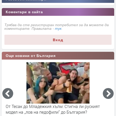
Коментари в сайта
Трябва да сте регистриран потребител за да можете да
коментирате. Правилата -
тук
.
Вход
Още новини от България
ъм
От Тесак до Младежкия хълм: Стигна ли руският
О
модел на „лов на педофили“ до България?
п