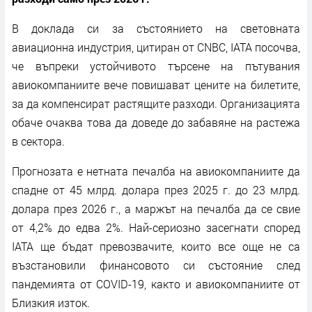
В доклада си за състоянието на световната
авиационна индустрия, цитиран от CNBC, IATA посочва,
че въпреки устойчивото търсене на пътувания
авиокомпаниите вече повишават цените на билетите,
за да компенсират растящите разходи. Организацията
обаче очаква това да доведе до забавяне на растежа
в сектора.
Прогнозата е нетната печалба на авиокомпаниите да
спадне от 45 млрд. долара през 2025 г. до 23 млрд.
долара през 2026 г., а маржът на печалба да се свие
от 4,2% до едва 2%. Най-сериозно засегнати според
IATA ще бъдат превозвачите, които все още не са
възстановили финансовото си състояние след
пандемията от COVID-19, както и авиокомпаниите от
Близкия изток.