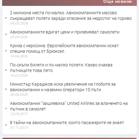
Още новини
2 милиона места по-малко. Авиокомпаниите масово
съкращават полети заради опасения за недостиг на гориво
04.05.2026
Авиокомпаниите вдигат цени и приземяват самолети
23.04.2026
Криза с керосина: Европейските авиокомпании искат
спешна помощ от Брюксел
14.04.2026
По‑скъпи билети и по‑малко полети: Какво очаква
пътниците това лято
16.03.2026
Министър Караджов иска увеличение на глобите за
авиокомпании и наземни оператори 10 пъти
28.08.2025
Авиокомпании "зашлевиха" United Airlines за влаченето на
пътник в самолет
13.04.2017
8 тайни на авиокомпаниите, които пасажерите не знаят
07.11.2013