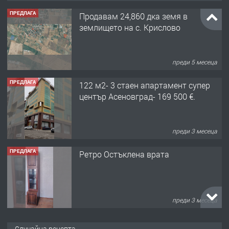
ПРЕДЛАГА
Продавам 24,860 дка земя в
землището на с. Крислово
преди 5 месеца
ПРЕДЛАГА
122 м2- 3 стаен апартамент супер
център Асеновград- 169 500 €.
преди 3 месеца
ПРЕДЛАГА
Ретро Остъклена врата
преди 3 месеца
ПРЕДЛАГА
🌟HYUNDAI i10 - 2024 | Само 55 лв./
Случайна рецепта