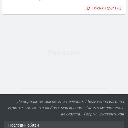
Покажи друг виц
Да вярвам, че съм вечен е нелепост. / Безименна изгрява
утринта... Но моята любов е моя крепост, / която ме сродява с
вечността. - Георги Константинов
Последни обяви