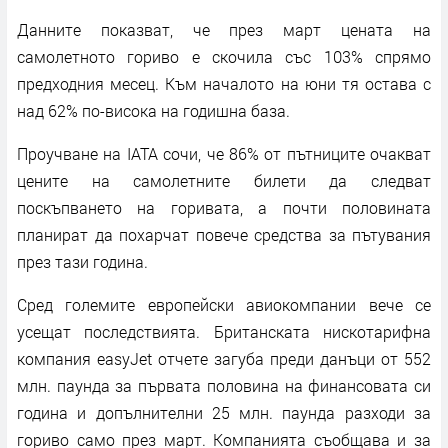
Данните показват, че през март цената на
самолетното гориво е скочила със 103% спрямо
предходния месец. Към началото на юни тя остава с
над 62% по-висока на годишна база.
Проучване на IATA сочи, че 86% от пътниците очакват
цените на самолетните билети да следват
поскъпването на горивата, а почти половината
планират да похарчат повече средства за пътувания
през тази година.
Сред големите европейски авиокомпании вече се
усещат последствията. Британската нискотарифна
компания easyJet отчете загуба преди данъци от 552
млн. паунда за първата половина на финансовата си
година и допълнителни 25 млн. паунда разходи за
гориво само през март. Компанията съобщава и за