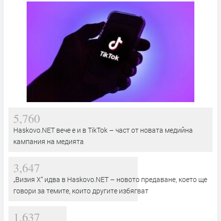
5,760
Haskovo.NET вече е и в TikTok – част от новата медийна
кампания на медията
3,647
„Визия Х“ идва в Haskovo.NET – новото предаване, което ще
говори за темите, които другите избягват
1,637