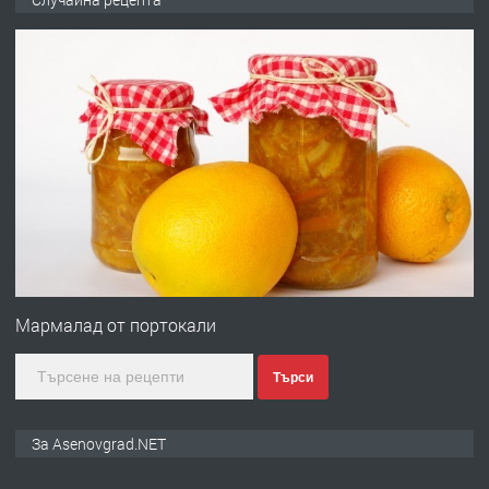
ден от DL RENT🌟
преди 10 месеца
ПРЕДЛАГА
Професионална броячна машина -
със сертификат от ЕЦБ
преди 1 година
ПРЕДЛАГА
Професионална зеленчукорезачка
за заведения и дома
Мармалад от портокали
Търси
преди 1 година
ПРЕДЛАГА
Дава под наем Асеновград
За Asenovgrad.NET