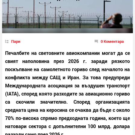
Пари
0 Коментара
Печалбите на световните авиокомпании могат да се
свият наполовина през 2026 г. заради рязкото
поскъпване на самолетното гориво след началото на
конфликта между САЩ и Иран. За това предупреди
Международната асоциация за въздушен транспорт
(IATA), според която разходите за авиационно гориво
са скочили значително. Според организацията
средната цена на керосина се очаква да бъде с около
70% по-висока спрямо предходната година, което ще
натовари сектора с допълнителни 100 млрд. долара
разходи само през 2026 г.