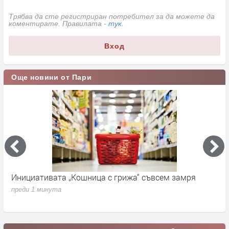
Трябва да сте регистриран потребител за да можете да
коментирате. Правилата -
тук
.
Вход
Още новини от Пари
Инициативата „Кошница с грижа“ съвсем замря
П
н
преди 1 минута
п