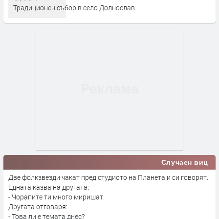
Традиционен събор в село Долнослав
Случаен виц
Две фолкзвезди чакат пред студиото на Планета и си говорят.
Едната казва на другата:
- Чорапите ти много миришат.
Другата отговaря:
- Това ли е темата днес?