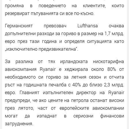
промяна в поведението на клиентите, които
резервират пътуванията си все по-късно.
Германският превозвач Lufthansa очаква
допълнителни разходи за гориво в размер на 1,7 млрд.
евро през тази година и определя ситуацията като
„изключително предизвикателна“.
За разлика от тях ирландската нискотарифна
авиокомпания Ryanair е хеджирала около 80% от
необходимото си гориво за летния сезон и отчита
ръст на годишната печалба с 40% до близо 2,3 млрд.
евро. Главният изпълнителен директор на Ryanair
предупреди, че ако цените на петрола останат високи
през лятото, част от европейските авиокомпании
могат да изпаднат в сериозни финансови
затруднения.