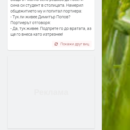
сина си студент в столицата. Намерил
общежитието му и попитал портиера:
- Тук ли живее Димитър Попов?
Портиерът отговоря:
- Да, тук живее. Подпрете го до вратата, аз
ще го внеса като изтрезнее!
Покажи друг виц