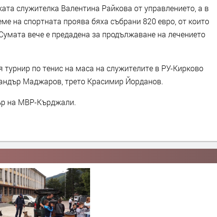
ката служителка Валентина Райкова от управлението, а в
еме на спортната проява бяха събрани 820 евро, от които
 Сумата вече е предадена за продължаване на лечението
 турнир по тенис на маса на служителите в РУ-Кирково
сандър Маджаров, трето Красимир Йорданов.
ър на МВР-Кърджали.