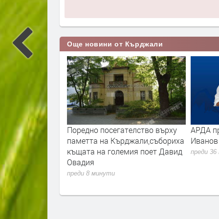
Още новини от Кърджали
ата влезе във В
Поредно посегателство върху
АРДА п
проверява
паметта на Кърджали,събориха
Иванов
вросредства
къщата на големия поет Давид
преди 36
Овадия
преди 8 минути