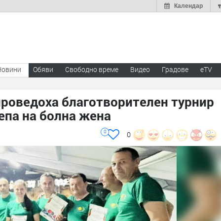
Календар
Новини
Обяви
Свободно време
Видео
Градове
eTV
проведоха благотворителен турнир
репа на болна жена
0
0