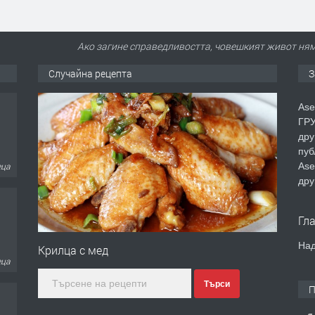
Ако загине справедливостта, човешкият живот няма
Случайна рецепта
З
Ase
ГРУ
дру
пуб
Ase
еца
дру
Гл
Над
Крилца с мед
еца
Търси
П