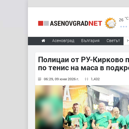
°C
26
Асеновград
България
Светът
Полицаи от РУ-Кирково 
по тенис на маса в подк
06:29, 09 юни 2026 г.
1,432