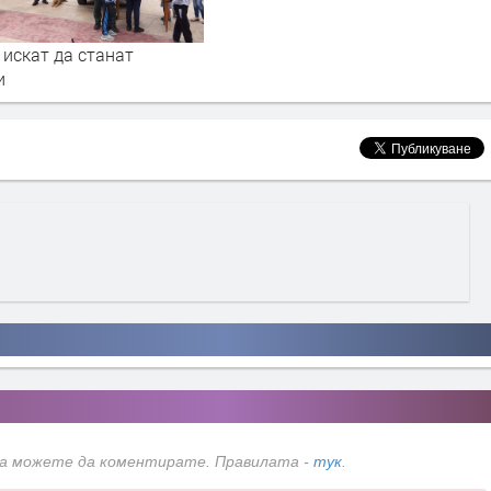
 искат да станат
и
да можете да коментирате. Правилата -
тук
.