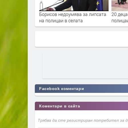
Борисов недоумява за липсата
20 деца
на полицаи в селата
полица
Facebook коментари
Коментари в сайта
Трябва да сте регистриран потребител за 