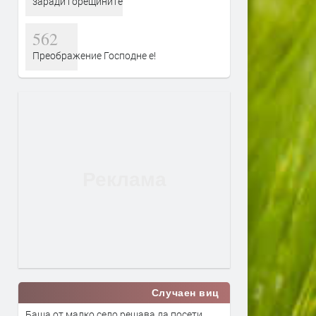
заради горещините
562
Преображение Господне е!
Случаен виц
Баща от малко село решава да посети