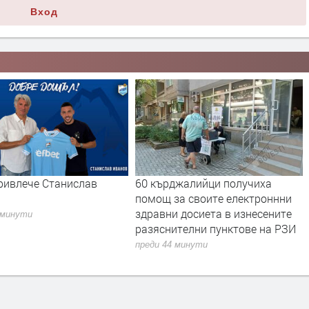
Вход
ривлече Станислав
60 кърджалийци получиха
помощ за своите електроннни
здравни досиета в изнесените
 минути
разяснителни пунктове на РЗИ
преди 44 минути