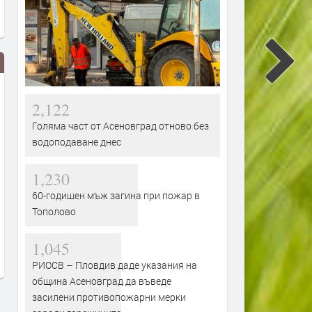
2,122
Голяма част от Асеновград отново без
водоподаване днес
1,230
Проблем със захранването с
Слънчево и горещо днес 
60-годишен мъж загина при пожар в
промишлена вода не попречи за
Кърджали,жълт код за оп
Тополово
поливането на цветните лехи в
жеги
Кърджали,включиха се
преди 1 час
1,045
водоноски
преди 57 минути
РИОСВ – Пловдив даде указания на
община Асеновград да въведе
засилени противопожарни мерки