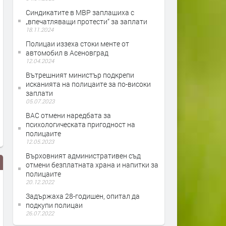
Синдикатите в МВР заплашиха с
„впечатляващи протести“ за заплати
18.11.2024
Полицаи иззеха стоки менте от
автомобил в Асеновград
12.04.2024
Вътрешният министър подкрепи
исканията на полицаите за по-високи
заплати
05.07.2023
ВАС отмени наредбата за
психологическата пригодност на
полицаите
12.05.2023
Върховният административен съд
отмени безплатната храна и напитки за
полицаите
20.12.2022
Задържаха 28-годишен, опитал да
подкупи полицаи
26.07.2022