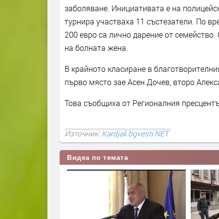
заболяване. Инициативата е на полицейс
турнира участваха 11 състезатели. По вр
200 евро са лично дарение от семейство.
на болната жена.
В крайното класиране в благотворителния
първо място зае Асен Дочев, второ Алек
Това съобщиха от Регионалния пресцент
Източник:
Kardjali.bgvesti.NET
Видеа по темата