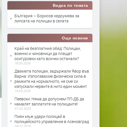
Видеа по темата
България – Борисов недоумява за
липсата на полицаи в селата
Още новини
Край на безплатния обяд: Полицаи,
военни и чиновници да плащат
осигуровки като всички останали?
18.06.2026
Двамата полицаи, задържали Явор във
Варна: Използвахме физическа сила в
рамките на нормалното, не сме си
изпускали нервите в нито един момент
15.06.2025
Пеевски: Няма да допуснем ПП-ДБ да
намалят заплатите на полицаите!
01.02.2025
Пиян мъж удари полицай в
полицейското управление в Асеновград
04.01.2025