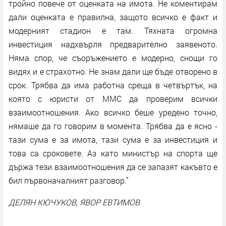
тройно повече от оценката на имота. Не коментирам
дали оценката е правилна, защото всичко е факт и
модерният стадион е там. Тяхната огромна
инвестиция надхвърля предварително заявеното.
Няма спор, че съоръжението е модерно, снощи го
видях и е страхотно. Не знам дали ще бъде отворено в
срок. Трябва да има работна среща в четвъртък, на
която с юристи от ММС да проверим всички
взаимоотношения. Ако всичко беше уредено точно,
нямаше да го говорим в момента. Трябва да е ясно -
тази сума е за имота, тази сума е за инвестиция и
това са сроковете. Аз като министър на спорта ще
държа тези взаимоотношения да се запазят какъвто е
бил първоначалният разговор."
ДЕЛЯН КЮЧУКОВ, ЯВОР ЕВТИМОВ