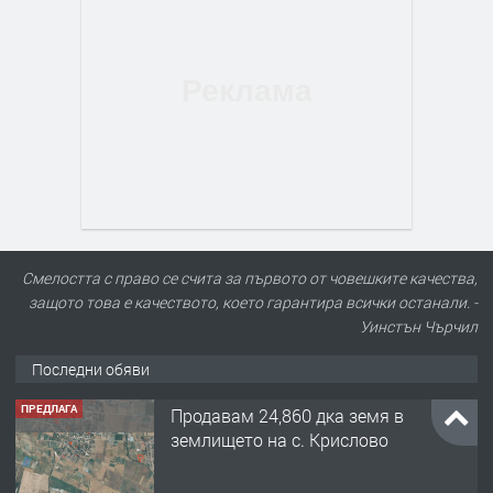
Смелостта с право се счита за първото от човешките качества,
защото това е качеството, което гарантира всички останали. -
Уинстън Чърчил
ПРЕДЛАГА
Продавам 24,860 дка земя в
Последни обяви
землището на с. Крислово
преди 5 месеца