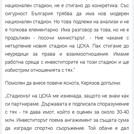
национален стадион, не е стигано до конкретика. Със
сигурност България трябва да има нов модерен
национален стадион. Но това подлежи на анализи и не
е толкова елементарно. Има разговор за това, но не е
продължен - посочи министърът. - Ние чакаме с
нетърпение новия стадион на ЦСКА. Пак стигаме до
неуредици за права и взаимоотношения. Имаме
работна среща с инвеститорите на този стадион и ще
избистрим отношенията с тях."
Помолен да внесе повече яснота, Керязов допълни:
„Стадионът на ЦСКА ме изненада, защото не знам как
си партнираме. Държавата е подписала споразумение
с тях - тя дава имот, който е оценен за около 30-40
млн. Инвеститорът поема ангажимент за същата сума
да изгради спортно съоръжение. Той обаче е дал