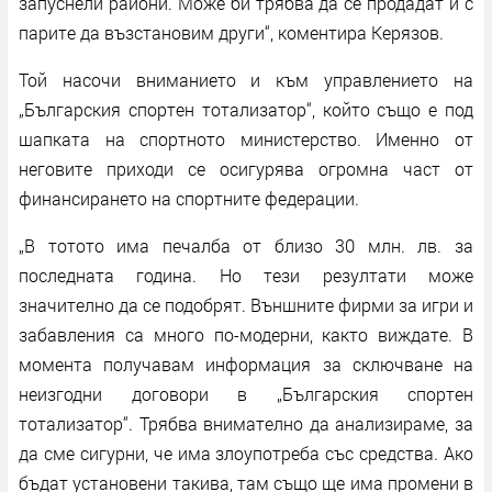
запуснели райони. Може би трябва да се продадат и с
парите да възстановим други“, коментира Керязов.
Той насочи вниманието и към управлението на
„Българския спортен тотализатор“, който също е под
шапката на спортното министерство. Именно от
неговите приходи се осигурява огромна част от
финансирането на спортните федерации.
„В тотото има печалба от близо 30 млн. лв. за
последната година. Но тези резултати може
значително да се подобрят. Външните фирми за игри и
забавления са много по-модерни, както виждате. В
момента получавам информация за сключване на
неизгодни договори в „Българския спортен
тотализатор“. Трябва внимателно да анализираме, за
да сме сигурни, че има злоупотреба със средства. Ако
бъдат установени такива, там също ще има промени в