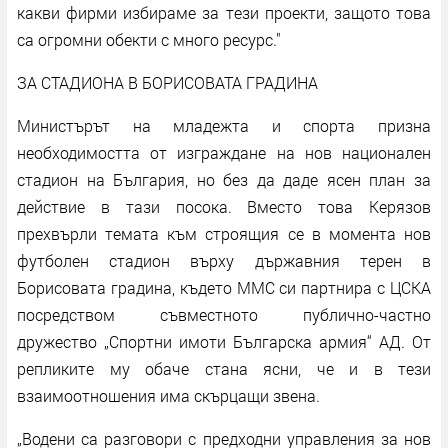
какви фирми избираме за тези проекти, защото това
са огромни обекти с много ресурс."
ЗА СТАДИОНА В БОРИСОВАТА ГРАДИНА
Министърът на младежта и спорта призна
необходимостта от изграждане на нов национален
стадион на България, но без да даде ясен план за
действие в тази посока. Вместо това Керязов
прехвърли темата към строящия се в момента нов
футболен стадион върху държавния терен в
Борисовата градина, където ММС си партнира с ЦСКА
посредством съвместното публично-частно
дружество „Спортни имоти Българска армия“ АД. От
репликите му обаче стана ясни, че и в тези
взаимоотношения има скърцащи звена.
„Водени са разговори с предходни управления за нов