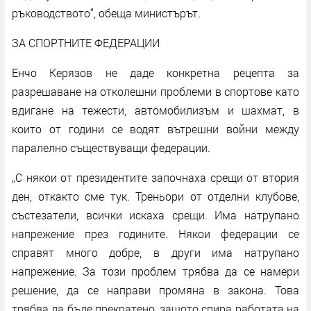
ръководството“, обеща министърът.
ЗА СПОРТНИТЕ ФЕДЕРАЦИИ
Енчо Керязов не даде конкретна рецепта за
разрешаване на отколешни проблеми в спортове като
вдигане на тежести, автомобилизъм и шахмат, в
които от години се водят вътрешни войни между
паралелно съществуващи федерации.
„С някои от президентите започнаха срещи от втория
ден, откакто сме тук. Треньори от отделни клубове,
състезатели, всички искаха срещи. Има натрупано
напрежение през годините. Някои федерации се
справят много добре, в други има натрупано
напрежение. За този проблем трябва да се намери
решение, да се направи промяна в закона. Това
трябва да бъде прекратено, защото спира работата на