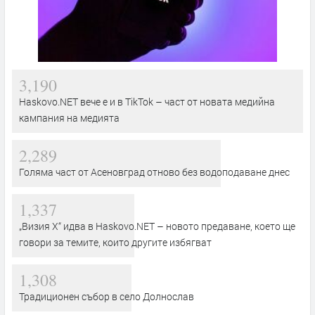
3,190
Haskovo.NET вече е и в TikTok – част от новата медийна
кампания на медията
2,289
Голяма част от Асеновград отново без водоподаване днес
1,337
„Визия Х“ идва в Haskovo.NET – новото предаване, което ще
говори за темите, които другите избягват
1,308
Традиционен събор в село Долнослав