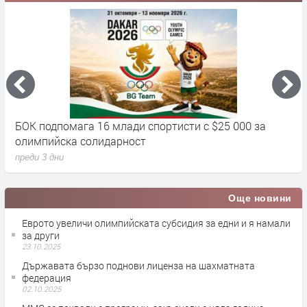
 с $25 000 за
Джокович предложи революция в тени
преди 3 дни
Още новини
Еврото увеличи олимпийската субсидия за едни и я намали
за други
23.10.2025
Държавата бързо поднови лиценза на шахматната
федерация
02.10.2025