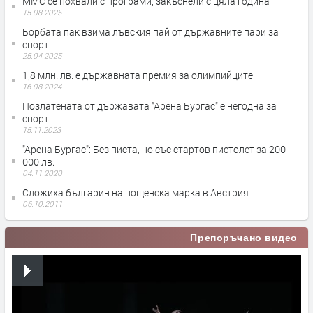
ММС се похвали с програми, закъснели с цяла година
15.08.2025
Борбата пак взима лъвския пай от държавните пари за
спорт
25.04.2025
1,8 млн. лв. е държавната премия за олимпийците
16.08.2024
Позлатената от държавата "Арена Бургас" е негодна за
спорт
15.11.2023
"Арена Бургас": Без писта, но със стартов пистолет за 200
000 лв.
04.11.2020
Сложиха българин на пощенска марка в Австрия
06.10.2011
Препоръчано видео