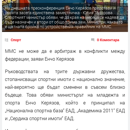
На днешната пресконференция Енчо Керязов представи и
своята засега единствена заместничка - Юлия Тодорова.
Спортният министър обяви, че до края на месеца се надява да
бъде назначен и втори от общо трима зам. министри, каквато
е щатната бройка по устройствения правилник на ММС.
Спорт
0 Коментара
ММС не може да е арбитраж в конфликти между
федерации, заяви Енчо Керязов
Ръководствата на трите държавни дружества,
стопанисващи спортни имоти с национално значение,
най-вероятно ще бъдат сменени в съвсем близко
бъдеще. Това обяви министърът на младежта и
спорта Енчо Керязов, който е принципал на
„Национална спортна база“ ЕАД, „Академика 2011“ ЕАД
и „Сердика спортни имоти“ ЕАД.