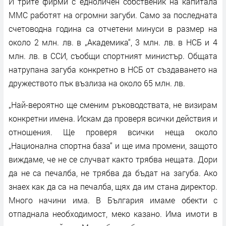
И трите фирми с едноличен собственик на капитала
ММС работят на огромни загуби. Само за последната
счетоводна година са отчетени минуси в размер на
около 2 млн. лв. в „Академика“, 3 млн. лв. в НСБ и 4
млн. лв. в ССИ, съобщи спортният министър. Общата
натрупана загуба конкретно в НСБ от създаването на
дружеството пък възлиза на около 65 млн. лв.
„Най-вероятно ще сменим ръководствата, не визирам
конкретни имена. Искам да проверя всички действия и
отношения. Ще проверя всички неща около
„Национална спортна база“ и ще има промени, защото
виждаме, че не се случват както трябва нещата. Дори
да не са печалба, не трябва да бъдат на загуба. Ако
знаех как да са на печалба, щях да им стана директор.
Много начини има. В България имаме обекти с
отпаднала необходимост, меко казано. Има имоти в