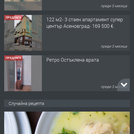
ПРЕДЛАГА
122 м2- 3 стаен апартамент супер
център Асеновград- 169 500 €.
преди 3 месеца
ПРЕДЛАГА
Ретро Остъклена врата
преди 3 месеца
ПРЕДЛАГА
🌟HYUNDAI i10 - 2024 | Само 55 лв./
ден от DL RENT🌟
Случайна рецепта
преди 10 месеца
ПРЕДЛАГА
Професионална броячна машина -
със сертификат от ЕЦБ