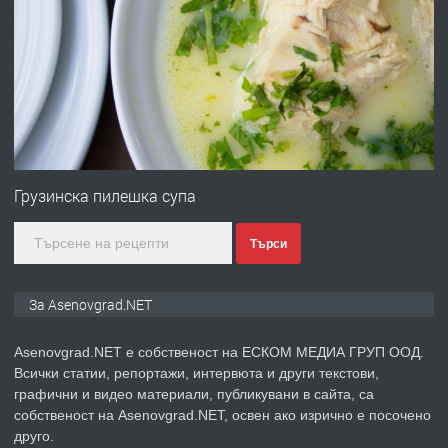
преди 1 година
ПРЕДЛАГА
Професионална зеленчукорезачка
за заведения и дома
Грузинска пилешка супа
преди 1 година
ПРЕДЛАГА
Дава под наем Асеновград
Търси
За Asenovgrad.NET
преди 2 години
Asenovgrad.NET е собственост на ЕСКОМ МЕДИА ГРУП ООД.
ПРЕДЛАГА
Всички статии, репортажи, интервюта и други текстови,
Давам индивидуалани уроци по
графични и видео материали, публикувани в сайта, са
Немски език
собственост на Asenovgrad.NET, освен ако изрично е посочено
друго.