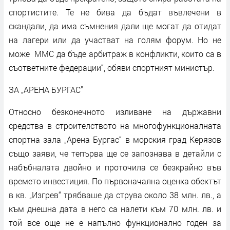
спортистите. Те не бива да бъдат въвлечени в
скандали, да има съмнения дали ще могат да отидат
на лагери или да участват на голям форум. Но не
може ММС да бъде арбитраж в конфликти, които са в
съответните федерации“, обяви спортният министър.
ЗА „АРЕНА БУРГАС"
Относно безконечното изливане на държавни
средства в строителството на многофункционалната
спортна зала „Арена Бургас“ в морския град Керязов
също заяви, че тепърва ще се запознава в детайли с
набъбналата двойно и проточила се безкрайно във
времето инвестиция. По първоначална оценка обектът
в кв. „Изгрев“ трябваше да струва около 38 млн. лв., а
към днешна дата в него са налети към 70 млн. лв. и
той все още не е напълно функционално годен за