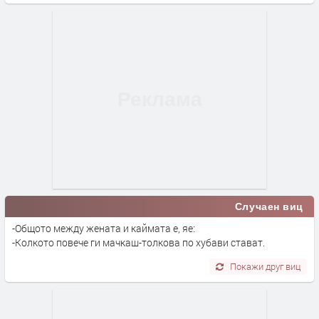
Случаен виц
-Общото между жената и каймата е, яе:
-Колкото повече ги мачкаш-толкова по хубави стават.
Покажи друг виц