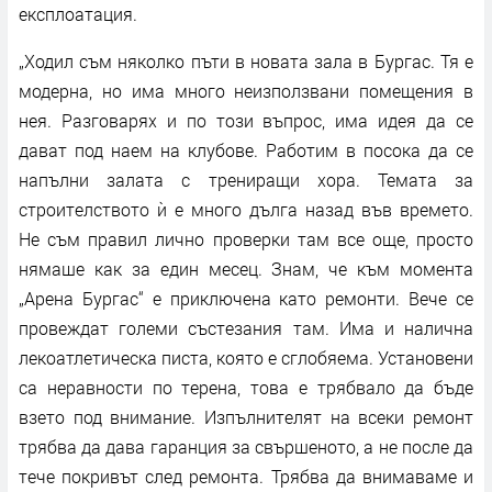
експлоатация.
„Ходил съм няколко пъти в новата зала в Бургас. Тя е
модерна, но има много неизползвани помещения в
нея. Разговарях и по този въпрос, има идея да се
дават под наем на клубове. Работим в посока да се
напълни залата с трениращи хора. Темата за
строителството ѝ е много дълга назад във времето.
Не съм правил лично проверки там все още, просто
нямаше как за един месец. Знам, че към момента
„Арена Бургас“ е приключена като ремонти. Вече се
провеждат големи състезания там. Има и налична
лекоатлетическа писта, която е сглобяема. Установени
са неравности по терена, това е трябвало да бъде
взето под внимание. Изпълнителят на всеки ремонт
трябва да дава гаранция за свършеното, а не после да
тече покривът след ремонта. Трябва да внимаваме и