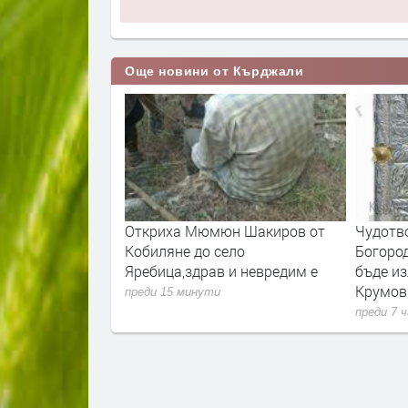
Още новини от Кърджали
дежди
Откриха Мюмюн Шакиров от
Чудотво
Кобиляне до село
Богород
Яребица,здрав и невредим е
бъде из
Крумов
преди 15 минути
преди 7 