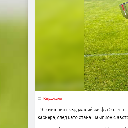
Кърджали
19-годишният кърджалийски футболен тал
кариера, след като стана шампион с авст