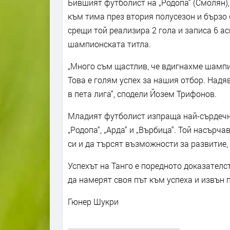
Бившият футболист на „Родопа“ (Смолян),
към тима през втория полусезон и бързо 
срещи той реализира 2 гола и записа 6 ас
шампионската титла.
„Много съм щастлив, че вдигнахме шампио
Това е голям успех за нашия отбор. Надя
в пета лига“, сподели Йозем Трифонов.
Младият футболист изпраща най-сърдечн
„Родопа“, „Арда“ и „Върбица“. Той насърч
си и да търсят възможности за развитие,
Успехът на Танго е поредното доказател
да намерят своя път към успеха и извън 
Гюнер Шукри