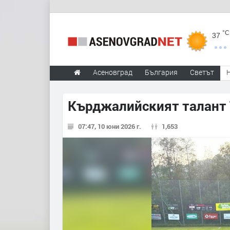
°C
37
Асеновград
България
Светът
Кърджалийският талант 
07:47, 10 юни 2026 г.
1,653