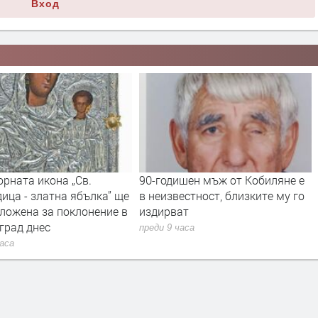
Вход
рната икона „Св.
90-годишен мъж от Кобиляне е
ица - златна ябълка” ще
в неизвестност, близките му го
ложена за поклонение в
издирват
град днес
преди 9 часа
часа