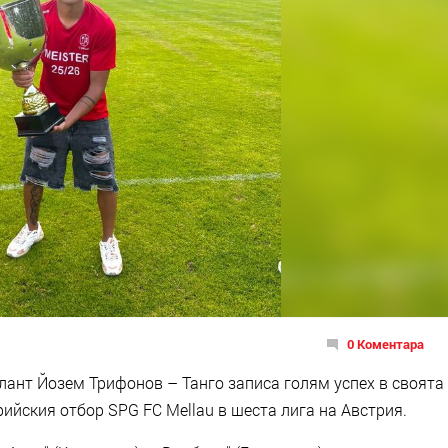
0 Коментара
ант Йозем Трифонов – Танго записа голям успех в своята
рийския отбор SPG FC Mellau в шеста лига на Австрия.