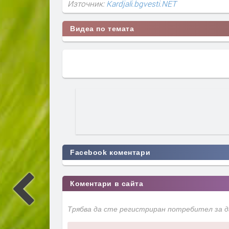
Източник:
Kardjali.bgvesti.NET
Видеа по темата
Facebook коментари
Коментари в сайта
Трябва да сте регистриран потребител за 