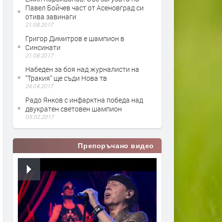
Павел Бойчев част от Асеновград си
отива завинаги
21.08.2017
Григор Димитров е шампион в
Синсинати
21.08.2017
Набеден за боя над журналисти на
"Тракия" ще съди Нова тв
24.04.2017
Радо Янков с инфарктна победа над
двукратен световен шампион
05.02.2017
Препоръчано видео