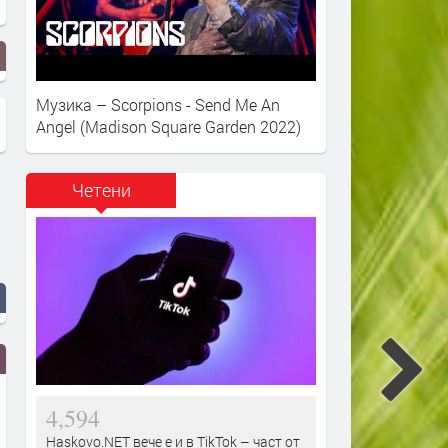
Музика – Scorpions - Send Me An
Angel (Madison Square Garden 2022)
Четени
4,594
Haskovo.NET вече е и в TikTok – част от