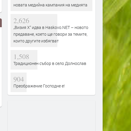
новата медийна кампания на медията
2,626
„Визия Х“ идва в Haskovo.NET – новото
предаване, което ще говори за темите,
които другите избягват
1,508
Традиционен събор в село Долнослав
Арда победи Дунав в мач от
Трайна тенденция към
904
Първа лига
намаляване на свободни
Преображение Господне е!
работни места в Кърджал
преди 9 часа
още се търсят шивачки
преди 10 часа