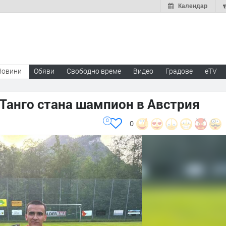
Календар
Новини
Обяви
Свободно време
Видео
Градове
eTV
Танго стана шампион в Австрия
0
0