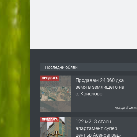
Последни обяви
ПРЕДЛАГА
Продавам 24,860 дка
земя в землището на
с. Крислово
преди 5 мес
ПРЕДЛАГА
122 м2- 3 стаен
апартамент супер
център Асеновград-