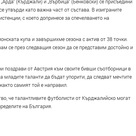
 „Арда“ (Кърджали) и „Върбица“ (Бенковски) се присъедини
се утвърди като важна част от състава. В изиграните
истенции, с което допринесе за спечелването на
нската купа и завършихме сезона с актив от 38 точки.
вам се през следващия сезон да се представим достойно и
и поздрави от Австрия към своите бивши съотборници в
ава младите таланти да бъдат упорити, да следват мечтите
 както самият той е направил.
ство, че талантливите футболисти от Кърджалийско могат
пределите на България.