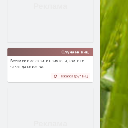
Случаен виц
Всеки си има скрити приятели, които го
чакат да се изяви.
Покажи друг виц