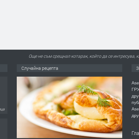
Още не съм срещнал котарак, който да се интресува, 
Случайна рецепта
З
Ase
ГРУ
дру
пуб
Ase
еца
дру
Гл