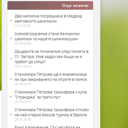
Още новини
Два милиона посрещнаха в Мадрид
световните шампиони
21.07.2026
Асеновградчанка стана балкански
шампион по карате шинкиокушин
09.09.2025
Дъщерите на починалия след гонката в
Ст. Загора: Има кадри как баща ни е
пребит до смърт
02.01.2024
Станимира Петрова ще е знаменосеца
ни при закриването на Игрите в Минск
30.06.2019
Станимира Петрова триумфира с купа
"Странджа" за трети път
20.02.2019
Станимира Петрова триумфира отново
на най-стария боксов турнир в Европа
26.02.2018
Емил Караиванов: Със загубата на