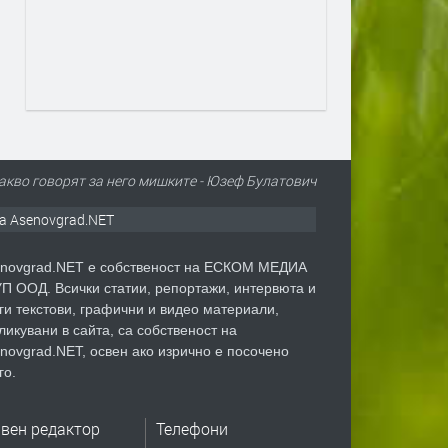
какво говорят за него мишките - Юзеф Булатович
а Asenovgrad.NET
novgrad.NET е собственост на ЕСКОМ МЕДИА
П ООД. Всички статии, репортажи, интервюта и
ги текстови, графични и видео материали,
ликувани в сайта, са собственост на
novgrad.NET, освен ако изрично е посочено
го.
авен редактор
Телефони