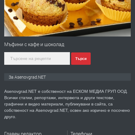
преди 1 година
ПРЕДЛАГА
Професионална зеленчукорезачка
за заведения и дома
Мъфини с кафе и шоколад
Търси
преди 1 година
ПРЕДЛАГА
Дава под наем Асеновград
За Asenovgrad.NET
Asenovgrad.NET е собственост на ЕСКОМ МЕДИА ГРУП ООД.
Всички статии, репортажи, интервюта и други текстови,
преди 2 години
графични и видео материали, публикувани в сайта, са
собственост на Asenovgrad.NET, освен ако изрично е посочено
ПРЕДЛАГА
Давам индивидуалани уроци по
друго.
Немски език
Главен редактор
Телефони