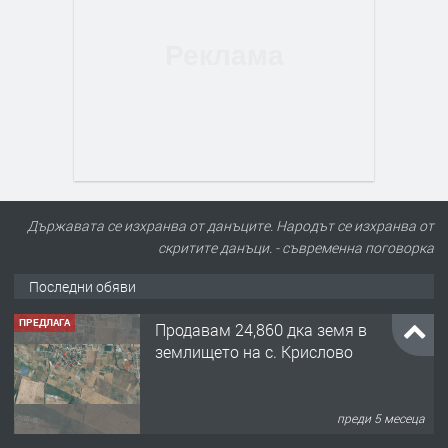
Държавата се изхранва от данъците. Народът се изхранва от
скритите данъци. - съвременна поговорка
Последни обяви
ПРЕДЛАГА
Продавам 24,860 дка земя в
землището на с. Крислово
преди 5 месеца