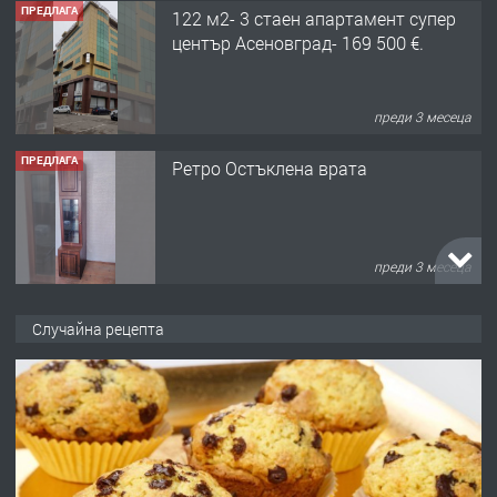
ПРЕДЛАГА
122 м2- 3 стаен апартамент супер
център Асеновград- 169 500 €.
преди 3 месеца
ПРЕДЛАГА
Ретро Остъклена врата
преди 3 месеца
ПРЕДЛАГА
🌟HYUNDAI i10 - 2024 | Само 55 лв./
Случайна рецепта
ден от DL RENT🌟
преди 10 месеца
ПРЕДЛАГА
Професионална броячна машина -
със сертификат от ЕЦБ