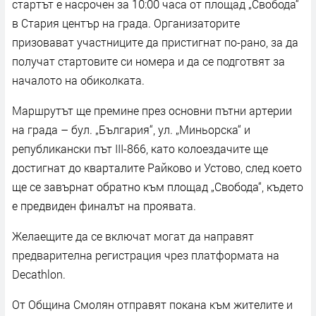
стартът е насрочен за 10:00 часа от площад „Свобода“
в Стария център на града. Организаторите
призовават участниците да пристигнат по-рано, за да
получат стартовите си номера и да се подготвят за
началото на обиколката.
Маршрутът ще премине през основни пътни артерии
на града – бул. „България“, ул. „Миньорска“ и
републикански път III-866, като колоездачите ще
достигнат до кварталите Райково и Устово, след което
ще се завърнат обратно към площад „Свобода“, където
е предвиден финалът на проявата.
Желаещите да се включат могат да направят
предварителна регистрация чрез платформата на
Decathlon.
От Община Смолян отправят покана към жителите и