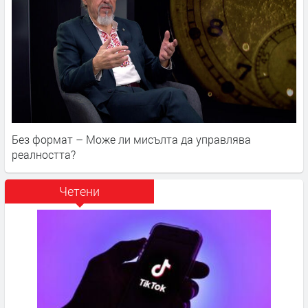
Без формат – Може ли мисълта да управлява
реалността?
Четени