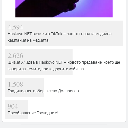
4,594
Haskovo.NET вече е и в TikTok – част от новата медийна
кампания на медията
2,626
„Визия Х“ идва в Haskovo.NET – новото предаване, което ще
говори за темите, които другите избягват
1,508
Традиционен събор в село Долнослав
904
Преображение Господне е!