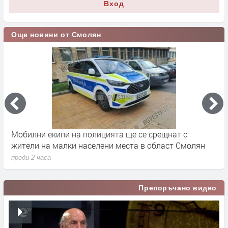
Вход
Още новини от Смолян
Мобилни екипи на полицията ще се срещнат с
С
жители на малки населени места в област Смолян
п
преди 2 часа
Препоръчано видео