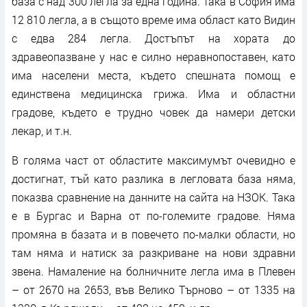
база с над 300 легла за една година. Така в София има
12 810 легла, а в същото време има област като Видин
с едва 284 легла. Достъпът на хората до
здравеопазване у нас е силно неравнопоставен, като
има населени места, където спешната помощ е
единствена медицинска грижа. Има и областни
градове, където е трудно човек да намери детски
лекар, и т.н.
В голяма част от областите максимумът очевидно е
достигнат, тъй като разлика в легловата база няма,
показва сравнение на данните на сайта на НЗОК. Така
е в Бургас и Варна от по-големите градове. Няма
промяна в базата и в повечето по-малки области, но
там няма и натиск за разкриване на нови здравни
звена. Намаление на болничните легла има в Плевен
– от 2670 на 2653, във Велико Търново – от 1335 на