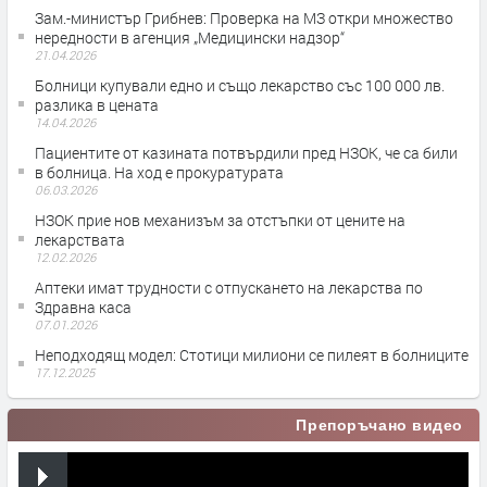
Зам.-министър Грибнев: Проверка на МЗ откри множество
нередности в агенция „Медицински надзор“
21.04.2026
Болници купували едно и също лекарство със 100 000 лв.
разлика в цената
14.04.2026
Пациентите от казината потвърдили пред НЗОК, че са били
в болница. На ход е прокуратурата
06.03.2026
НЗОК прие нов механизъм за отстъпки от цените на
лекарствата
12.02.2026
Аптеки имат трудности с отпускането на лекарства по
Здравна каса
07.01.2026
Неподходящ модел: Стотици милиони се пилеят в болниците
17.12.2025
Препоръчано видео