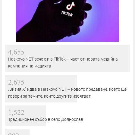
4,655
Haskovo.NET вече е и в TikTok – част от новата медийна
кампания на медията
2,675
„Визия Х“ идва в Haskovo.NET – новото предаване, което ще
говори за темите, които другите избягват
1,522
Традиционен събор в село Долнослав