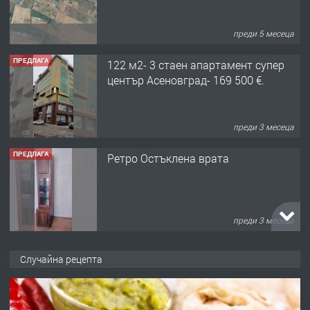
преди 5 месеца
ПРЕДЛАГА
122 м2- 3 стаен апартамент супер
център Асеновград- 169 500 €.
преди 3 месеца
ПРЕДЛАГА
Ретро Остъклена врата
преди 3 месеца
ПРЕДЛАГА
🌟HYUNDAI i10 - 2024 | Само 55 лв./
Случайна рецепта
ден от DL RENT🌟