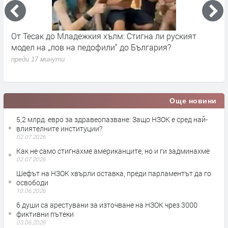
ъм
От Тесак до Младежкия хълм: Стигна ли руският
О
модел на „лов на педофили“ до България?
п
преди 17 минути
Още новини
5,2 млрд. евро за здравеопазване: Защо НЗОК е сред най-
влиятелните институции?
02.07.2026
Как не само стигнахме американците, но и ги задминахме
02.07.2026
Шефът на НЗОК хвърли оставка, преди парламентът да го
освободи
10.06.2026
6 души са арестувани за източване на НЗОК чрез 3000
фиктивни пътеки
03.06.2026