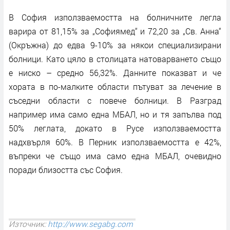
В София използваемостта на болничните легла
варира от 81,15% за „Софиямед“ и 72,20 за „Св. Анна“
(Окръжна) до едва 9-10% за някои специализирани
болници. Като цяло в столицата натоварването също
е ниско – средно 56,32%. Данните показват и че
хората в по-малките области пътуват за лечение в
съседни области с повече болници. В Разград
например има само една МБАЛ, но и тя запълва под
50% леглата, докато в Русе използваемостта
надхвърля 60%. В Перник използваемостта е 42%,
въпреки че също има само една МБАЛ, очевидно
поради близостта със София.
Източник:
http://www.segabg.com