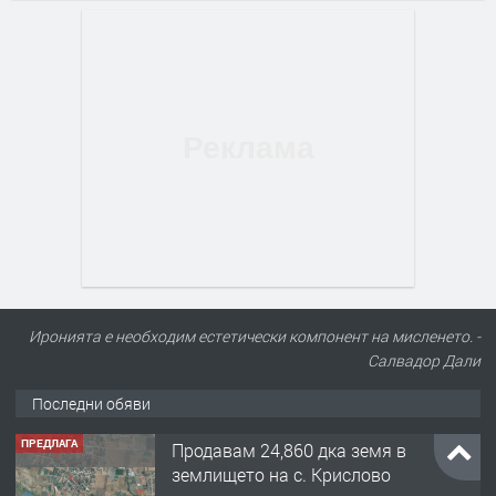
Иронията е необходим естетически компонент на мисленето. -
Салвадор Дали
Последни обяви
ПРЕДЛАГА
Продавам 24,860 дка земя в
землището на с. Крислово