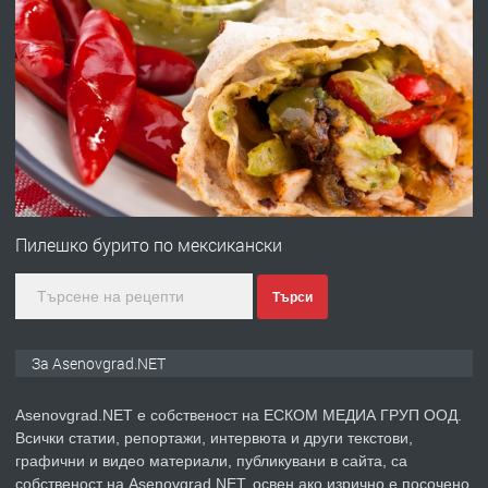
преди 10 месеца
ПРЕДЛАГА
Професионална броячна машина -
със сертификат от ЕЦБ
преди 1 година
ПРЕДЛАГА
Професионална зеленчукорезачка
за заведения и дома
Пилешко бурито по мексикански
Търси
преди 1 година
ПРЕДЛАГА
Дава под наем Асеновград
За Asenovgrad.NET
Asenovgrad.NET е собственост на ЕСКОМ МЕДИА ГРУП ООД.
Всички статии, репортажи, интервюта и други текстови,
преди 2 години
графични и видео материали, публикувани в сайта, са
собственост на Asenovgrad.NET, освен ако изрично е посочено