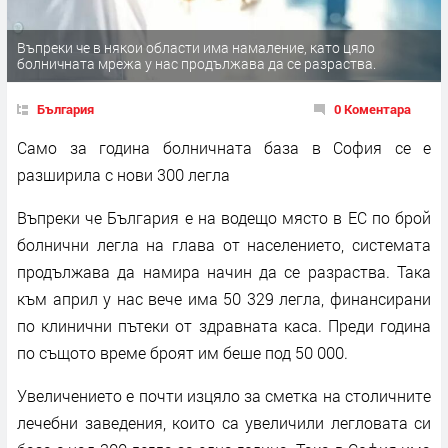
Въпреки че в някои области има намаление, като цяло
болничната мрежа у нас продължава да се разраства.
България
0 Коментара
Само за година болничната база в София се е
разширила с нови 300 легла
Въпреки че България е на водещо място в ЕС по брой
болнични легла на глава от населението, системата
продължава да намира начин да се разраства. Така
към април у нас вече има 50 329 легла, финансирани
по клинични пътеки от здравната каса. Преди година
по същото време броят им беше под 50 000.
Увеличението е почти изцяло за сметка на столичните
лечебни заведения, които са увеличили легловата си