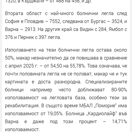
1320, в Кърджали – от 488 на 458, и др.
Втората област с най-много болнични легла след
София е Пловдив – 7552, следвана от Бургас – 3524, и
Варна – 2913. На другия край са Видин с 284, Ямбол с
376 и Перник с 397 легла.
Използването на тези болнични легла остава около
50%, макар незначително да се повишава в сравнение
с април 2025 г. – от 54,50 на 55,78%. Това означава, че
почти половината легла не се ползват, макар че и тук
картината е доста разнородна. Специализираните
болници например често доближават 80-90%
използваемост на легловата база, особено тези за
рехабилитация. В същото време МБАЛ „Поморие“ има
използваемост от 19,05%. Болница „Кардиолайф“ във
Варна е даже под този процент – 14,71%
използваемост.