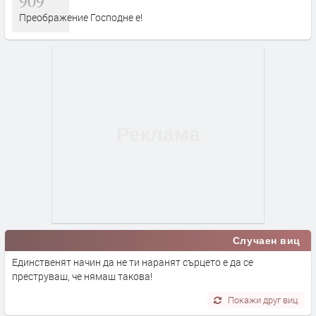
909
Преображение Господне е!
Случаен виц
Единственят начин да не ти наранят сърцето е да се
преструваш, че нямаш такова!
Покажи друг виц