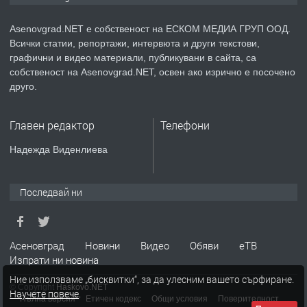
Asenovgrad.NET е собственост на ЕСКОМ МЕДИА ГРУП ООД.
Всички статии, репортажи, интервюта и други текстови,
преди 2 години
графични и видео материали, публикувани в сайта, са
собственост на Asenovgrad.NET, освен ако изрично е посочено
ПРЕДЛАГА
Давам индивидуалани уроци по
друго.
Немски език
Главен редактор
Телефони
преди 2 години
Надежда Виденлиева
ПРЕДЛАГА
ремонт на покриви
Последвай ни
преди 2 години
Асеновград
Новини
Видео
Обяви
еТВ
Изпрати ни новина
ПРЕДЛАГА
Висококачествени Целофанови
Ние използваме „бисквитки“, за да улесним вашето сърфиране.
Пликове - СКОРПИОПЛАСТ
© Copyright
Haskovo.NET
Научете повече
.
Пълна версия
Етичен кодекс
Общи условия
Поверителност