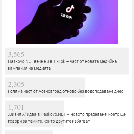
3,565
Haskovo.NET вече е и в TikTok – част от новата медийна
кампания на медията
2,305
Голяма част от Асеновград отново без водоподаване днес
1,701
„Визия Х“ идва в Haskovo.NET – новото предаване, което ще
говори за темите, които другите избягват