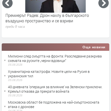
Премиерът Радев: Дрон нахлу в българското
О
въздушно пространство и се взриви
п
преди 8 часа
Още новини
Милиони след смъртта на фронта: Разследване разкрива
схемата на руските „черни вдовици“
05.08.2026
Хуманитарна катастрофа: Новите цели на Русия в
украинския тил
05.08.2026
40-дневната 'операция за влияние' на Зеленски приключи.
Кремъл отказва да прекрати войната
05.08.2026
Московска област бе подложена на най-смъртоносната
атака с дронове
04.08.2026