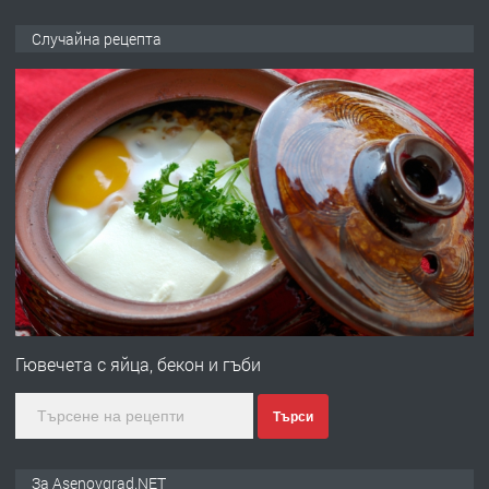
ПРЕДЛАГА
🌟HYUNDAI i10 - 2024 | Само 55 лв./
Случайна рецепта
ден от DL RENT🌟
преди 10 месеца
ПРЕДЛАГА
Професионална броячна машина -
със сертификат от ЕЦБ
преди 1 година
ПРЕДЛАГА
Професионална зеленчукорезачка
за заведения и дома
Гювечета с яйца, бекон и гъби
Търси
преди 1 година
ПРЕДЛАГА
Дава под наем Асеновград
За Asenovgrad.NET