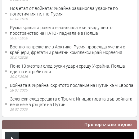
Нов етап от войната: Украйна разширява ударите по
логистичния тил на Русия
03.08.2026
Руска крилата ракета е навлязла във въздушното
пространство на НАТО - паднала е в Полша
30.07.2026
Военно напрежение в Арктика: Русия провежда учения с
крайцери, фрегати и ракетни комплекси край Норвегия
30.07.2026
Поне 13 жертви след руски удари срещу Украйна. Полша
вдигна изтребители
30.07.2026
Войната в Украйна: скритото послание на Путин към Европа
29.07.2026
Зеленски след срещата с Тръмп: Инициативата във войната
вече не е в ръцете на Путин
29.07.2026
Препоръчано видео