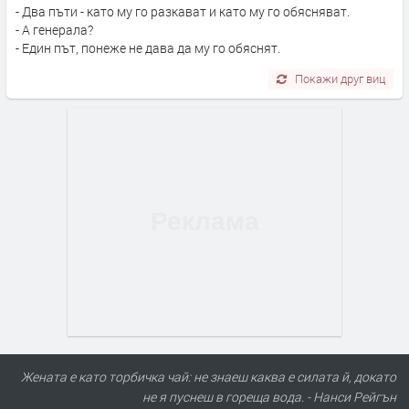
- Два пъти - като му го разкават и като му го обясняват.
- А генерала?
- Един път, понеже не дава да му го обяснят.
Покажи друг виц
Жената е като торбичка чай: не знаеш каква е силата й, докато
не я пуснеш в гореща вода. - Нанси Рейгън