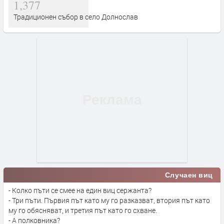
1,377
Традиционен събор в село Долнослав
Случаен виц
- Колко пъти се смее на един виц сержанта?
- Три пъти. Първия път като му го разказват, втория път като
му го обясняват, и третия път като го схване.
- А полковника?