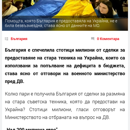
Помощта, която Бъглария е предоставяла на Украйна, не е
била безвъзмездна, става ясно от данните на МО.
България
0 Коментара
България е спечелила стотици милиони от сделки за
предоставяне на стара техника на Украйна, които са
използвани за попълване на дефицита в бюджета,
става ясно от отговори на военното министерство
пред ДВ.
Колко пари е получила България от сделки за размяна
на стара съветска техника, която да предостави на
Украйна? Стотици милиони, гласи отговорът на
Министерството на отбраната на въпрос на ДВ.
„Над 200 милиона евро"