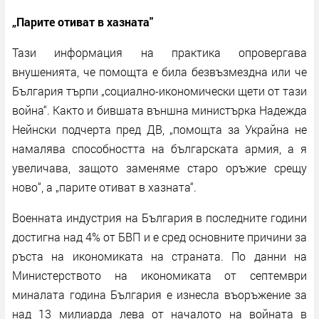
„Парите отиват в хазната"
Тази информация на практика опровергава
внушенията, че помощта е била безвъзмездна или че
България търпи „социално-икономически щети от тази
война“. Както и бившата външна министърка Надежда
Нейнски подчерта пред ДВ, „помощта за Украйна не
намалява способността на българската армия, а я
увеличава, защото заменяме старо оръжие срещу
ново“, а „парите отиват в хазната“.
Военната индустрия на България в последните години
достигна над 4% от БВП и е сред основните причини за
ръста на икономиката на страната. По данни на
Министерството на икономиката от септември
миналата година България е изнесла въоръжение за
над 13 милиарда лева от началото на войната в