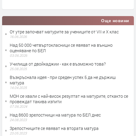
Още новини
От утре започват матурите за учениците от VII и X клас
16.06.2026
Над 50 000 четвъртокласници се явяват на външно
оценяване по БЕЛ
03.06.2026
Училища от двойкаджии - как е възможно това?
25.08.2025
Възкръснала идея - при среден успех 5 да не държиш
матура
14.04.2025
МОН се хвали с най-висок резултат на матурите, откакто се
провеждат такива изпити
07.06.2024
Над 8600 зрелостници на матура по БЕЛ днес
24.08.2023
Зрелостниците се явяват на втората матура
23.05.2023