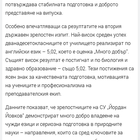
потвърждава стабилната подготовка и доброто
представяне на випуска.
Особено впечатляващи са резултатите на втория
държавен зрелостен изпит. Най-висок среден успех
дванадесетокласниците от училището реализират по
английски език – 5,02, което е оценка „Много добър“.
Същият висок резултат е постигнат и по биология и
здравно образование – също 5,02. Тези постижения са
ясен знак за качествената подготовка, мотивацията
на учениците и професионализма на
преподавателския екип.
Данните показват, че зрелостниците на СУ „Йордан
Йовков“ демонстрират много добро владеене на
чужди езици и сериозна подготовка в природните
науки – направления, които са сред ключовите за