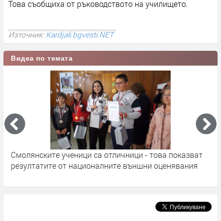
Това съобщиха от ръководството на училището.
Източник:
Kardjali.bgvesti.NET
Видеа по темата
Смолянските ученици са отличници - това показват
1
резултатите от националните външни оценявания
м