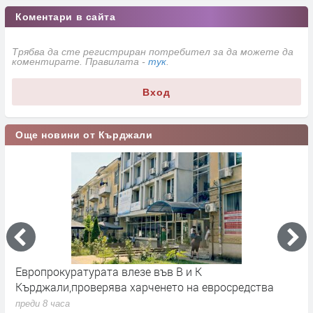
Коментари в сайта
Трябва да сте регистриран потребител за да можете да
коментирате. Правилата -
тук
.
Вход
Още новини от Кърджали
Европрокуратурата влезе във В и К
С
Кърджали,проверява харченето на евросредства
К
преди 8 часа
п