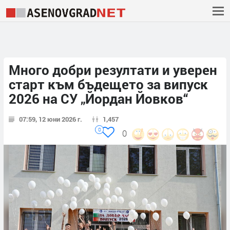
Много добри резултати и уверен
старт към бъдещето за випуск
2026 на СУ „Йордан Йовков“
07:59, 12 юни 2026 г.
1,457
0
0