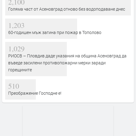
2,100
Голяма част от Асеновград отново без водоподаване днес
1,203
60-годишен мъж загина при пожар в Тополово
1,029
РИОСВ – Пловдив даде указания на община Асеновград да
въведе засилени противопожарни мерки заради
горещините
510
Преображение Господне е!