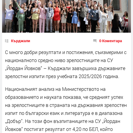
Кърджали
0 Коментара
С много добри резултати и постижения, съизмерими с
националното средно ниво зрелостниците на СУ
„Йордан Йовков“ – Кърджали завършиха държавните
зрелостни изпити през учебната 2025/2026 година.
Националният анализ на Министерството на
образованието и науката показва, че средният успех
на зрелостниците в страната на държавния зрелостен
изпит по български език и литература е в диапазона
„Добър“. На този фон възпитаниците на СУ „Йордан
Йовков“ постигат резултат от 4,20 по БЕЛ, който