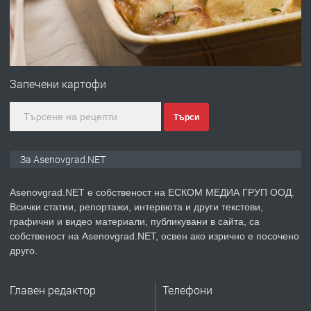
преди 1 година
ПРЕДЛАГА
Професионална зеленчукорезачка
за заведения и дома
Запечени картофи
Търси
преди 1 година
ПРЕДЛАГА
Дава под наем Асеновград
За Asenovgrad.NET
Asenovgrad.NET е собственост на ЕСКОМ МЕДИА ГРУП ООД.
Всички статии, репортажи, интервюта и други текстови,
преди 2 години
графични и видео материали, публикувани в сайта, са
собственост на Asenovgrad.NET, освен ако изрично е посочено
ПРЕДЛАГА
Давам индивидуалани уроци по
друго.
Немски език
Главен редактор
Телефони
преди 2 години