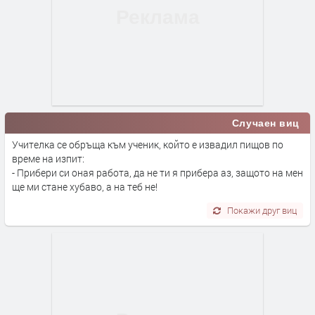
Случаен виц
Учителка се обръща към ученик, който е извадил пищов по
време на изпит:
- Прибери си оная работа, да не ти я прибера аз, защото на мен
ще ми стане хубаво, а на теб не!
Покажи друг виц