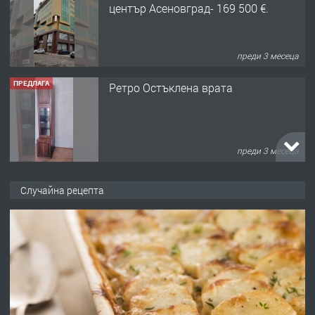
център Асеновград- 169 500 €.
преди 3 месеца
ПРЕДЛАГА
Ретро Остъклена врата
преди 3 месеца
ПРЕДЛАГА
🌟HYUNDAI i10 - 2024 | Само 55 лв./
Случайна рецепта
ден от DL RENT🌟
преди 10 месеца
ПРЕДЛАГА
Професионална броячна машина -
със сертификат от ЕЦБ