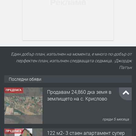
Един добър план, изпълнен на момента, е много по-добър от
перфектен план, изпълнен следващата седмица. -Джордж
Патън
Последни обяви
ПРЕДЛАГА
Продавам 24,860 дка земя в
землището на с. Крислово
преди 5 месеца
ПРЕДЛАГА
122 м2- 3 стаен апартамент супер