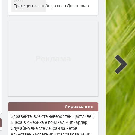
Традиционен събор в село Долнослав
Случаен виц
Здравейте, вие сте невероятен щастливец!
Вчера в Америка е починал милиардер.
Случайно вие сте избран за негов
единствен наследник. Поздравяваме Ви,