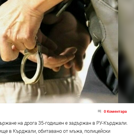
0 Коментара
ържане на дрога 35-годишен е задържан в РУ-Кърджали.
ище в Кърджали, обитавано от мъжа, полицейски