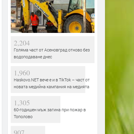
2,204
Голяма част от Асеновград отново без
водоподаване днес
1,960
Haskovo.NET вече е и в TikTok – част от
новата медийна кампания на медията
1,305
60-годишен мъж загина при пожар в
Тополово
907