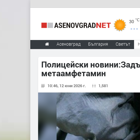
°C
30
Асеновград
България
Светът
Полицейски новини:Зад
метаамфетамин
10:46, 12 юни 2026 г.
1,581