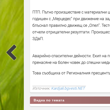
ПТП. Пътно произшествие с материални ще
годишен с „Мерцедес“ при движение на заде
блъснал правилно движещ се „Опел“. Тест
отчели отрицателни резултати. Произшес
ЗДвП.
Аварийно-спасителни дейности. Екип на 
пренасяне на болен човек до спешни меди
Това съобщиха от Регионалния пресцент
Източник:
Kardjali.bgvesti.NET
Видеа по темата