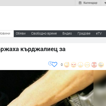
Календар
Новини
Обяви
Свободно време
Видео
Градове
eTV
ържаха кърджалиец за
0
0