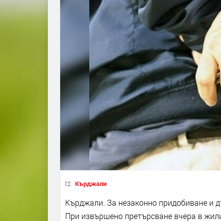
Кърджали
Кърджали. За незаконно придобиване и д
При извършено претърсване вчера в жил