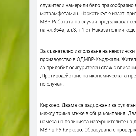
служители намерили бяло прахообразно в
метаамфетамин. Наркотикът е иззет, прит
МВР. Работата по случая продължават се
на чл.354а, ал.3, т.1 от Наказателния ко
За съзнателно използване на неистински
производство в ОДМВР-Кърджали. Жителк
за придобит осигурителен стаж с вписани
„Противодействие на икономическата пр
по случая.
Кирково. Двама са задържани за хулиган
между трима мъже в обща компания. Двама
намеса на полицията извършителите на де
МВР в РУ-Кирково. Образувана е проверка 