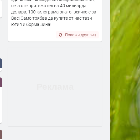
сега сте притежател на 40 милиарда
долара, 100 килограма злато, всичко е за
Вас! Само трябва да купите от нас тази
ютия и бормашина!
Покажи друг виц