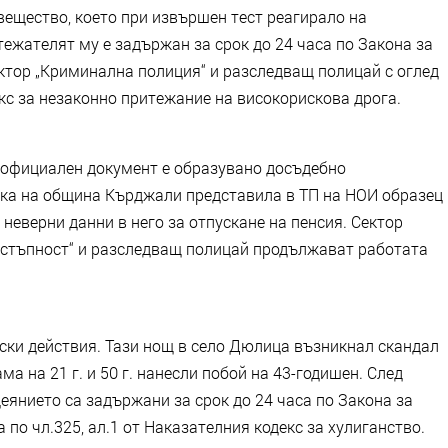
ещество, което при извършен тест реагирало на
ежателят му е задържан за срок до 24 часа по Закона за
ктор „Криминална полиция“ и разследващ полицай с оглед
декс за незаконно притежание на високорискова дрога.
 официален документ е образувано досъдебно
а на община Кърджали представила в ТП на НОИ образец
 неверни данни в него за отпускане на пенсия. Сектор
естъпност“ и разследващ полицай продължават работата
ски действия. Тази нощ в село Дюлица възникнал скандал
 на 21 г. и 50 г. нанесли побой на 43-годишен. След
янието са задържани за срок до 24 часа по Закона за
по чл.325, ал.1 от Наказателния кодекс за хулиганство.