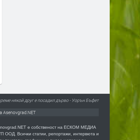
Канят на събор в Биволяне в
Предимно слънчево и
памет на Елмалъ баба
ветровито днес в
Кърджали,оранжев код з
преди 4 часа
опасни жеги
преди 4 часа
време някой друг е посадил дърво - Уорън Бъфет
а Asenovgrad.NET
novgrad.NET е собственост на ЕСКОМ МЕДИА
П ООД. Всички статии, репортажи, интервюта и