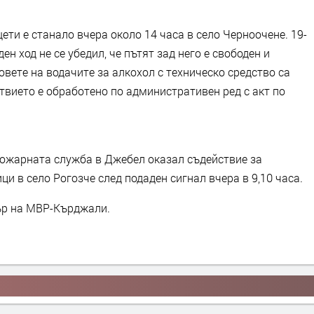
ти е станало вчера около 14 часа в село Черноочене. 19-
н ход не се убедил, че пътят зад него е свободен и
овете на водачите за алкохол с техническо средство са
твието е обработено по административен ред с акт по
пожарната служба в Джебел оказал съдействие за
ци в село Рогозче след подаден сигнал вчера в 9,10 часа.
ър на МВР-Кърджали.