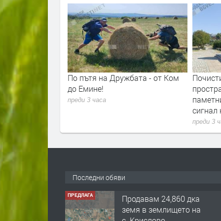
низацията на
По пътя на Дружбата - от Ком
Почисти
 пътя за Маказа
до Емине!
простр
рноочене
паметн
преди 3 часа
сигнал 
преди 3 
Последни обяви
ПРЕДЛАГА
Продавам 24,860 дка
земя в землището на
с. Крислово