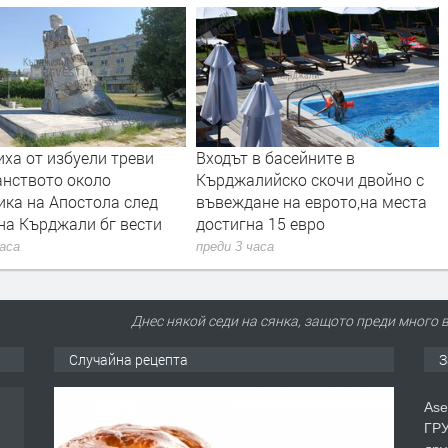
ха от избуели треви
Входът в басейните в
анството около
Кърджалийско скочи двойно с
ика на Апостола след
въвеждане на еврото,на места
на Кърджали бг вести
достигна 15 евро
часа
преди 3 часа
Днес някой седи на сянка, защото преди много 
Случайна рецепта
З
Ase
ГРУ