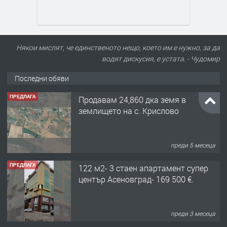
Някои мислят, че единственото нещо, което им е нужно, за да
водят дискусия, е устата. - Чудомир
Последни обяви
ПРЕДЛАГА
Продавам 24,860 дка земя в
землището на с. Крислово
преди 5 месеца
ПРЕДЛАГА
122 м2- 3 стаен апартамент супер
център Асеновград- 169 500 €.
преди 3 месеца