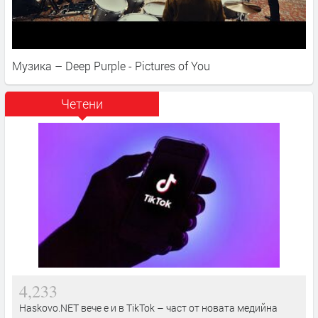
Музика – Deep Purple - Pictures of You
Четени
4,233
Haskovo.NET вече е и в TikTok – част от новата медийна