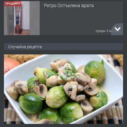
ПРЕДЛАГА
Ретро Остъклена врата
преди 3 месеца
ПРЕДЛАГА
🌟HYUNDAI i10 - 2024 | Само 55 лв./
Случайна рецепта
ден от DL RENT🌟
преди 10 месеца
ПРЕДЛАГА
Професионална броячна машина -
със сертификат от ЕЦБ
преди 1 година
ПРЕДЛАГА
Професионална зеленчукорезачка
за заведения и дома