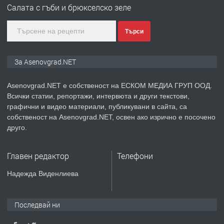
Салата с гъби и брюкселско зеле
Търси
преди 1 година
ПРЕДЛАГА
Дава под наем Асеновград
За Asenovgrad.NET
Asenovgrad.NET е собственост на ЕСКОМ МЕДИА ГРУП ООД.
Всички статии, репортажи, интервюта и други текстови,
преди 2 години
графични и видео материали, публикувани в сайта, са
собственост на Asenovgrad.NET, освен ако изрично е посочено
ПРЕДЛАГА
Давам индивидуалани уроци по
друго.
Немски език
Главен редактор
Телефони
преди 2 години
Надежда Виденлиева
ПРЕДЛАГА
ремонт на покриви
Последвай ни