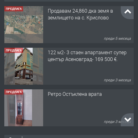
ПРЕДЛАГА
Продавам 24,860 дка земя в
землището на с. Крислово
преди 5 месеца
ПРЕДЛАГА
122 м2- 3 стаен апартамент супер
център Асеновград- 169 500 €.
преди 3 месеца
ПРЕДЛАГА
Ретро Остъклена врата
преди 3 месеца
ПРЕДЛАГА
🌟HYUNDAI i10 - 2024 | Само 55 лв./