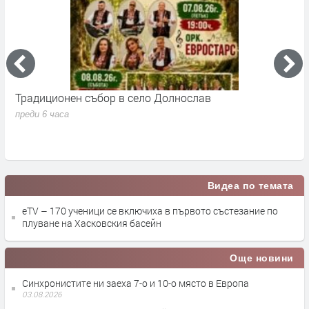
Традиционен събор в село Долнослав
П
преди 6 часа
п
Видеа по темата
eTV – 170 ученици се включиха в първото състезание по
плуване на Хасковския басейн
Още новини
Синхронистите ни заеха 7-о и 10-о място в Европа
03.08.2026