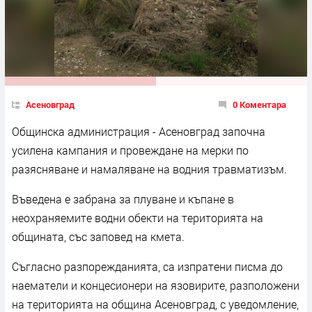
Асеновград
0 Коментара
Общинска администрация - Асеновград започна
усилена кампания и провеждане на мерки по
разясняване и намаляване на водния травматизъм.
Въведена е забрана за плуване и къпане в
неохраняемите водни обекти на територията на
общината, със заповед на кмета.
Съгласно разпорежданията, са изпратени писма до
наематели и концесионери на язовирите, разположени
на територията на община Асеновград, с уведомление,