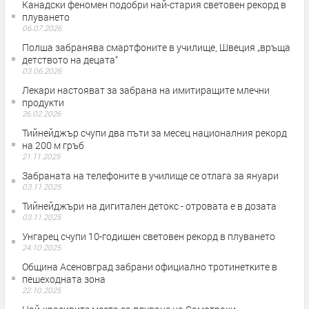
Канадски феномен подобри най-стария световен рекорд в
плуването
06.07.2026
Полша забранява смартфоните в училище, Швеция „връща
детството на децата“
03.06.2026
Лекари настояват за забрана на имитиращите млечни
продукти
26.02.2026
Тийнейджър счупи два пъти за месец националния рекорд
на 200 м гръб
21.11.2025
Забраната на телефоните в училище се отлага за януари
03.11.2025
Тийнейджъри на дигитален детокс - отровата е в дозата
03.11.2025
Унгарец счупи 10-годишен световен рекорд в плуването
24.10.2025
Община Асеновград забрани официално тротинетките в
пешеходната зона
22.10.2025