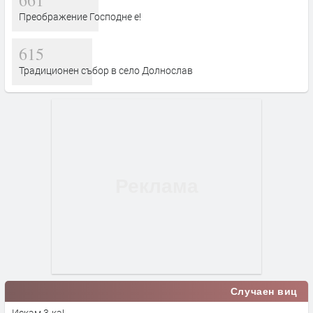
Преображение Господне е!
615
Традиционен събор в село Долнослав
Случаен виц
Искам 3-ка!