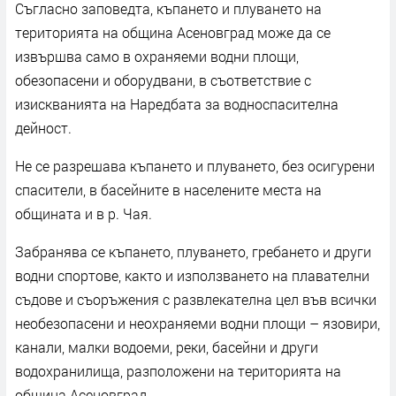
Съгласно заповедта, къпането и плуването на
територията на община Асеновград може да се
извършва само в охраняеми водни площи,
обезопасени и оборудвани, в съответствие с
изискванията на Наредбата за водноспасителна
дейност.
Не се разрешава къпането и плуването, без осигурени
спасители, в басейните в населените места на
общината и в р. Чая.
Забранява се къпането, плуването, гребането и други
водни спортове, както и използването на плавателни
съдове и съоръжения с развлекателна цел във всички
необезопасени и неохраняеми водни площи – язовири,
канали, малки водоеми, реки, басейни и други
водохранилища, разположени на територията на
община Асеновград.