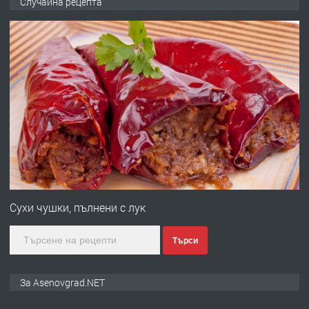
Случайна рецепта
ден от DL RENT🌟
преди 10 месеца
ПРЕДЛАГА
Професионална броячна машина -
със сертификат от ЕЦБ
преди 1 година
ПРЕДЛАГА
Професионална зеленчукорезачка
за заведения и дома
Сухи чушки, пълнени с лук
Търси
преди 1 година
ПРЕДЛАГА
Дава под наем Асеновград
За Asenovgrad.NET