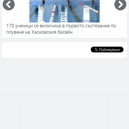
170 ученици се включиха в първото състезание по
З
плуване на Хасковския басейн