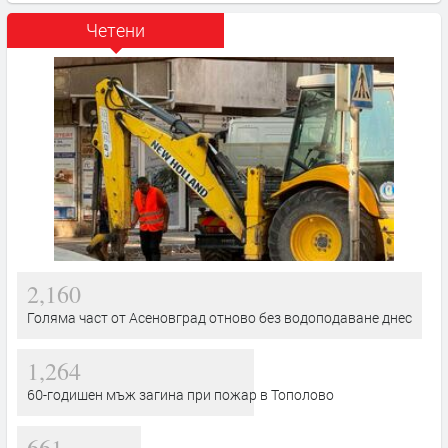
Четени
2,160
Голяма част от Асеновград отново без водоподаване днес
1,264
60-годишен мъж загина при пожар в Тополово
661