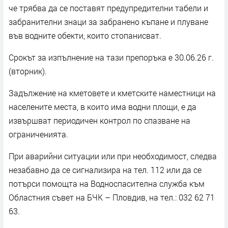
че трябва да се поставят предупредителни табели и
забранителни знаци за забранено къпане и плуване
във водните обекти, които стопанисват.
Срокът за изпълнение на тази препоръка е 30.06.26 г.
(вторник).
Задължение на кметовете и кметските наместници на
населените места, в които има водни площи, е да
извършват периодичен контрол по спазване на
ограниченията.
При аварийни ситуации или при необходимост, следва
незабавно да се сигнализира на тел. 112 или да се
потърси помощта на Водноспасителна служба към
Областния съвет на БЧК – Пловдив, на тел.: 032 62 71
63.