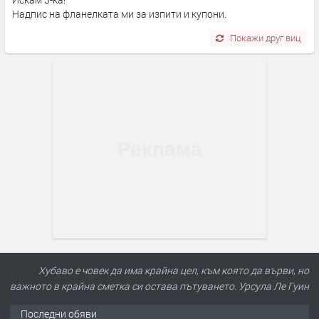
Надпис на фланелката ми за изпити и купони.
Покажи друг виц
Хубаво е човек да има крайна цел, към която да върви, но
важното в крайна сметка си остава пътуването. Урсула Ле Гуин
Последни обяви