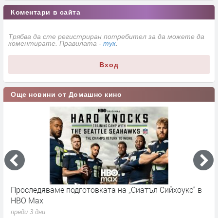
Коментари в сайта
Трябва да сте регистриран потребител за да можете да
коментирате. Правилата -
тук
.
Вход
Още новини от Домашно кино
Проследяваме подготовката на „Сиатъл Сийхоукс“ в
К
HBO Max
п
преди 3 дни