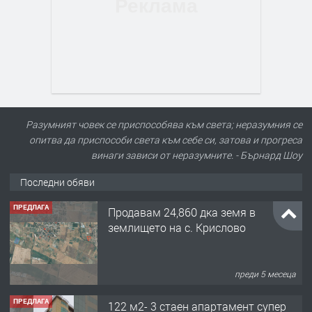
Разумният човек се приспособява към света; неразумния се
опитва да приспособи света към себе си, затова и прогреса
винаги зависи от неразумните. - Бърнард Шоу
Последни обяви
ПРЕДЛАГА
Продавам 24,860 дка земя в
землището на с. Крислово
преди 5 месеца
ПРЕДЛАГА
122 м2- 3 стаен апартамент супер