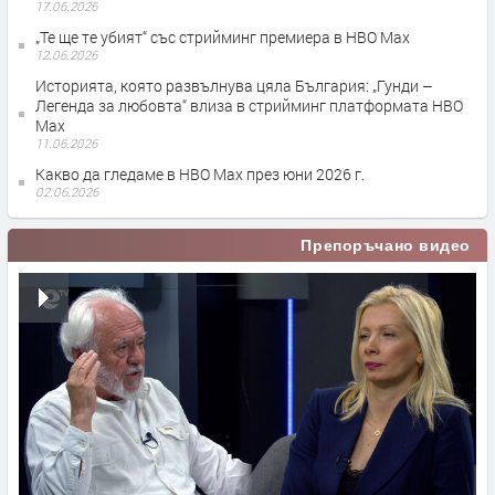
17.06.2026
„Те ще те убият“ със стрийминг премиера в HBO Max
12.06.2026
Историята, която развълнува цяла България: „Гунди –
Легенда за любовта“ влиза в стрийминг платформата HBO
Max
11.06.2026
Какво да гледаме в HBO Max през юни 2026 г.
02.06.2026
Препоръчано видео