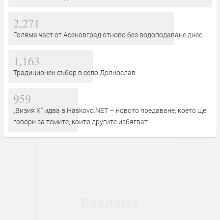
2,271
Голяма част от Асеновград отново без водоподаване днес
1,163
Традиционен събор в село Долнослав
959
„Визия Х“ идва в Haskovo.NET – новото предаване, което ще
говори за темите, които другите избягват