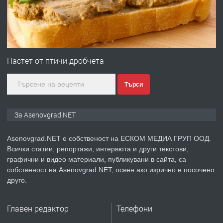
преди 1 година
ПРЕДЛАГА
Професионална зеленчукорезачка
за заведения и дома
Пастет от птичи дробчета
Търси
преди 1 година
ПРЕДЛАГА
Дава под наем Асеновград
За Asenovgrad.NET
Asenovgrad.NET е собственост на ЕСКОМ МЕДИА ГРУП ООД.
Всички статии, репортажи, интервюта и други текстови,
преди 2 години
графични и видео материали, публикувани в сайта, са
собственост на Asenovgrad.NET, освен ако изрично е посочено
ПРЕДЛАГА
Давам индивидуалани уроци по
друго.
Немски език
Главен редактор
Телефони
преди 2 години