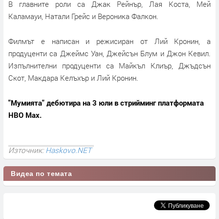
В главните роли са Джак Рейнър, Лая Коста, Мей
Каламауи, Натали Грейс и Вероника Фалкон.
Филмът е написан и режисиран от Лий Кронин, а
продуценти са Джеймс Уан, Джейсън Блум и Джон Кевил.
Изпълнителни продуценти са Майкъл Клиър, Джъдсън
Скот, Макдара Келъхър и Лий Кронин.
"Мумията" дебютира на 3 юли в стрийминг платформата
HBO Max.
Източник:
Haskovo.NET
Видеа по темата