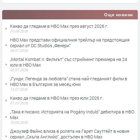
Още новини
Какво да гледаме в HBO Max през август 2026 г.
03.08.2026
HBO Max представи официалния трейлър на предстоящия
сериал от DC Studios „Фенери“
28.07.2026
„Mortal Kombat II: Филмът“ със стрийминг премиера на 24
юли в HBO Max
20.07.2026
„Гунди: Легенда за любовта“ стана най-гледаният филм в
HBO Max в България за месец юни
13.07.2026
Какво да гледаме в HBO Max през юли 2026 г.
01.07.2026
„Така е писано: Историята на Pogány Induló“ дебютира в HBO
Max
19.06.2026
Джоузеф Файнс влиза в ролята на Гарет Саутгейт в новия
сериал „Скъпа Английо“, достъпен в HBO Max