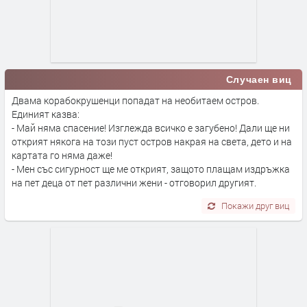
Случаен виц
Двама корабокрушенци попадат на необитаем остров.
Единият казва:
- Май няма спасение! Изглежда всичко е загубено! Дали ще ни
открият някога на този пуст остров накрая на света, дето и на
картата го няма даже!
- Мен със сигурност ще ме открият, защото плащам издръжка
на пет деца от пет различни жени - отговорил другият.
Покажи друг виц