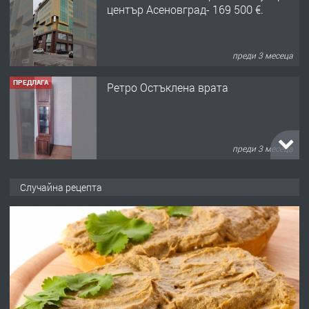
център Асеновград- 169 500 €.
преди 3 месеца
ПРЕДЛАГА
Ретро Остъклена врата
преди 3 месеца
ПРЕДЛАГА
🌟HYUNDAI i10 - 2024 | Само 55 лв./
Случайна рецепта
ден от DL RENT🌟
преди 10 месеца
ПРЕДЛАГА
Професионална броячна машина -
със сертификат от ЕЦБ