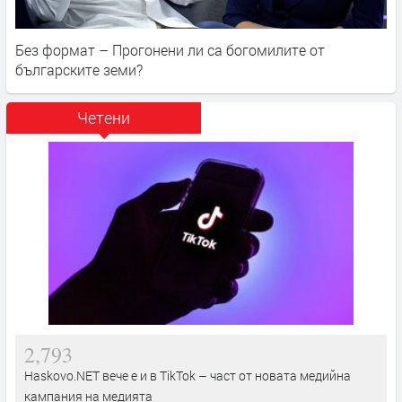
Без формат – Прогонени ли са богомилите от
българските земи?
Четени
2,793
Haskovo.NET вече е и в TikTok – част от новата медийна
кампания на медията