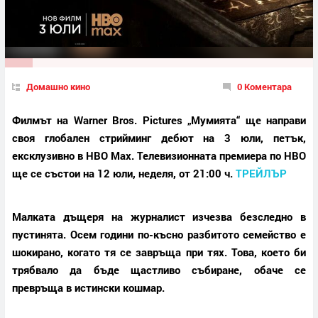
Домашно кино
0 Коментара
Филмът на Warner Bros. Pictures „Мумията“ ще направи
своя глобален стрийминг дебют на 3 юли, петък,
ексклузивно в HBO Max. Телевизионната премиера по HBO
ще се състои на 12 юли, неделя, от 21:00 ч.
ТРЕЙЛЪР
Малката дъщеря на журналист изчезва безследно в
пустинята. Осем години по-късно разбитото семейство е
шокирано, когато тя се завръща при тях. Това, което би
трябвало да бъде щастливо събиране, обаче се
превръща в истински кошмар.