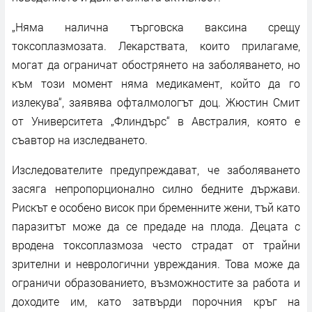
„Няма налична търговска ваксина срещу
токсоплазмозата. Лекарствата, които прилагаме,
могат да ограничат обострянето на заболяването, но
към този момент няма медикамент, който да го
излекува“, заявява офталмологът доц. Жюстин Смит
от Университета „Флиндърс“ в Австралия, която е
съавтор на изследването.
Изследователите предупреждават, че заболяването
засяга непропорционално силно бедните държави.
Рискът е особено висок при бременните жени, тъй като
паразитът може да се предаде на плода. Децата с
вродена токсоплазмоза често страдат от трайни
зрителни и неврологични увреждания. Това може да
ограничи образованието, възможностите за работа и
доходите им, като затвърди порочния кръг на