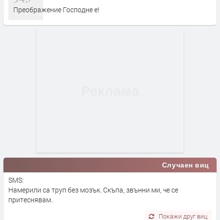
Преображение Господне е!
Случаен виц
SMS:
Намерили са труп без мозък. Скъпа, звънни ми, че се
притеснявам.
Покажи друг виц