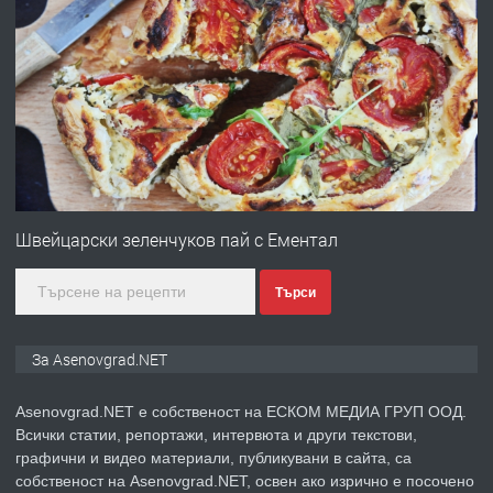
ПРЕДЛАГА
Професионална броячна машина -
със сертификат от ЕЦБ
преди 1 година
ПРЕДЛАГА
Професионална зеленчукорезачка
за заведения и дома
Швейцарски зеленчуков пай с Ементал
Търси
преди 1 година
ПРЕДЛАГА
Дава под наем Асеновград
За Asenovgrad.NET
Asenovgrad.NET е собственост на ЕСКОМ МЕДИА ГРУП ООД.
Всички статии, репортажи, интервюта и други текстови,
преди 2 години
графични и видео материали, публикувани в сайта, са
собственост на Asenovgrad.NET, освен ако изрично е посочено
ПРЕДЛАГА