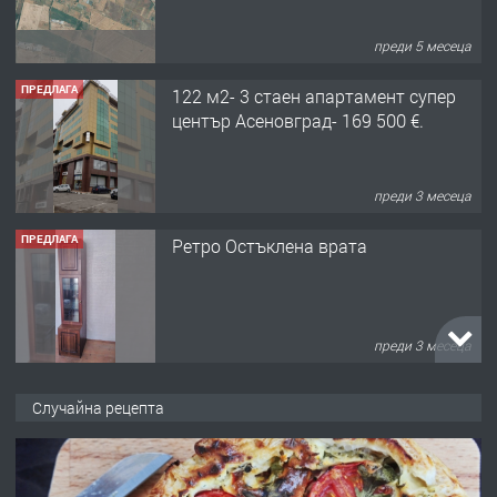
преди 5 месеца
ПРЕДЛАГА
122 м2- 3 стаен апартамент супер
център Асеновград- 169 500 €.
преди 3 месеца
ПРЕДЛАГА
Ретро Остъклена врата
преди 3 месеца
ПРЕДЛАГА
🌟HYUNDAI i10 - 2024 | Само 55 лв./
Случайна рецепта
ден от DL RENT🌟
преди 10 месеца