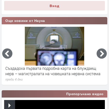
Вход
Още новини от Наука
а
Създадоха първата подробна карта на блуждаещ
А
нерв – магистралата на човешката нервна система
д
преди 4 дни
п
Препоръчано видео