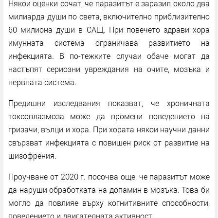
Някои оценки сочат, че паразитът е заразил около два
милиарда души по света, включително приблизително
60 милиона души в САЩ. При повечето здрави хора
имунната система ограничава развитието на
инфекцията. В по-тежките случаи обаче могат да
настъпят сериозни увреждания на очите, мозъка и
нервната система.
Предишни изследвания показват, че хроничната
токсоплазмоза може да промени поведението на
гризачи, вълци и хора. При хората някои научни данни
свързват инфекцията с повишен риск от развитие на
шизофрения.
Проучване от 2020 г. посочва още, че паразитът може
да наруши обработката на допамин в мозъка. Това би
могло да повлияе върху когнитивните способности,
поведението и двигателната активност.