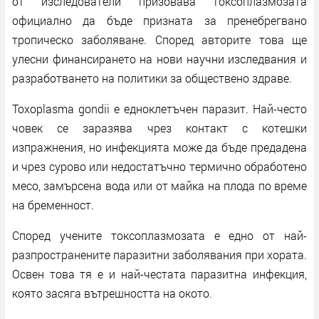
от изследователи призовава токсоплазмозата
официално да бъде призната за пренебрегвано
тропическо заболяване. Според авторите това ще
улесни финансирането на нови научни изследвания и
разработването на политики за обществено здраве.
Toxoplasma gondii е едноклетъчен паразит. Най-често
човек се заразява чрез контакт с котешки
изпражнения, но инфекцията може да бъде предадена
и чрез сурово или недостатъчно термично обработено
месо, замърсена вода или от майка на плода по време
на бременност.
Според учените токсоплазмозата е едно от най-
разпространените паразитни заболявания при хората.
Освен това тя е и най-честата паразитна инфекция,
която засяга вътрешността на окото.