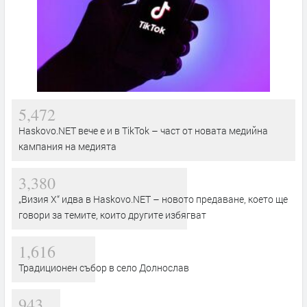
5,472
Haskovo.NET вече е и в TikTok – част от новата медийна
кампания на медията
3,380
„Визия Х“ идва в Haskovo.NET – новото предаване, което ще
говори за темите, които другите избягват
1,616
Традиционен събор в село Долнослав
943