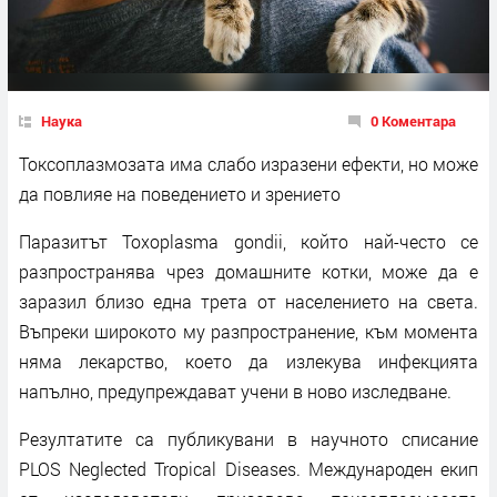
Наука
0 Коментара
Токсоплазмозата има слабо изразени ефекти, но може
да повлияе на поведението и зрението
Паразитът Toxoplasma gondii, който най-често се
разпространява чрез домашните котки, може да е
заразил близо една трета от населението на света.
Въпреки широкото му разпространение, към момента
няма лекарство, което да излекува инфекцията
напълно, предупреждават учени в ново изследване.
Резултатите са публикувани в научното списание
PLOS Neglected Tropical Diseases. Международен екип