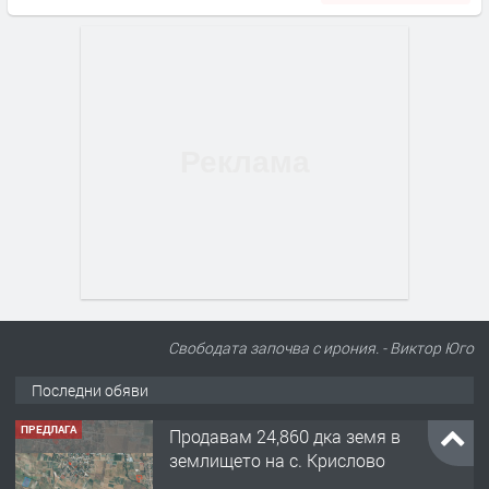
Свободата започва с ирония. - Виктор Юго
Последни обяви
ПРЕДЛАГА
Продавам 24,860 дка земя в
землището на с. Крислово