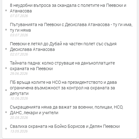
8 неудобни въпроса за скандала с полетите на Пеевски и
Атанасова
07.07.2026
Пътуванията на Пеевски с Десислава Атанасова - ту ги има,
ту ги няма
03.07.2026
Пеевски е летял до Дубай на частен полет със съдия
Десислава Атанасова
02.07.2026
Тайната падна: колко струваше на данъкоплатците
охраната на Пеевски
29.06.2026
ПБ връща колите на НСО на президентството и дава
ограничена възможност за контрол на охраната за
депутати
10.06.2026
Съкращенията няма да важат за военни, полицаи, НСО,
ДАНС, лекари и учители
20.05.2026
Свалиха охраната на Бойко Борисов и Делян Пеевски
13.05.2026