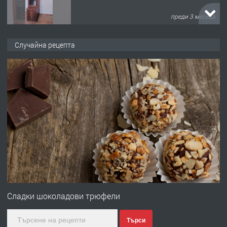
преди 3 месеца
ПРЕДЛАГА
🌟HYUNDAI i10 - 2024 | Само 55 лв./
Случайна рецепта
ден от DL RENT🌟
преди 10 месеца
ПРЕДЛАГА
Професионална броячна машина -
със сертификат от ЕЦБ
преди 1 година
ПРЕДЛАГА
Професионална зеленчукорезачка
за заведения и дома
Сладки шоколадови трюфели
Търси
преди 1 година