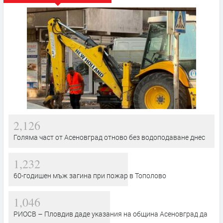
2,126
Голяма част от Асеновград отново без водоподаване днес
1,232
60-годишен мъж загина при пожар в Тополово
1,046
РИОСВ – Пловдив даде указания на община Асеновград да