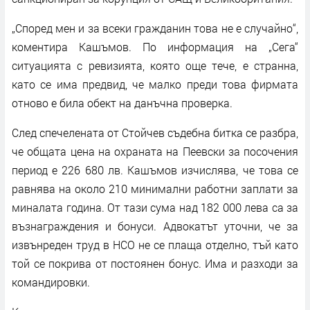
„Според мен и за всеки гражданин това не е случайно“,
коментира Кашъмов. По информация на „Сега“
ситуацията с ревизията, която още тече, е странна,
като се има предвид, че малко преди това фирмата
отново е била обект на данъчна проверка.
След спечелената от Стойчев съдебна битка се разбра,
че общата цена на охраната на Пеевски за посочения
период е 226 680 лв. Кашъмов изчислява, че това се
равнява на около 210 минимални работни заплати за
миналата година. От тази сума над 182 000 лева са за
възнаграждения и бонуси. Адвокатът уточни, че за
извънреден труд в НСО не се плаща отделно, тъй като
той се покрива от постоянен бонус. Има и разходи за
командировки.