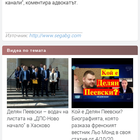
канали“, коментира адвокатът.
Източник:
http://www.segabg.com
Видеа по темата
Делян Пеевски – водач на
Кой е Делян Пеевски?
листата на „ДПС-Ново
Биографията, която
начало“ в Хасково
разказа френският
вестник Льо Монд в своя
статия от 4/10/20