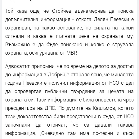
Той каза още, че Стойчев възнамерява да поиска
допълнителна информация - откога Делян Пеевски е
охраняван, на какво основание, по силата на какви
сигнали и каква е пълната цена на охраната му.
Възможно е да бъде поискано и колко е струвала
охраната, осигурявана от МВР.
Адвокатът припомни, че по време на делото за достъп
до информация в Добрич е станало ясно, че миналата
година Пеевски е получил информация от НСО с цел
да опровергае публични твърдения за цената на
охраната си. Тази информация е била оповестена чрез
пресцентъра на ДПС. По думите на Кашъмов, когато
тези доказателства били представени в съда, от НСО
започнали да отричат, че са давали такава
информация. „Очевидно там има по-тесни и къси