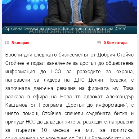
Архивна снимка на адвокат Кашъмов от студиото на „Сега“.
България
0 Коментара
Броени дни след като бизнесменът от Добрич Стойчо
Стойчев е подал заявление за достъп до обществена
информация до НСО за разходите за охрана,
направени за лидера на ДПС Делян Пеевски, е
започнала данъчна ревизия на фирмата му. Това
разказа в ефира на Нова тв адвокат Александър
Кашъмов от Програма „Достъп до информация“, с
чиято помощ Стойчев спечели съдебната битка и
принуди НСО да даде данните за разходите, направени
за първите 10 месеца на м.г. за политика,
санкциониран за корупция от САЩ и Великобритания.