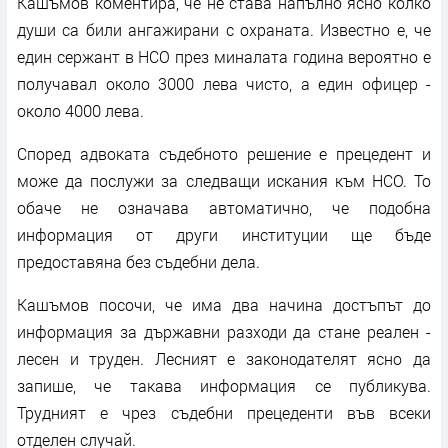
Кашъмов коментира, че не става напълно ясно колко
души са били ангажирани с охраната. Известно е, че
един сержант в НСО през миналата година вероятно е
получавал около 3000 лева чисто, а един офицер -
около 4000 лева.
Според адвоката съдебното решение е прецедент и
може да послужи за следващи искания към НСО. То
обаче не означава автоматично, че подобна
информация от други институции ще бъде
предоставяна без съдебни дела.
Кашъмов посочи, че има два начина достъпът до
информация за държавни разходи да стане реален -
лесен и труден. Лесният е законодателят ясно да
запише, че такава информация се публикува.
Трудният е чрез съдебни прецеденти във всеки
отделен случай.