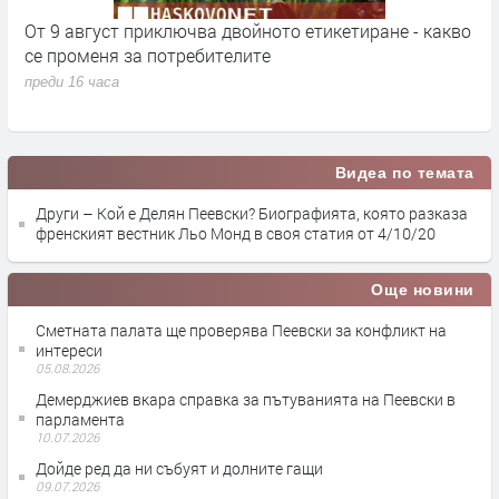
кт
От 9 август приключва двойното етикетиране - какво
М
се променя за потребителите
к
преди 16 часа
п
Видеа по темата
Други – Кой е Делян Пеевски? Биографията, която разказа
френският вестник Льо Монд в своя статия от 4/10/20
Още новини
Сметната палата ще провeрява Пеевски за конфликт на
интереси
05.08.2026
Демерджиев вкара справка за пътуванията на Пеевски в
парламента
10.07.2026
Дойде ред да ни събуят и долните гащи
09.07.2026