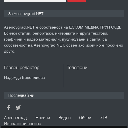
ПРЕДЛАГА
Дава под наем Асеновград
За Asenovgrad.NET
Asenovgrad.NET е собственост на ЕСКОМ МЕДИА ГРУП ООД.
Всички статии, репортажи, интервюта и други текстови,
преди 2 години
графични и видео материали, публикувани в сайта, са
собственост на Asenovgrad.NET, освен ако изрично е посочено
ПРЕДЛАГА
Давам индивидуалани уроци по
друго.
Немски език
Главен редактор
Телефони
преди 2 години
Надежда Виденлиева
ПРЕДЛАГА
ремонт на покриви
Последвай ни
преди 2 години
Асеновград
Новини
Видео
Обяви
еТВ
Изпрати ни новина
ПРЕДЛАГА
Висококачествени Целофанови