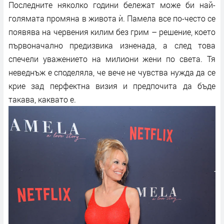
Последните няколко години бележат може би най-
голямата промяна в живота ѝ. Памела все по-често се
появява на червения килим без грим – решение, което
първоначално предизвика изненада, а след това
спечели уважението на милиони жени по света. Тя
неведнъж е споделяла, че вече не чувства нужда да се
крие зад перфектна визия и предпочита да бъде
такава, каквато е.