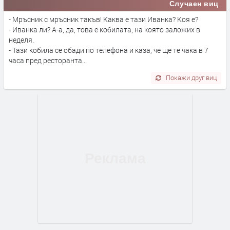
Случаен виц
- Мръсник с мръсник такъв! Каква е тази Иванка? Коя е?
- Иванка ли? А-а, да, това е кобилата, на която заложих в
неделя.
- Тази кобила се обади по телефона и каза, че ще те чака в 7
часа пред ресторанта...
Покажи друг виц