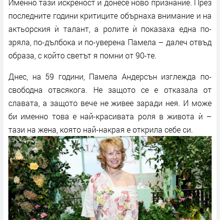
Именно тази искреност ѝ донесе ново признание. През
последните години критиците обърнаха внимание и на
актьорския ѝ талант, а ролите ѝ показаха една по-
зряла, по-дълбока и по-уверена Памела – далеч отвъд
образа, с който светът я помни от 90-те.
Днес, на 59 години, Памела Андерсън изглежда по-
свободна отвсякога. Не защото се е отказала от
славата, а защото вече не живее заради нея. И може
би именно това е най-красивата роля в живота ѝ –
тази на жена, която най-накрая е открила себе си.