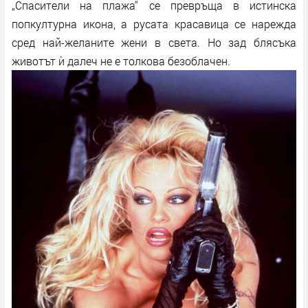
„Спасители на плажа“ се превръща в истинска
попкултурна икона, а русата красавица се нарежда
сред най-желаните жени в света. Но зад блясъка
животът ѝ далеч не е толкова безоблачен.