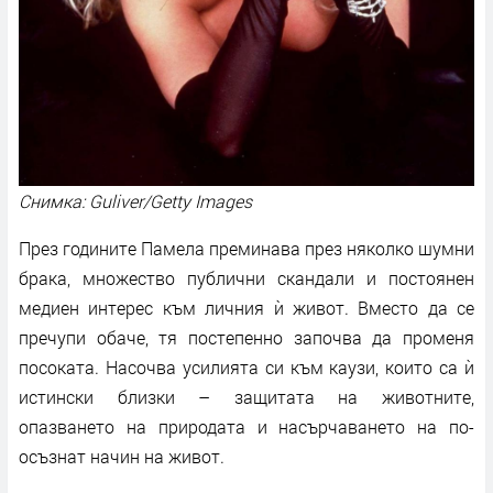
Снимка: Guliver/Getty Images
През годините Памела преминава през няколко шумни
брака, множество публични скандали и постоянен
медиен интерес към личния ѝ живот. Вместо да се
пречупи обаче, тя постепенно започва да променя
посоката. Насочва усилията си към каузи, които са ѝ
истински близки – защитата на животните,
опазването на природата и насърчаването на по-
осъзнат начин на живот.