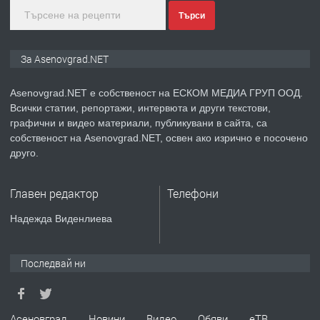
Търси
преди 2 години
ПРЕДЛАГА
Давам индивидуалани уроци по
За Asenovgrad.NET
Немски език
Asenovgrad.NET е собственост на ЕСКОМ МЕДИА ГРУП ООД.
Всички статии, репортажи, интервюта и други текстови,
преди 2 години
графични и видео материали, публикувани в сайта, са
собственост на Asenovgrad.NET, освен ако изрично е посочено
ПРЕДЛАГА
ремонт на покриви
друго.
Главен редактор
Телефони
преди 2 години
Надежда Виденлиева
ПРЕДЛАГА
Висококачествени Целофанови
Пликове - СКОРПИОПЛАСТ
Последвай ни
преди 3 години
Асеновград
Новини
Видео
Обяви
еТВ