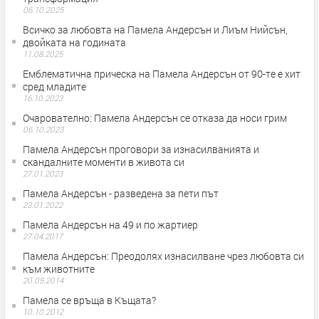
06.10.2025
Всичко за любовта на Памела Андерсън и Лиъм Нийсън,
двойката на годината
11.08.2025
Емблематична прическа на Памела Андерсън от 90-те е хит
сред младите
16.10.2023
Очарователно: Памела Андерсън се отказа да носи грим
06.10.2023
Памела Андерсън проговори за изнасилванията и
скандалните моменти в живота си
27.01.2023
Памела Андерсън - разведена за пети път
23.01.2022
Памела Андерсън на 49 и по жартиер
27.04.2017
Памела Андерсън: Преодолях изнасилване чрез любовта си
към животните
20.05.2014
Памела се връща в Къщата?
10.10.2012