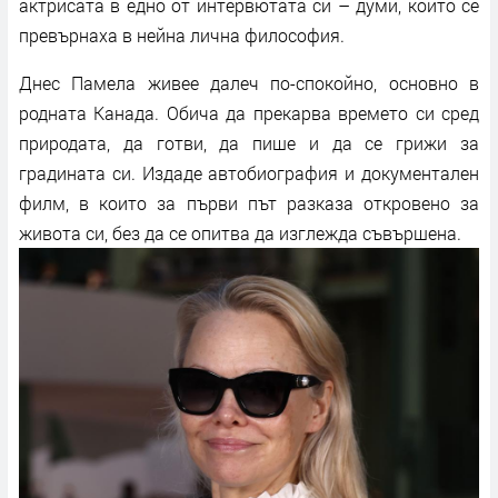
актрисата в едно от интервютата си – думи, които се
превърнаха в нейна лична философия.
Днес Памела живее далеч по-спокойно, основно в
родната Канада. Обича да прекарва времето си сред
природата, да готви, да пише и да се грижи за
градината си. Издаде автобиография и документален
филм, в които за първи път разказа откровено за
живота си, без да се опитва да изглежда съвършена.