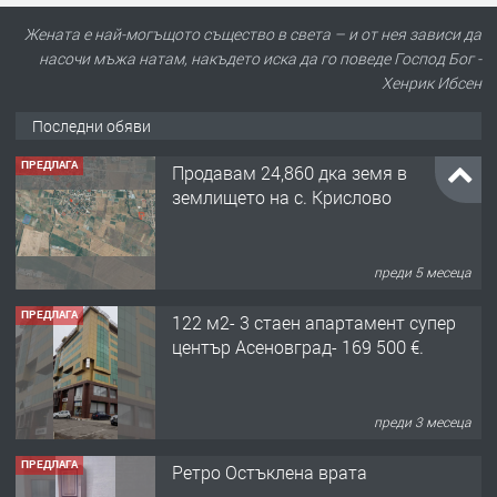
Жената е най-могъщото същество в света – и от нея зависи да
насочи мъжа натам, накъдето иска да го поведе Господ Бог -
Хенрик Ибсен
Последни обяви
ПРЕДЛАГА
122 м2- 3 стаен апартамент супер
център Асеновград- 169 500 €.
преди 3 месеца
ПРЕДЛАГА
Ретро Остъклена врата
преди 3 месеца
ПРЕДЛАГА
🌟HYUNDAI i10 - 2024 | Само 55 лв./
ден от DL RENT🌟