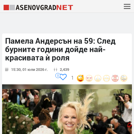
Памела Андерсън на 59: След
бурните години дойде най-
красивата ѝ роля
15:30, 01 юли 2026 г.
2,439
0
1