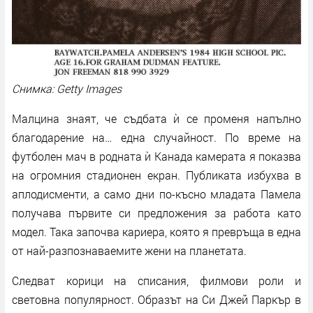
Снимка: Getty Images
Малцина знаят, че съдбата ѝ се променя напълно
благодарение на… една случайност. По време на
футболен мач в родната ѝ Канада камерата я показва
на огромния стадионен екран. Публиката избухва в
аплодисменти, а само дни по-късно младата Памела
получава първите си предложения за работа като
модел. Така започва кариера, която я превръща в една
от най-разпознаваемите жени на планетата.
Следват корици на списания, филмови роли и
световна популярност. Образът на Си Джей Паркър в