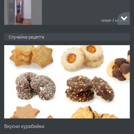
преди 10 месеца
ПРЕДЛАГА
Професионална броячна машина -
Случайна рецепта
със сертификат от ЕЦБ
преди 1 година
ПРЕДЛАГА
Професионална зеленчукорезачка
за заведения и дома
преди 1 година
ПРЕДЛАГА
Дава под наем Асеновград
Вкусни курабийки