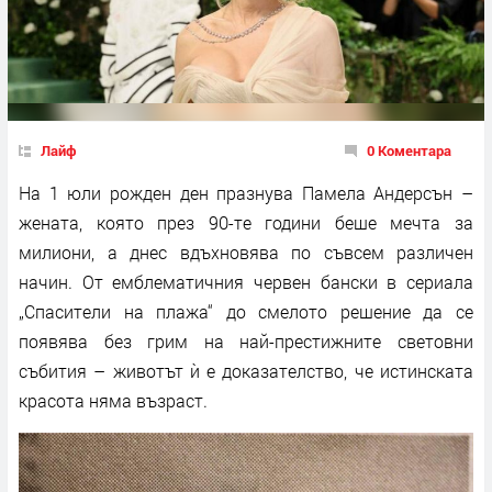
Лайф
0 Коментара
На 1 юли рожден ден празнува Памела Андерсън –
жената, която през 90-те години беше мечта за
милиони, а днес вдъхновява по съвсем различен
начин. От емблематичния червен бански в сериала
„Спасители на плажа“ до смелото решение да се
появява без грим на най-престижните световни
събития – животът ѝ е доказателство, че истинската
красота няма възраст.