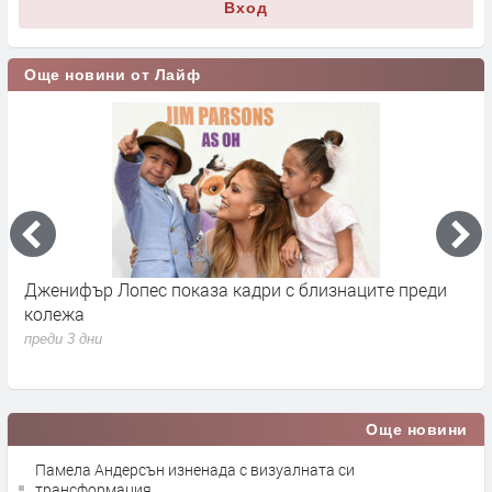
Вход
Още новини от Лайф
Сватбата на Кристиано Роналдо и Джорджина
Д
Родригес и какво знаем дотук, освен че ще е другата
Р
седмица
п
преди 3 дни
Още новини
Памела Андерсън изненада с визуалната си
трансформация