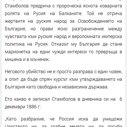
Стамболов предрича с пророческа яснота коварната
ролята на Русия на Балканите. Той не отрича
жертвите на руския народ за Освобождението на
България, но прави ясно разграничение между
чувствата към руския народ и вероломната имперска
политика на Русия. Отказът му България да стане
марионетка на едни чужди интереси го превръща в
мишена и в мъченик.
Неговото убийство не е просто разправа с един човек,
а опит да бъде спрян курсът към утвърждаването на
България като свободна и независима държава.
Ето какво е записал Стамболов в дневника си на 6
декември 1886 г:
„Като разбрахме, че Россия иска да унищожи
Царството ни, да грабне земята ни, да погуби