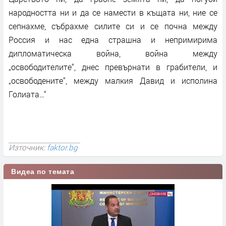
народността ни и да се намести в къщата ни, ние се
сепнахме, събрахме силите си и се почна между
Россия и нас една страшна и непримирима
дипломатическа война, война между
„освободителите“, днес превърнати в грабители, и
„освободените“, между малкия Давид и исполина
Голиата…“
Източник:
faktor.bg
Видеа по темата