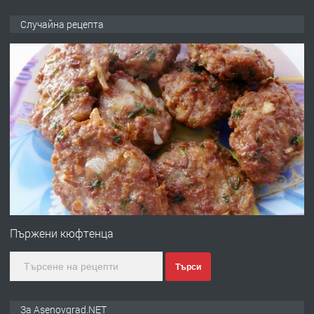
ПРЕДЛАГА
🌟HYUNDAI i10 - 2024 | Само 55 лв./
Случайна рецепта
ден от DL RENT🌟
преди 10 месеца
ПРЕДЛАГА
Професионална броячна машина -
със сертификат от ЕЦБ
преди 1 година
ПРЕДЛАГА
Професионална зеленчукорезачка
за заведения и дома
Пържени кюфтенца
Търси
преди 1 година
ПРЕДЛАГА
Дава под наем Асеновград
За Asenovgrad.NET