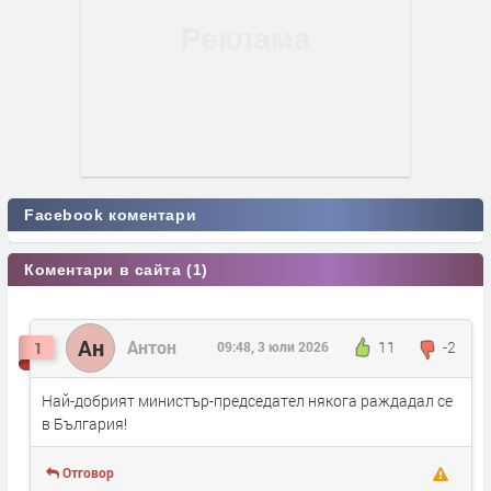
Facebook коментари
Коментари в сайта (1)
Ан
Антон
11
-2
1
09:48, 3 юли 2026
Най-добрият министър-председател някога раждадал се
в България!
Отговор