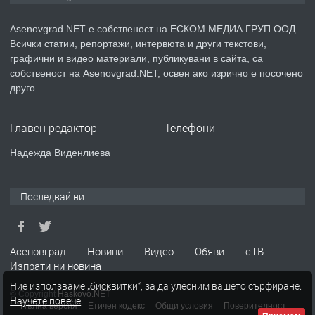
Asenovgrad.NET е собственост на ЕСКОМ МЕДИА ГРУП ООД.
Всички статии, репортажи, интервюта и други текстови,
преди 2 години
графични и видео материали, публикувани в сайта, са
собственост на Asenovgrad.NET, освен ако изрично е посочено
ПРЕДЛАГА
Давам индивидуалани уроци по
друго.
Немски език
Главен редактор
Телефони
преди 2 години
Надежда Виденлиева
ПРЕДЛАГА
ремонт на покриви
Последвай ни
преди 2 години
Асеновград
Новини
Видео
Обяви
еТВ
Изпрати ни новина
ПРЕДЛАГА
Висококачествени Целофанови
Ние използваме „бисквитки“, за да улесним вашето сърфиране.
Пликове - СКОРПИОПЛАСТ
© Copyright
Haskovo.NET
Научете повече
.
Пълна версия
Етичен кодекс
Общи условия
Поверителност