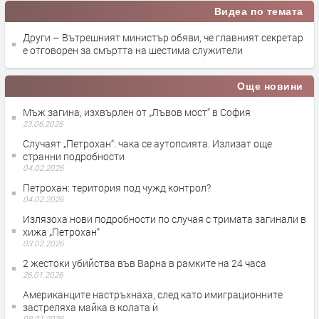
Видеа по темата
Други – Вътрешният министър обяви, че главният секретар
е отговорен за смъртта на шестима служители
Още новини
Мъж загина, изхвърлен от „Лъвов мост“ в София
23.06.2026
Случаят „Петрохан“: чака се аутопсията. Излизат още
странни подробности
04.02.2026
Петрохан: територия под чужд контрол?
04.02.2026
Излязоха нови подробности по случая с тримата загинали в
хижа „Петрохан“
03.02.2026
2 жестоки убийства във Варна в рамките на 24 часа
26.01.2026
Американците настръхнаха, след като имиграционните
застреляха майка в колата ѝ
08.01.2026