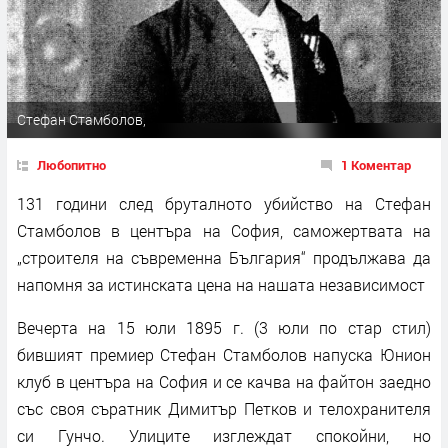
Стефан Стамболов,
Любопитно
1 Коментар
131 години след бруталното убийство на Стефан
Стамболов в центъра на София, саможертвата на
„строителя на съвременна България“ продължава да
напомня за истинската цена на нашата независимост
Вечерта на 15 юли 1895 г. (3 юли по стар стил)
бившият премиер Стефан Стамболов напуска Юнион
клуб в центъра на София и се качва на файтон заедно
със своя съратник Димитър Петков и телохранителя
си Гунчо. Улиците изглеждат спокойни, но