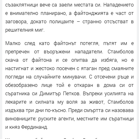
съзаклятници вече са заели местата си. Нападението
е внимателно планирано, а файтонджията е част от
заговора, докато полицаите – странно отсъстват в
решителния миг.
Малко след като файтонът потегля, пътят им е
препречен от въоръжени нападатели. Стамболов
скача от файтона и се опитва да избяга, но е
настигнат и жестоко посечен с ятаган пред смаяните
погледи на случайните минувачи. С отсечени ръце и
обезобразено лице той е откаран в дома си от
съратника си Димитър Петков. Въпреки усилията на
лекарите и силната му воля за живот, Стамболов
издъхва три дни по-късно. Преди смъртта си назовава
виновниците: руските агенти, местните им съратници
и княз Фердинанд.