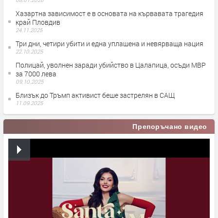
Хазартна зависимост е в основата на кървавата трагедия
край Пловдив
24.11.2025
Три дни, четири убити и една уплашена и невярваща нация
22.10.2025
Полицай, уволнен заради убийство в Цалапица, осъди МВР
за 7000 лева
09.10.2025
Близък до Тръмп активист беше застрелян в САЩ
11.09.2025
Препоръчано видео