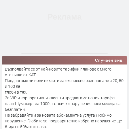
Случаен виц
Възполвайте се от най-новите тарифни планове с много
отстъпки от КАТ!
Предлагаме ви новите карти за експресно разплащане с 20, 50
и 100 лв.
глоби в тях.
За VIP и корпоративни клиенти предлагаме новия тарифен
план Шумахер - за 1000 лв. всички нарушения през месеца са
безплатни.
Не забравяйте и за новата абонаментна услуга Любимо
нарушение. Глобите за предварително избрано нарушение ще
бъдат с 50% отстъпка.