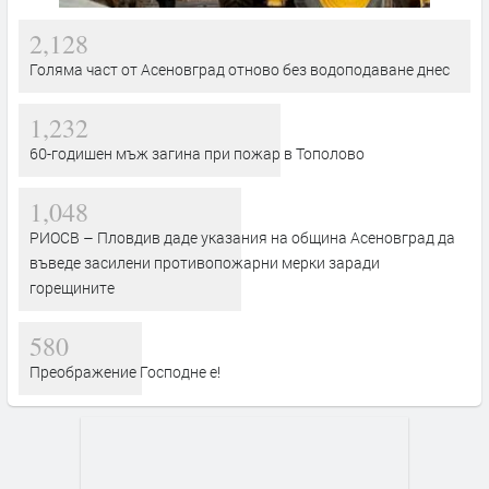
2,128
Голяма част от Асеновград отново без водоподаване днес
1,232
60-годишен мъж загина при пожар в Тополово
1,048
РИОСВ – Пловдив даде указания на община Асеновград да
въведе засилени противопожарни мерки заради
горещините
580
Преображение Господне е!