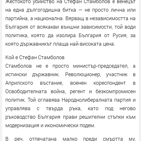
Жестокото убийство на Стефан Стамболов е венецът
на една дългогодишна битка — не просто лична или
партийна, а национална. Вярващ в независимостта на
България от всякакви външни зависимости, той води
политика, която да изолира България от Русия, за
която държавникът плаща най-високата цена.
Кой е Стефан Стамболов
Стамболов не е просто министър-председател, а
истински държавник. Революционер, участник в
Априлското въстание, военен кореспондент в
Освободителната война, регент и безкомпромисен
политик. Той оглавява Народнолибералната партия и
управлява с твърда ръка, като под негово
ръководство България прави решителни стъпки към
модернизация и икономически подем.
В реч, отпечатана малко преди смъртта му,