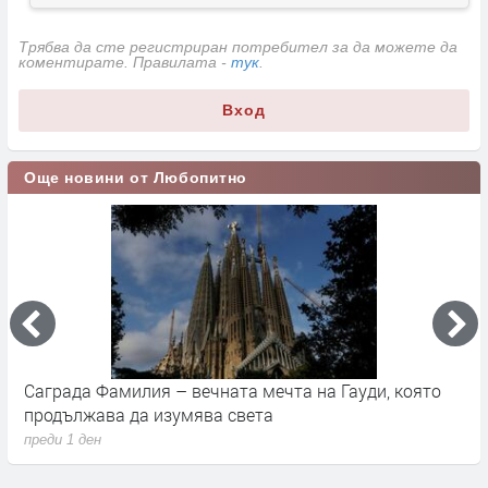
Трябва да сте регистриран потребител за да можете да
коментирате. Правилата -
тук
.
Вход
Още новини от Любопитно
Саграда Фамилия – вечната мечта на Гауди, която
К
продължава да изумява света
п
преди 1 ден
п