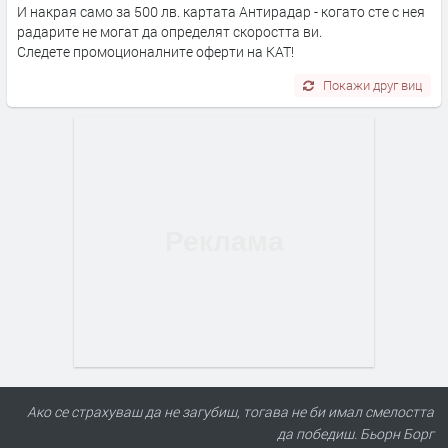
И накрая само за 500 лв. картата Антирадар - когато сте с нея
радарите не могат да определят скоростта ви.
Следете промоционалните оферти на КАТ!
Покажи друг виц
Ако се страхуваш да не загубиш, тогава не би имал смелостта
да победиш. Бьорн Борг