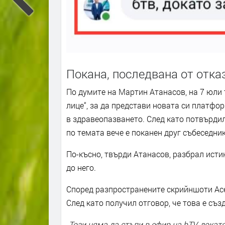
Покана, последвана от отка
По думите на Мартин Атанасов, на 7 юли 
лице“, за да представи новата си платфо
в здравеопазването. След като потвърдил 
по темата вече е поканен друг събеседник
По-късно, твърди Атанасов, разбрал исти
до него.
Според разпространените скрийншоти Ас
След като получил отговор, че това е съз
„Този няма да стъпи в ефир на bTV, докато