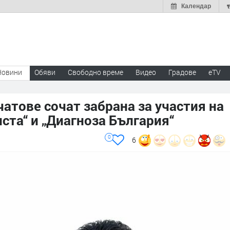
Календар
Новини
Обяви
Свободно време
Видео
Градове
eTV
чатове сочат забрана за участия на
ста“ и „Диагноза България“
0
6