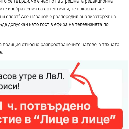
йто се твърди, че е част от вътрешната редакционна
те изображения са автентични, те показват, че
 и спорт“ Асен Иванов е разпоредил анализаторът на
де допускан като гост в ефира на телевизията по
а позиция относно разпространените чатове, а тяхната
а.