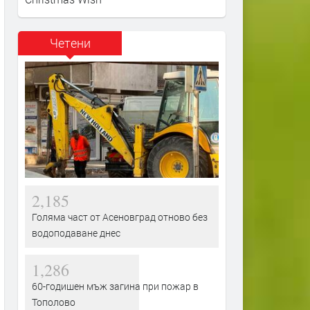
Четени
2,185
Голяма част от Асеновград отново без
водоподаване днес
1,286
60-годишен мъж загина при пожар в
Тополово