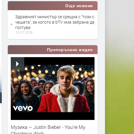
Още новини
Здравният министър се срещна с ''този с
чашата'', за когото в bTV има забрана да
гостува
10.07.2026
Препоръчано видео
Музика – Justin Bieber - You're My
Christmas Wish