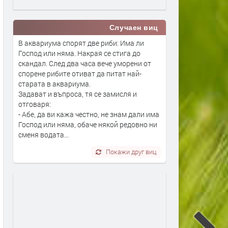
Случаен виц
В аквариума спорят две риби: Има ли
Господ или няма. Накрая се стига до
скандал. След два часа вече уморени от
спорене рибите отиват да питат най-
старата в аквариума.
Задават и въпроса, тя се замисля и
отговаря:
- Абе, да ви кажа честно, не знам дали има
Господ или няма, обаче някой редовно ни
сменя водата...
Покажи друг виц