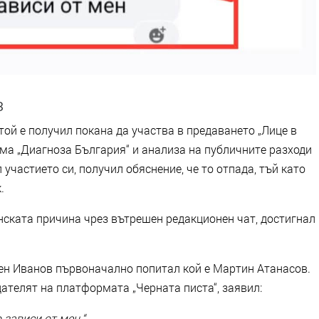
з
той е получил покана да участва в предаването „Лице в
рма „Диагноза България“ и анализа на публичните разходи
участието си, получил обяснение, че то отпада, тъй като
.
нската причина чрез вътрешен редакционен чат, достигнал
ен Иванов първоначално попитал кой е Мартин Атанасов.
дателят на платформата „Черната писта“, заявил:
 зависи от мен.“