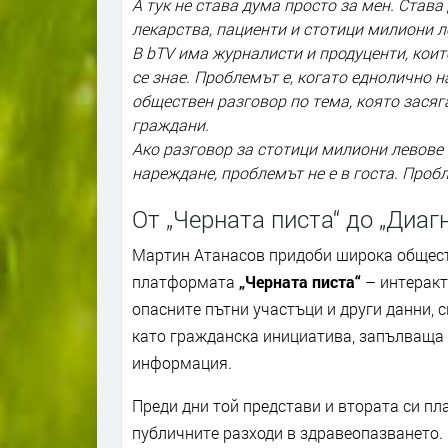
А тук не става дума просто за мен. Става
лекарства, пациенти и стотици милиони л
В bTV има журналисти и продуценти, коит
се знае. Проблемът е, когато еднолично 
обществен разговор по тема, която засяг
граждани.
Ако разговор за стотици милиони левове
нареждане, проблемът не е в госта. Проб
От „Черната писта“ до „Диаг
Мартин Атанасов придоби широка обществ
платформата
„Черната писта“
– интеракт
опасните пътни участъци и други данни, 
като гражданска инициатива, запълваща
информация.
Преди дни той представи и втората си п
публичните разходи в здравеопазването.