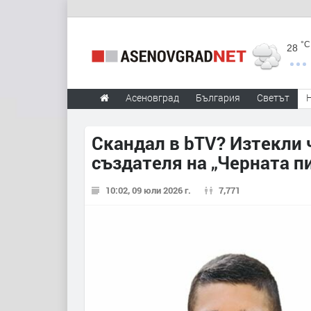
°C
28
Асеновград
България
Светът
Скандал в bTV? Изтекли 
създателя на „Черната пи
10:02, 09 юли 2026 г.
7,771