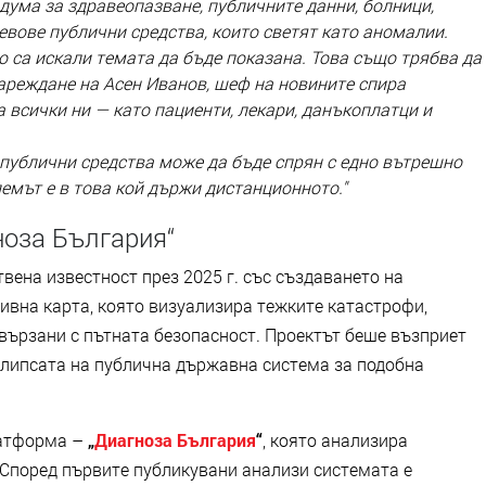
 дума за здравеопазване, публичните данни, болници,
евове публични средства, които светят като аномалии.
о са искали темата да бъде показана. Това също трябва да
нареждане на Асен Иванов, шеф на новините спира
а всички ни — като пациенти, лекари, данъкоплатци и
 публични средства може да бъде спрян с едно вътрешно
лемът е в това кой държи дистанционното."
ноза България“
ена известност през 2025 г. със създаването на
ивна карта, която визуализира тежките катастрофи,
свързани с пътната безопасност. Проектът беше възприет
 липсата на публична държавна система за подобна
латформа –
„
Диагноза България
“
, която анализира
 Според първите публикувани анализи системата е