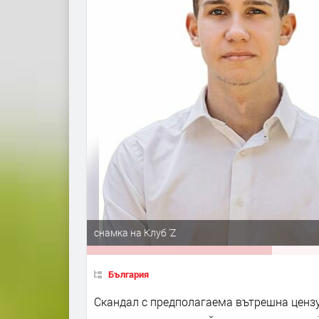
снамка на Клуб 'Z
България
Скандал с предполагаема вътрешна цензу