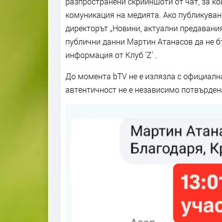
разпространени скрийншоти от чат, за ко
комуникация на медията. Ако публикувани
директорът „Новини, актуални предавания
публични данни Мартин Атанасов да не бъ
информация от Клуб 'Z' .
До момента bTV не е излязла с официалн
автентичност не е независимо потвърден