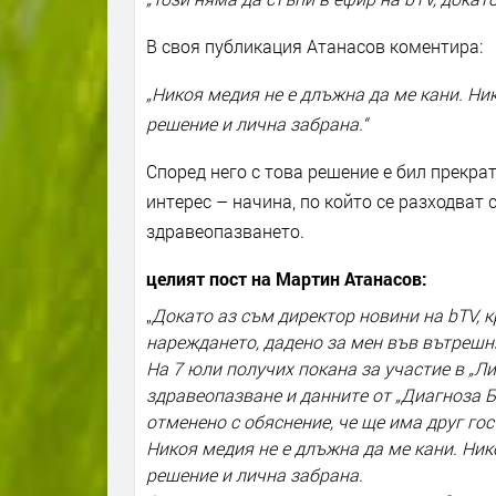
В своя публикация Атанасов коментира:
„Никоя медия не е длъжна да ме кани. Н
решение и лична забрана.“
Според него с това решение е бил прекра
интерес – начина, по който се разходват
здравеопазването.
целият пост на Мартин Атанасов:
„
Докато аз съм директор новини на bTV, к
нареждането, дадено за мен във вътрешни
На 7 юли получих покана за участие в „Ли
здравеопазване и данните от „Диагноза Б
отменено с обяснение, че ще има друг гос
Никоя медия не е длъжна да ме кани. Ни
решение и лична забрана.