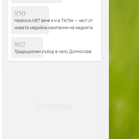
950
Haskovo.NET вече е и в TikTok – част от
новата медийна кампания на медията
802
Традиционен събор в село Долнослав