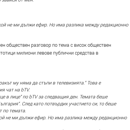
икой не ми дължи ефир. Но има разлика между редакционно
тен обществен разговор по тема с висок обществен
 стотици милиони левове публични средства в
ракът му няма да стъпи в телевизията.“ Това е
я чат на bTV.
це в лице“ по bTV за следващия ден. Темата беше
ългария“. След като потвърдих участието си, то беше
т по темата.
кой не ми дължи ефир. Но има разлика между редакционно