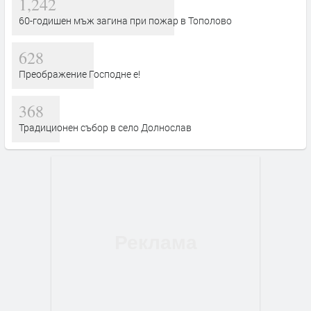
1,242
60-годишен мъж загина при пожар в Тополово
628
Преображение Господне е!
368
Традиционен събор в село Долнослав