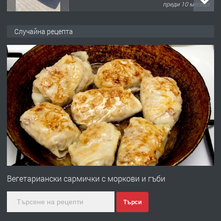
преди 10 месеца
ПРЕДЛАГА
Професионална броячна машина -
Случайна рецепта
със сертификат от ЕЦБ
преди 1 година
ПРЕДЛАГА
Професионална зеленчукорезачка
за заведения и дома
преди 1 година
ПРЕДЛАГА
Дава под наем Асеновград
Вегетариански сармички с моркови и гъби
Търси
преди 2 години