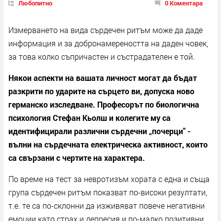
Любопитно
0 Коментара
Измерването на вида сърдечен ритъм може да даде
информация и за добронамереността на даден човек,
за това колко съпричастен и състрадателен е той.
Някои аспекти на вашата личност могат да бъдат
разкрити по ударите на сърцето ви, допуска ново
германско изследване. Професорът по биологична
психология Стефан Кьолш и колегите му са
идентифицирали различни сърдечни „почерци" -
вълни на сърдечната електрическа активност, които
са свързани с чертите на характера.
По време на тест за невротизъм хората с една и съща
група сърдечен ритъм показват по-високи резултати,
т.е. те са по-склонни да изживяват повече негативни
емоции като страх и депресия и по-малко позитивни