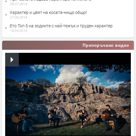
05.07.2014
Характер и цвят на косата-нищо общо!
27.06.2014
Ето Топ 5 на зодиите с най-тежък и труден характер
19.04.2014
Препоръчано видео