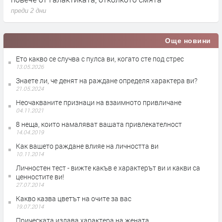
преди 2 дни
п
Още новини
Ето какво се случва с пулса ви, когато сте под стрес
13.05.2026
Знаете ли, че денят на раждане определя характера ви?
21.05.2024
Неочакваните признаци на взаимното привличане
04.11.2021
8 неща, които намаляват вашата привлекателност
14.04.2019
Как вашето раждане влияе на личността ви
10.11.2014
Личностен тест - вижте какъв е характерът ви и какви са
ценностите ви!
27.07.2014
Какво казва цветът на очите за вас
19.07.2014
Прическата издава характера на жената