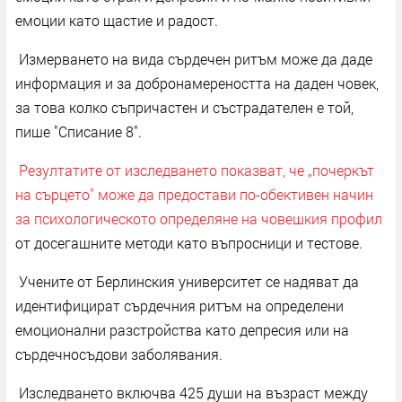
емоции като щастие и радост.
Измерването на вида сърдечен ритъм може да даде
информация и за добронамереността на даден човек,
за това колко съпричастен и състрадателен е той,
пише "Списание 8".
Резултатите от изследването показват, че „почеркът
на сърцето" може да предостави по-обективен начин
за психологическото определяне на човешкия профил
от досегашните методи като въпросници и тестове.
Учените от Берлинския университет се надяват да
идентифицират сърдечния ритъм на определени
емоционални разстройства като депресия или на
сърдечносъдови заболявания.
Изследването включва 425 души на възраст между