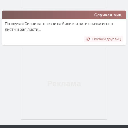
Случаен виц
По случай Сирни заговезни са били изтрити всички игнор
листи и ban листи...
Покажи друг виц