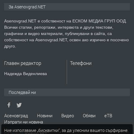
ПРЕДЛАГА
Давам индивидуалани уроци по
За Asenovgrad.NET
Немски език
Asenovgrad.NET е собственост на ЕСКОМ МЕДИА ГРУП ООД.
Всички статии, репортажи, интервюта и други текстови,
преди 2 години
графични и видео материали, публикувани в сайта, са
собственост на Asenovgrad.NET, освен ако изрично е посочено
ПРЕДЛАГА
ремонт на покриви
друго.
Главен редактор
Телефони
преди 2 години
Надежда Виденлиева
ПРЕДЛАГА
Висококачествени Целофанови
Пликове - СКОРПИОПЛАСТ
Последвай ни
преди 3 години
Асеновград
Новини
Видео
Обяви
еТВ
Изпрати ни новина
ПРЕДЛАГА
Кутии с подаръци
Ние използваме „бисквитки“, за да улесним вашето сърфиране.
© Copyright
Haskovo.NET