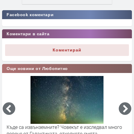
Facebook коментари
Коментари в сайта
Коментирай
Още новини от Любопитно
Къде са извънземните? Човекът е изследвал много
К
повече от Галактиката, отколкото смята
р