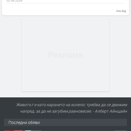
02.08.2026
ivo.bg
Животът е като карането на колело: трябва да се движим
напред, за да не загубим равновесие. - Алберт Айнщайн
Последни обяви