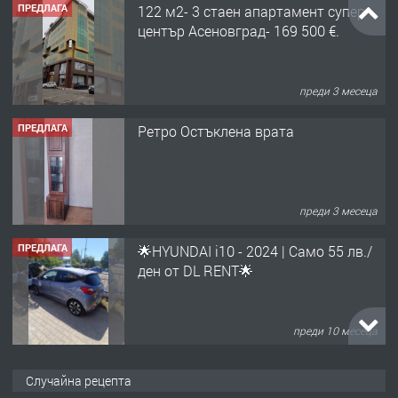
ПРЕДЛАГА
Ретро Остъклена врата
преди 3 месеца
ПРЕДЛАГА
🌟HYUNDAI i10 - 2024 | Само 55 лв./
ден от DL RENT🌟
преди 10 месеца
ПРЕДЛАГА
Професионална броячна машина -
със сертификат от ЕЦБ
преди 1 година
ПРЕДЛАГА
Професионална зеленчукорезачка
Случайна рецепта
за заведения и дома