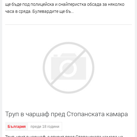
ще бъде под полицейска и снайперистка обсада за няколко
часа в сряда. Булевардите ще бъ...
Труп в чаршаф пред Стопанската камара
България
преди 18 години
Труп, увит в чаршаф, е открит пред Стопанската камара на