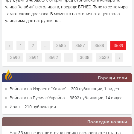
улица "Алабин" в столицата, предаде БГНЕС. Тялото се намира
там от около два часа. В момента на столичната централа
улица има две патрулни по...
«
1
2
...
3586
3587
3588
3589
3590
3591
3592
...
3638
3639
»
Горещи теми
Войната на Израел с "Хамас"
– 309 публикации, 1 видео
Войната на Русия с Украйна
– 3892 публикации, 14 видеа
Иран
– 210 публикации
Последни новини
Над 33 млн. евро ще струва новият околовръстен път на