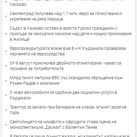
Хасково
Свиленград получава над 1,1 млн. евро за почистване и
укрепване на река Марица
Съдът в Хасково остави в ареста турски гражданин с
присъда за сексуално насилие над дете и нощно проникване
в жилище
Европрокуратурата влезе във В и К Кърджали,проверява
харченето на евросредства
От 9 август приключва двойното етикетиране - какво се
променя за потребителите
Млад пилот напуска ВВС със скандално обръщение към
Румен Радев и компания
С нови автомобили се сдобиха две социални услуги в
Кърджали
Трактор се запали при балиране на слама, огънят засегна
гора
Светилището на нимфите и Афродита става сцена на
моноспектакъла „Даскал“ с Валентин Танев.
В Европа се диша по-чист въздух, но климатът изпраща все