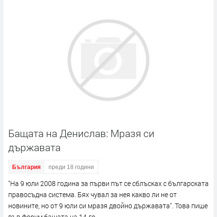
Бащата на Денислав: Мразя си
държавата
България
преди 18 години
"На 9 юли 2008 година за първи път се сблъсках с българската
правосъдна система. Бях чувал за нея какво ли не от
новините, но от 9 юли си мразя двойно държавата". Това пише
във форум бащата на 14-го...