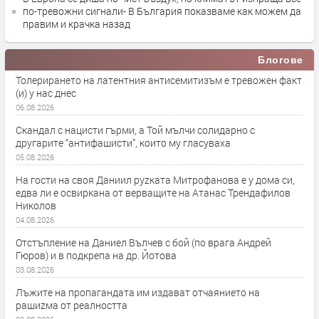
по-тревожни сигнали- В България показваме как можем да
правим и крачка назад
Блогове
Толерирането на латентния антисемитизъм е тревожен факт
(и) у нас днес
06.08.2026
Скандал с нацисти гърми, а Той мълчи солидарно с
другарите “антифашисти”, които му гласуваха
05.08.2026
На гости на своя Даниил руzката Митрофанова е у дома си,
едва ли е освиркана от верващите на Атанас Трендафилов
Николов
04.08.2026
Отстъпление на Даниел Вълчев с бой (по врага Андрей
Гюров) и в подкрепа на др. Йотова
03.08.2026
Лъжите на пропагандата им издават отчаянието на
рашиzма от реалността