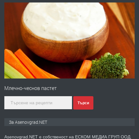
преди 1 година
ПРЕДЛАГА
Дава под наем Асеновград
преди 2 години
ПРЕДЛАГА
Давам индивидуалани уроци по
Немски език
Млечно-чеснов пастет
преди 2 години
Търси
ПРЕДЛАГА
ремонт на покриви
За Asenovgrad.NET
Asenovgrad.NET е собственост на ЕСКОМ МЕДИА ГРУП ООД.