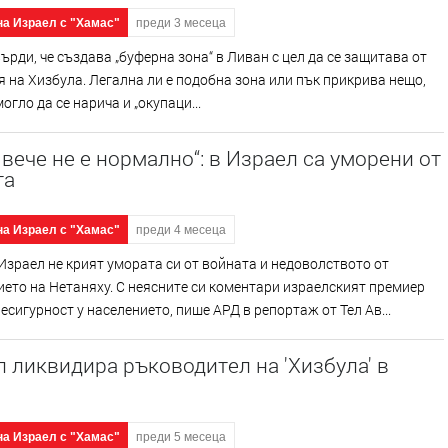
на Израел с "Хамас"
преди 3 месеца
ърди, че създава „буферна зона“ в Ливан с цел да се защитава от
 на Хизбула. Легална ли е подобна зона или пък прикрива нещо,
огло да се нарича и „окупаци...
вече не е нормално“: в Израел са уморени от
та
на Израел с "Хамас"
преди 4 месеца
Израел не крият умората си от войната и недоволството от
ето на Нетаняху. С неясните си коментари израелският премиер
есигурност у населението, пише АРД в репортаж от Тел Ав...
 ликвидира ръководител на 'Хизбула' в
на Израел с "Хамас"
преди 5 месеца