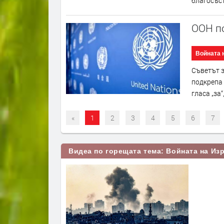
благосъст
ООН по
Войната 
Съветът з
подкрепа 
гласа „за
«
1
2
3
4
5
6
7
Видеа по горещата тема: Войната на Изр