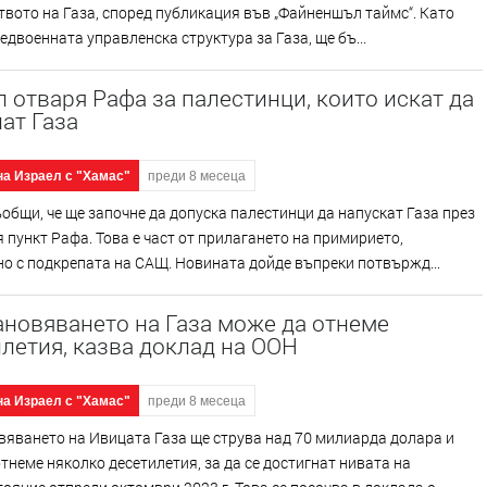
вото на Газа, според публикация във „Файненшъл таймс“. Като
ледвоенната управленска структура за Газа, ще бъ...
 отваря Рафа за палестинци, които искат да
ат Газа
на Израел с "Хамас"
преди 8 месеца
общи, че ще започне да допуска палестинци да напускат Газа през
 пункт Рафа. Това е част от прилагането на примирието,
о с подкрепата на САЩ. Новината дойде въпреки потвържд...
новяването на Газа може да отнеме
летия, казва доклад на ООН
на Израел с "Хамас"
преди 8 месеца
яването на Ивицата Газа ще струва над 70 милиарда долара и
тнеме няколко десетилетия, за да се достигнат нивата на