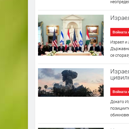
неопредел
Израе
Войната 
Израел и 
Държавни
се спораз
Израел
цивил
Войната 
Докато Из
позициите
обикновен