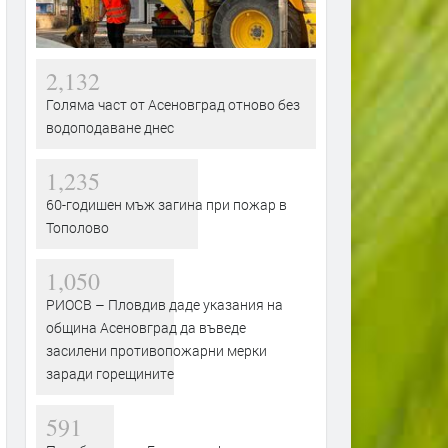
2,132
Голяма част от Асеновград отново без
водоподаване днес
1,235
60-годишен мъж загина при пожар в
Тополово
1,050
РИОСВ – Пловдив даде указания на
община Асеновград да въведе
засилени противопожарни мерки
заради горещините
591