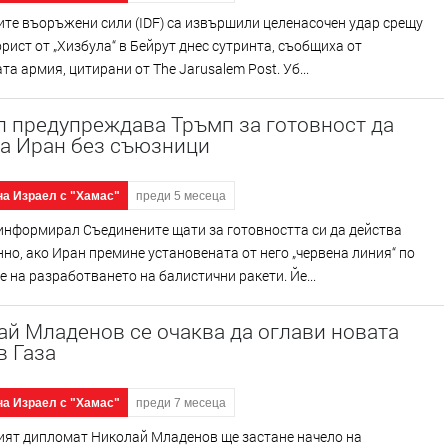
те въоръжени сили (IDF) са извършили целенасочен удар срещу
рист от „Хизбула“ в Бейрут днес сутринта, съобщиха от
та армия, цитирани от The Jarusalem Post. Уб...
л предупреждава Тръмп за готовност да
ва Иран без съюзници
на Израел с "Хамас"
преди 5 месеца
информирал Съединените щати за готовността си да действа
но, ако Иран премине установената от него „червена линия“ по
 на разработването на балистични ракети. Йе...
й Младенов се очаква да оглави новата
в Газа
на Израел с "Хамас"
преди 7 месеца
ият дипломат Николай Младенов ще застане начело на