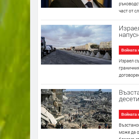
ръководст
част от с
Израел
напусн
Войната 
Израел съ
граничния
договорен
Възста
десети
Войната 
Възстанов
може да о