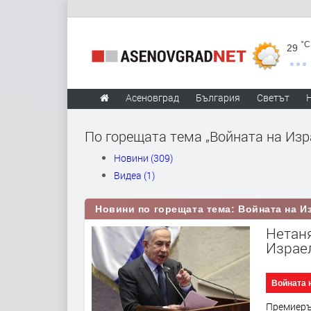
°C
29
Асеновград
България
Светът
По горещата тема „Войната на Изра
Новини (309)
Видеа (1)
Новини по горещата тема: Войната на Из
Нетан
Израел
Войната 
Премиерът