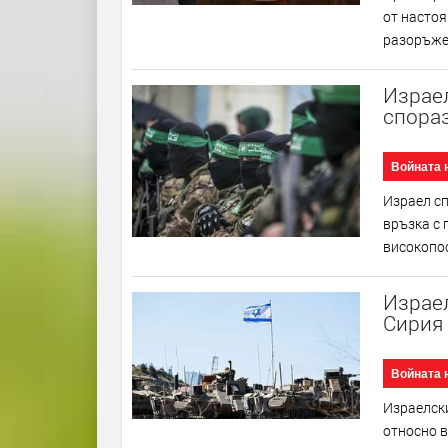
от настоя
разоръжен
Израел
спораз
Войната 
Израел сп
връзка с 
високопос
Израел
Сирия 
Войната 
Израелск
относно в