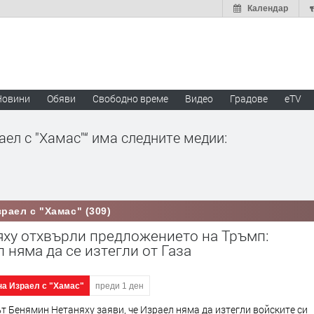
Календар
Новини
Обяви
Свободно време
Видео
Градове
eTV
ел с "Хамас"“ има следните медии:
раел с "Хамас" (309)
яху отхвърли предложението на Тръмп:
 няма да се изтегли от Газа
на Израел с "Хамас"
преди 1 ден
 Бенямин Нетаняху заяви, че Израел няма да изтегли войските си