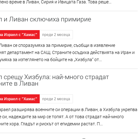
ено време в Ливан, Сирия и Ивицата Газа. Това реше...
л и Ливан сключиха примирие
на Израел с "Хамас"
преди 2 месеца
Ливан се споразумяха за примирие, съобщи в изявление
ят департамент на САЩ. Страните осъдиха действията на Иран и
умяха за изтеглянето на бойците на „Хизбула“ от...
 срещу Хизбула: най-много страдат
ните в Ливан
на Израел с "Хамас"
преди 2 месеца
раел разширява военните си операции в Ливан, а Хизбула укрепва
 си, надеждите за мир се топят. А от това страдат най-много
ите хора. Гладът и рискът от епидемии растат. П...