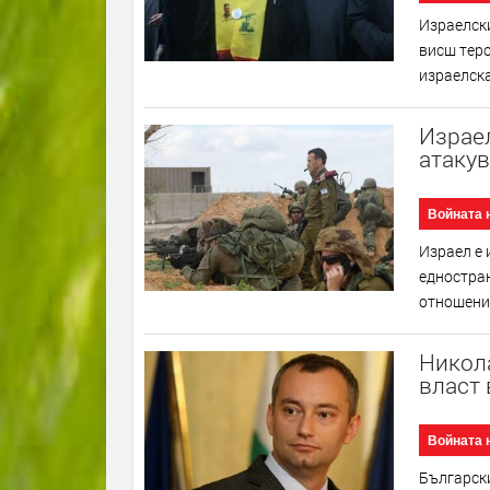
Израелски
висш теро
израелска
Израе
атаку
Войната 
Израел е 
едностран
отношение
Никола
власт 
Войната 
Българск