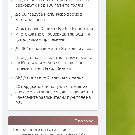
разходът е над 100 пъти по-голям
До 36 градуса и слънчево време в
България днес
Инж.Славчо Славков:В и К в Кърджали
многократно е проверяван за Водния
цикъл,нямам притеснения
До 36° и опасни жеги в Хасково и днес
Поредно посегателство върху паметта
на Кърджали,събориха къщата на
големия поет Давид Овадия
АРДА привлече Станислав Иванов
60 кърджалийци получиха помощ за
своите електроннни здравни досиета в
изнесените разяснителни пунктове на
РЗИ
Блогове
Толерирането на латентния
антисемитизъм е тревожен факт (и) у