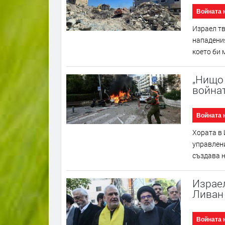
Войната 
Израел тв
нападения
което би м
„Нищо 
война
Войната 
Хората в 
управлени
създава н
Израел
Ливан
Войната 