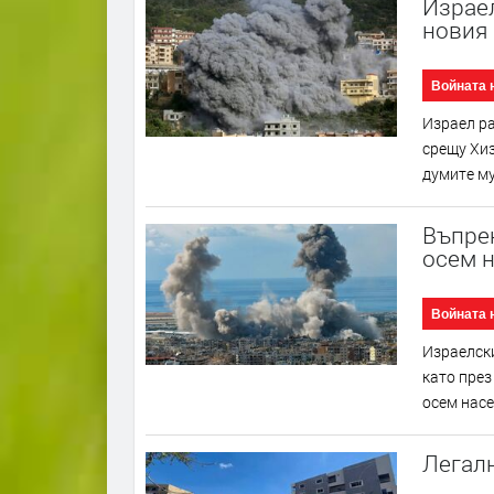
Израел
новия 
Войната 
Израел р
срещу Хиз
думите му
Въпре
осем 
Войната 
Израелски
като през
осем насе
Легалн