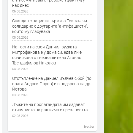
нас днес
06.08.2026
Скандал с нацисти гърми, а Той мълчи
солидарно с другарите “антифашисти”,
които му гласуваха
05.08.2026
На гости на своя Даниил руzката
Митрофанова е у дома си, едва ли е
освиркана от верващите на Атанас
Трендафилов Николов
04.08.2026
Отстъпление на Даниел Вълчев с бой (по
врага Андрей Гюров) и в подкрепа на др.
Йотова
03.08.2026
Лъжите на пропагандата им издават
отчаянието на рашиzма от реалността
02.08.2026
ivo.bg