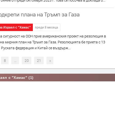
ояние отпреди октомври 2023 г. Това се посочва в доклада о...
дкрепи плана на Тръмп за Газа
на Израел с "Хамас"
преди 8 месеца
а сигурност на ООН прие американския проект на резолюция в
на мирния план на Тръмп за Газа. Резолюцията бе приета с 13
“, Руската федерация и Китай се въздърж...
8
...
20
21
»
аел с "Хамас" (1)