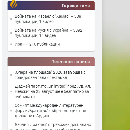
Горещи теми
Войната на Израел с "Хамас"
– 309
публикации, 1 видео
Войната на Русия с Украйна
– 3892
публикации, 14 видеа
Иран
– 210 публикации
Последни новини
„Опера на площада“ 2026 завършва с
грандиозен гала спектакъл
Диджей партито „Unlimited“ пред „Св. Ал.
Невски“ на 23 август ще е безплатно за
публиката
Осмият международен литературен
форум „Братство“ събра творци от пет
държави в Ардино
Язовир „Тракиец“ с тревожен дисбаланс:
водата влиза почти незабележимо, а