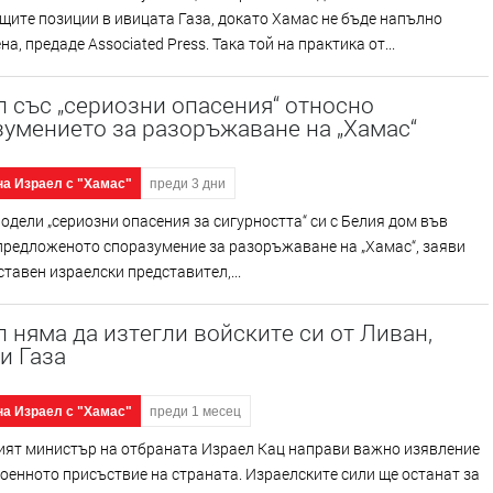
щите позиции в ивицата Газа, докато Хамас не бъде напълно
а, предаде Associated Press. Така той на практика от...
 със „сериозни опасения“ относно
умението за разоръжаване на „Хамас“
на Израел с "Хамас"
преди 3 дни
одели „сериозни опасения за сигурността“ си с Белия дом във
предложеното споразумение за разоръжаване на „Хамас“, заяви
тавен израелски представител,...
 няма да изтегли войските си от Ливан,
и Газа
на Израел с "Хамас"
преди 1 месец
ият министър на отбраната Израел Кац направи важно изявление
оенното присъствие на страната. Израелските сили ще останат за