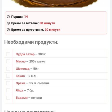
Порции:
14
Време за готвене:
30 минути
Време за приготвяне:
30 минути
Необходими продукти
Пудра захар
– 300 г
Масло
– 250 г меко
Шоколад
– 50 г
Какао
– 2 с.л.
Орехи
– 3 ч.ч. смлени
Яйца
– 7 бр.
Бадеми
– печени
Начин на приготвяне