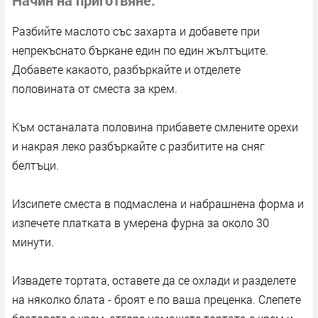
Разбийте маслото със захарта и добавете при
непрекъснато бъркане един по един жълтъците.
Добавете какаото, разбъркайте и отделете
половината от сместа за крем.
Към останалата половина прибавете смлените орехи
и накрая леко разбъркайте с разбитите на сняг
белтъци.
Изсипете сместа в подмаслена и набрашнена форма и
изпечете платката в умерена фурна за около 30
минути.
Извадете тортата, оставете да се охлади и разделете
на няколко блата - броят е по ваша преценка. Слепете