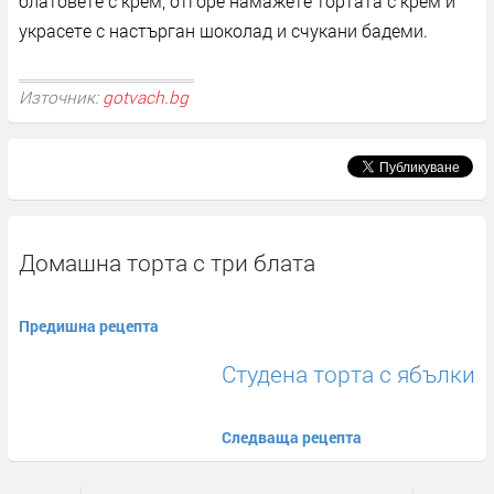
блатовете с крем, отгоре намажете тортата с крем и
украсете с настърган шоколад и счукани бадеми.
Източник:
gotvach.bg
Домашна торта с три блата
Предишна рецепта
Студена торта с ябълки
Следваща рецепта