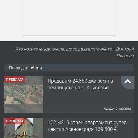
Ако носите чужди очила, ще си развалите очите. - Дмитрий
Писарев
Последни обяви
ПРЕДЛАГА
Продавам 24,860 дка земя в
землището на с. Крислово
преди 5 месеца
ПРЕДЛАГА
122 м2- 3 стаен апартамент супер
център Асеновград- 169 500 €.