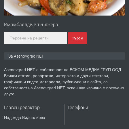
ПРЕДЛАГА
Професионална зеленчукорезачка
за заведения и дома
Имамбаялдъ в тенджера
преди 1 година
Търси
ПРЕДЛАГА
Дава под наем Асеновград
За Asenovgrad.NET
Asenovgrad.NET е собственост на ЕСКОМ МЕДИА ГРУП ООД.
преди 2 години
Всички статии, репортажи, интервюта и други текстови,
графични и видео материали, публикувани в сайта, са
ПРЕДЛАГА
Давам индивидуалани уроци по
собственост на Asenovgrad.NET, освен ако изрично е посочено
Немски език
друго.
Главен редактор
Телефони
преди 2 години
Надежда Виденлиева
ПРЕДЛАГА
ремонт на покриви