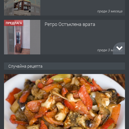
преди 3 месеца
ПРЕДЛАГА
Ретро Остъклена врата
преди 3 месеца
ПРЕДЛАГА
🌟HYUNDAI i10 - 2024 | Само 55 лв./
ден от DL RENT🌟
Случайна рецепта
преди 10 месеца
ПРЕДЛАГА
Професионална броячна машина -
със сертификат от ЕЦБ
преди 1 година