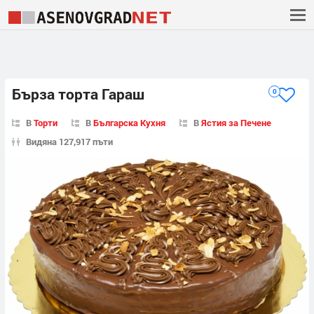
Бърза торта Гараш
0
В
Торти
В
Българска Кухня
В
Ястия за Печене
Видяна 127,917 пъти