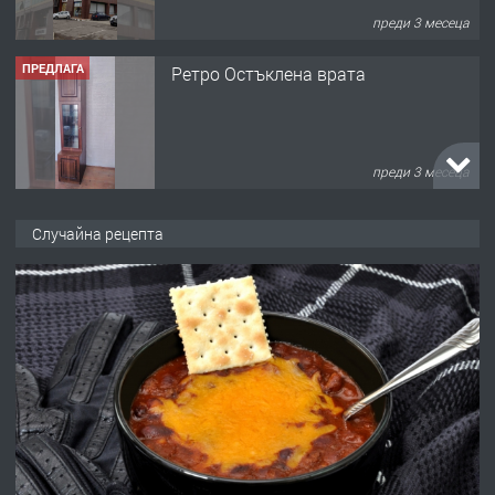
преди 3 месеца
ПРЕДЛАГА
Ретро Остъклена врата
преди 3 месеца
ПРЕДЛАГА
🌟HYUNDAI i10 - 2024 | Само 55 лв./
Случайна рецепта
ден от DL RENT🌟
преди 10 месеца
ПРЕДЛАГА
Професионална броячна машина -
със сертификат от ЕЦБ
преди 1 година