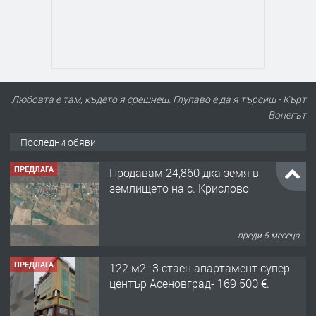
Любовта е там, където я срещнеш. Глупаво е да я търсиш - Кърт
Вонегът
Последни обяви
ПРЕДЛАГА
Продавам 24,860 дка земя в
землището на с. Крислово
преди 5 месеца
ПРЕДЛАГА
122 м2- 3 стаен апартамент супер
център Асеновград- 169 500 €.