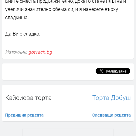
Бийте сместа продължително, докато стане плътна и
увеличи значително обема си, и я нанесете върху
сладкиша.
Да Ви е сладко.
Източник:
gotvach.bg
Кайсиева торта
Торта Добуш
Предишна рецепта
Следваща рецепта