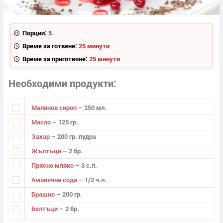
Порции:
5
Време за готвене:
25 минути
Време за приготвяне:
25 минути
Необходими продукти
Малинов сироп
– 250 мл.
Масло
– 125 гр.
Захар
– 200 гр. пудра
Жълтъци
– 2 бр.
Прясно мляко
– 3 с.л.
Амонячна сода
– 1/2 ч.л.
Брашно
– 200 гр.
Белтъци
– 2 бр.