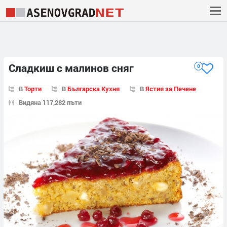
Сладкиш с малинов сняг
0
В
Торти
В
Българска Кухня
В
Ястия за Печене
Видяна 117,282 пъти