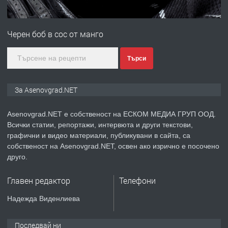
ПРЕДЛАГА
Професионална зеленчукорезачка
за заведения и дома
Черен боб в сос от манго
преди 1 година
Търси
ПРЕДЛАГА
Дава под наем Асеновград
За Asenovgrad.NET
Asenovgrad.NET е собственост на ЕСКОМ МЕДИА ГРУП ООД.
Всички статии, репортажи, интервюта и други текстови,
преди 2 години
графични и видео материали, публикувани в сайта, са
собственост на Asenovgrad.NET, освен ако изрично е посочено
ПРЕДЛАГА
Давам индивидуалани уроци по
друго.
Немски език
Главен редактор
Телефони
преди 2 години
Надежда Виденлиева
ПРЕДЛАГА
ремонт на покриви
Последвай ни