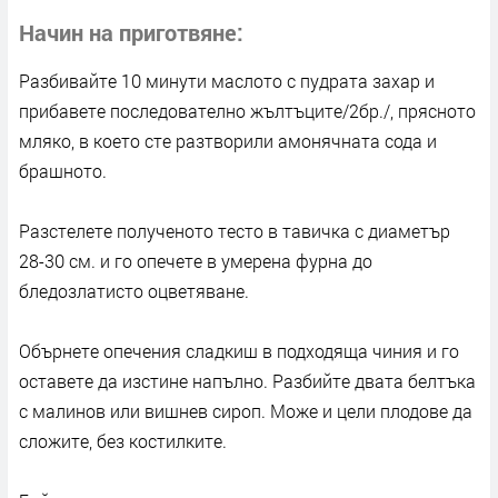
Начин на приготвяне
Разбивайте 10 минути маслото с пудрата захар и
прибавете последователно жълтъците/2бр./, прясното
мляко, в което сте разтворили амонячната сода и
брашното.
Разстелете полученото тесто в тавичка с диаметър
28-30 см. и го опечете в умерена фурна до
бледозлатисто оцветяване.
Обърнете опечения сладкиш в подходяща чиния и го
оставете да изстине напълно. Разбийте двата белтъка
с малинов или вишнев сироп. Може и цели плодове да
сложите, без костилките.