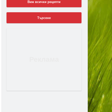
Виж всички рецепти
Търсене