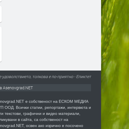
е удоволствието, толкова е по-приятно - Епиктет
а Asenovgrad.NET
novgrad.NET е собственост на ЕСКОМ МЕДИА
П ООД. Всички статии, репортажи, интервюта и
ги текстови, графични и видео материали,
ликувани в сайта, са собственост на
novgrad.NET, освен ако изрично е посочено