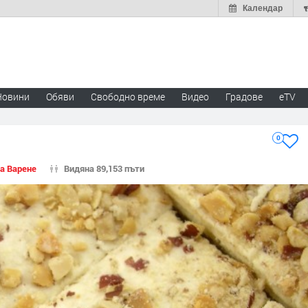
Календар
Новини
Обяви
Свободно време
Видео
Градове
eTV
0
за Варене
Видяна 89,153 пъти