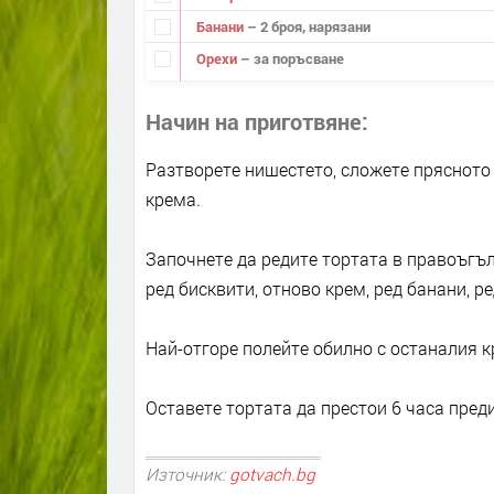
Банани
– 2 броя, нарязани
Орехи
– за поръсване
Начин на приготвяне
Разтворете нишестето, сложете прясното 
крема.
Започнете да редите тортата в правоъгъл
ред бисквити, отново крем, ред банани, ре
Най-отгоре полейте обилно с останалия к
Оставете тортата да престои 6 часа преди
Източник:
gotvach.bg