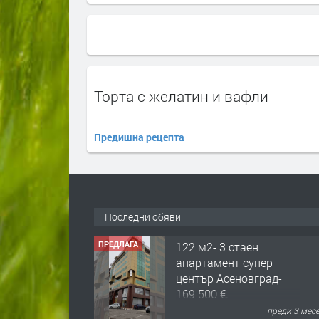
Торта с желатин и вафли
Предишна рецепта
Последни обяви
ПРЕДЛАГА
122 м2- 3 стаен
апартамент супер
център Асеновград-
169 500 €.
преди 3 мес