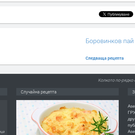
Боровинков пай
Следваща рецепта
Колкото по-рядко 
Случайна рецепта
З
Ase
ГРУ
дру
пуб
Ase
еца