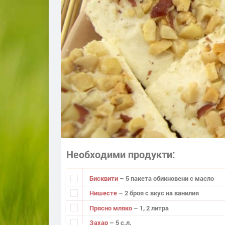
Необходими продукти
Бисквити
– 5 пакета обикновени с масло
Нишесте
– 2 броя с вкус на ванилия
Прясно мляко
– 1, 2 литра
Захар
– 5 с.л.