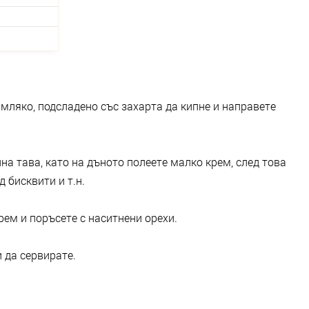
мляко, подсладено със захарта да кипне и направете
на тава, като на дъното полеете малко крем, след това
д бисквити и т.н.
рем и поръсете с наситнени орехи.
 да сервирате.