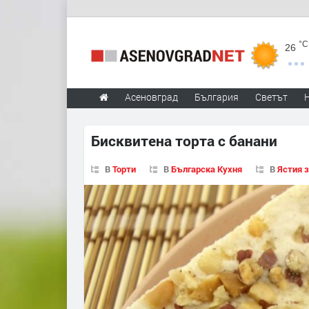
°C
26
Асеновград
България
Светът
Бисквитена торта с банани
В
Торти
В
Българска Кухня
В
Ястия 