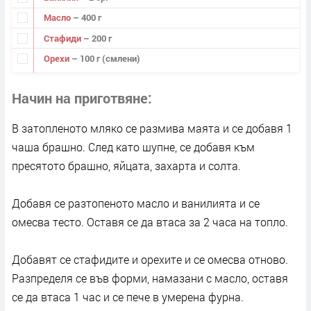
Масло
– 400 г
Стафиди
– 200 г
Орехи
– 100 г (смлени)
Начин на приготвяне
В затопленото мляко се размива маята и се добавя 1
чаша брашно. След като шупне, се добавя към
пресятото брашно, яйцата, захарта и солта.
Добавя се разтопеното масло и ванилията и се
омесва тесто. Оставя се да втаса за 2 часа на топло.
Добавят се стафидите и орехите и се омесва отново.
Разпределя се във форми, намазани с масло, оставя
се да втаса 1 час и се пече в умерена фурна.