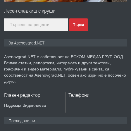
за заведения и дома
Лесен сладкиш с круши
преди 1 година
Търси
ПРЕДЛАГА
Дава под наем Асеновград
За Asenovgrad.NET
Asenovgrad.NET е собственост на ЕСКОМ МЕДИА ГРУП ООД.
Всички статии, репортажи, интервюта и други текстови,
преди 2 години
графични и видео материали, публикувани в сайта, са
собственост на Asenovgrad.NET, освен ако изрично е посочено
ПРЕДЛАГА
Давам индивидуалани уроци по
друго.
Немски език
Главен редактор
Телефони
преди 2 години
Надежда Виденлиева
ПРЕДЛАГА
ремонт на покриви
Последвай ни