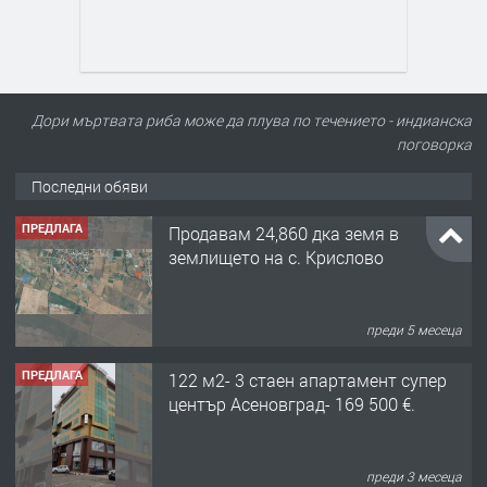
Дори мъртвата риба може да плува по течението - индианска
поговорка
Последни обяви
ПРЕДЛАГА
Продавам 24,860 дка земя в
землището на с. Крислово
преди 5 месеца
ПРЕДЛАГА
122 м2- 3 стаен апартамент супер
център Асеновград- 169 500 €.
преди 3 месеца