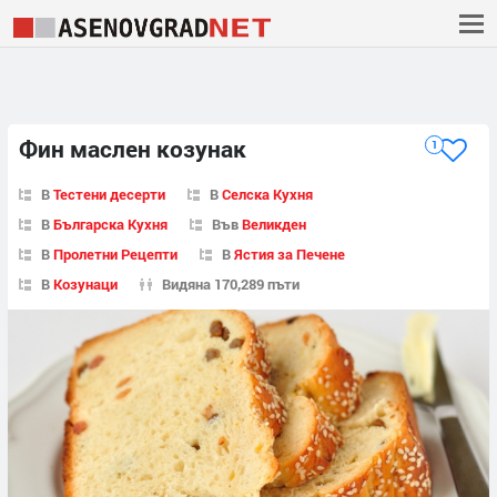
Фин маслен козунак
1
В
Тестени десерти
В
Селска Кухня
В
Българска Кухня
Във
Великден
В
Пролетни Рецепти
В
Ястия за Печене
В
Козунаци
Видяна 170,289 пъти