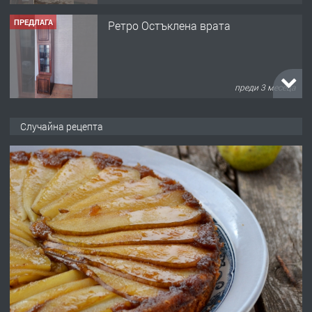
ПРЕДЛАГА
Ретро Остъклена врата
преди 3 месеца
ПРЕДЛАГА
🌟HYUNDAI i10 - 2024 | Само 55 лв./
Случайна рецепта
ден от DL RENT🌟
преди 10 месеца
ПРЕДЛАГА
Професионална броячна машина -
със сертификат от ЕЦБ
преди 1 година
ПРЕДЛАГА
Професионална зеленчукорезачка