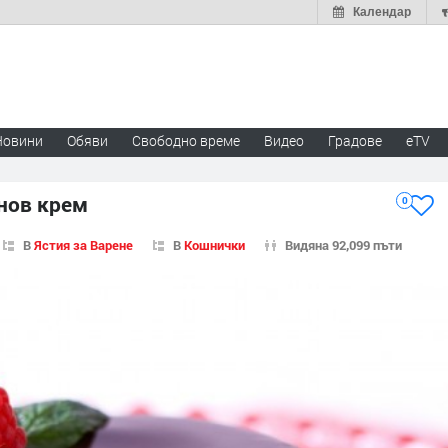
Календар
Новини
Обяви
Свободно време
Видео
Градове
eTV
нов крем
0
В
Ястия за Варене
В
Кошнички
Видяна 92,099 пъти