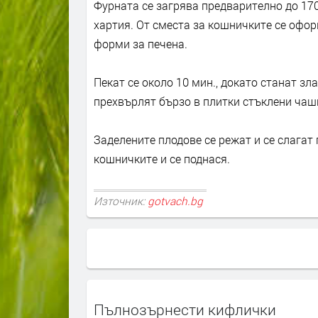
Фурната се загрява предварително до 170
хартия. От сместа за кошничките се офор
форми за печена.
Пекат се около 10 мин., докато станат з
прехвърлят бързо в плитки стъклени чаши
Заделените плодове се режат и се слагат
кошничките и се поднася.
Източник:
gotvach.bg
Пълнозърнести кифлички