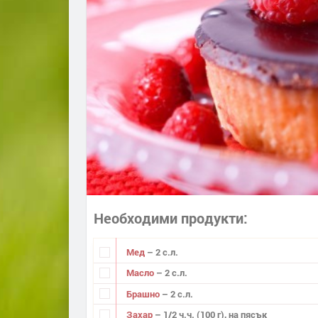
Необходими продукти
Мед
– 2 с.л.
Масло
– 2 с.л.
Брашно
– 2 с.л.
Захар
– 1/2 ч.ч. (100 г), на пясък