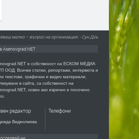
яваш малко – въпрос на организация. - Сун Дзъ
а Asenovgrad.NET
novgrad.NET е собственост на ЕСКОМ МЕДИА
П ООД. Всички статии, репортажи, интервюта и
ги текстови, графични и видео материали,
ликувани в сайта, са собственост на
novgrad.NET, освен ако изрично е посочено
го.
авен редактор
Телефони
ежда Виденлиева
оследвай ни