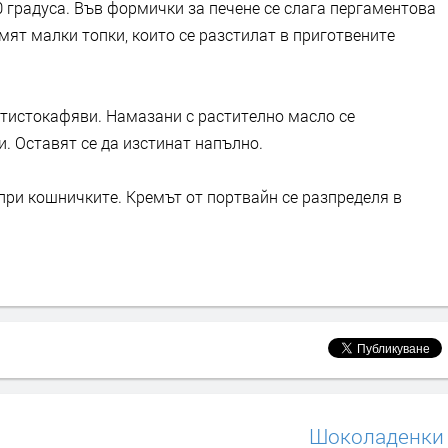
 градуса. Във формички за печене се слага пергаментова
мят малки топки, които се разстилат в приготвените
латистокафяви. Намазани с растително масло се
. Оставят се да изстинат напълно.
 при кошничките. Кремът от портвайн се разпределя в
Шоколаденки