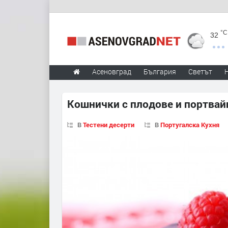
°C
32
Асеновград
България
Светът
Кошнички с плодове и портвай
В
Тестени десерти
В
Португалска Кухня