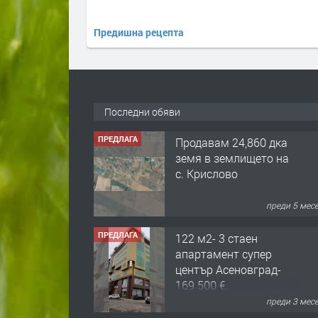
Предишна рецепта
Последни обяви
ПРЕДЛАГА
Продавам 24,860 дка
земя в землището на
с. Крислово
преди 5 мес
ПРЕДЛАГА
122 м2- 3 стаен
апартамент супер
център Асеновград-
169 500 €.
преди 3 мес
ПРЕДЛАГА
Ретро Остъклена