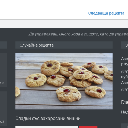
Следваща рецепта
Да управляваш много хора е същото, като да управл
Случайна рецепта
З
Ase
ГРУ
дру
еца
пуб
Ase
дру
Гл
Над
еца
Сладки със захаросани вишни
П