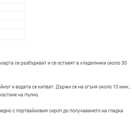
ахарта се разбъркват и се оставят в хладилника около 30
нът и водата се кипват. Държи се на огъня около 10 мин.,
изстине на пълно.
заедно с портвайновия сироп до получаването на гладка
.