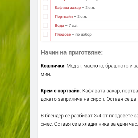
Кафява захар
– 2 с.л.
Портвайн
– 2 с.л.
Вода
– 7 с.л.
Плодове
– по избор
Начин на приготвяне
Кошнички
: Медът, маслото, брашното и з
мин.
Крем с портвайн:
Кафявата захар, портвай
докато заприлича на сироп. Оставя се да 
В блендер се разбиват 3/4 от плодовете 
смес. Оставя се в хладилника за един час