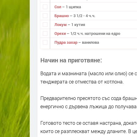
Сол
– 1 щипка
Брашно
– 3 1/2 - 4 ч.ч.
Локум
– 1 кутия
Орехи
– 1/2 ч.ч. натрошени на едро
Пудра захар
– ванилова
Начин на приготвяне
Водата и мазнината (масло или олио) се с
тенджерата се отмества от котлона.
Предварително пресятото със сода брашн
енергично с дървена лъжица до получаване
Готовото тесто се оставя настрана, докат
които се разплескват между дланите. В це