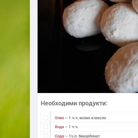
Необходими продукти
Олио
– 1 ч.ч. може и масло
Вода
– 1 ч.ч.
Сода
– 1ч.л. бикарбонат