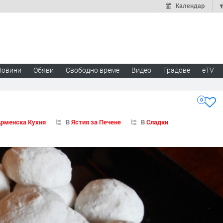
Календар
Новини
Обяви
Свободно време
Видео
Градове
eTV
0
Арменска Кухня
В
Ястия за Печене
В
Сладки