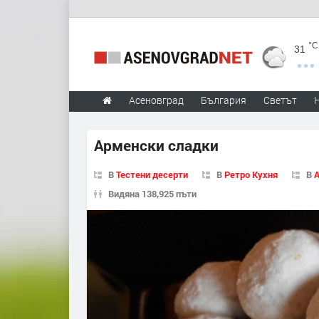
°C
31
Асеновград
България
Светът
Арменски сладки
В
Тестени десерти
В
Ретро Кухня
В
Видяна 138,925 пъти