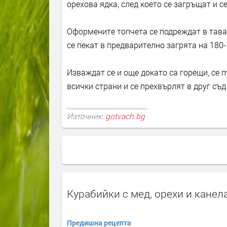
орехова ядка, след което се загръщат и с
Оформените топчета се подреждат в тава,
се пекат в предварително загрята на 180
Изваждат се и още докато са горещи, се п
всички страни и се прехвърлят в друг съд
Източник:
gotvach.bg
Курабийки с мед, орехи и канел
Предишна рецепта