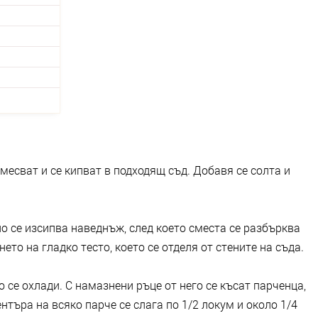
месват и се кипват в подходящ съд. Добавя се солта и
о се изсипва наведнъж, след което сместа се разбърква
то на гладко тесто, което се отделя от стените на съда.
о се охлади. С намазнени ръце от него се късат парченца,
нтъра на всяко парче се слага по 1/2 локум и около 1/4