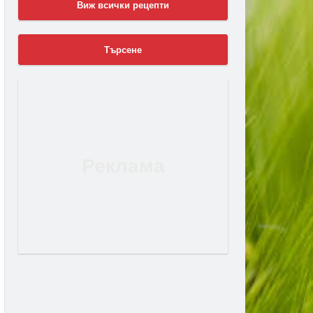
Виж всички рецепти
Търсене