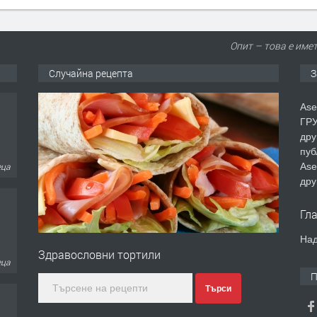
Опит – това е имет
Случайна рецепта
З
Ase
ГРУ
дру
пуб
Ase
еца
дру
Гл
Над
Здравословни тортили
еца
П
Търси