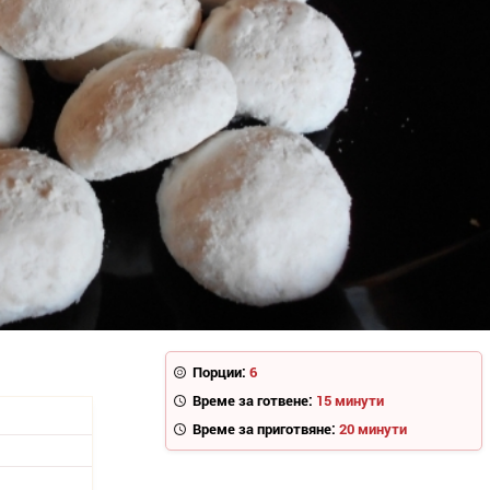
Порции:
6
Време за готвене:
15 минути
Време за приготвяне:
20 минути