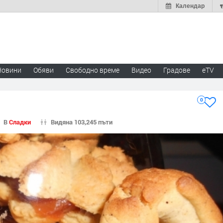
Календар
Новини
Обяви
Свободно време
Видео
Градове
eTV
0
В
Сладки
Видяна 103,245 пъти