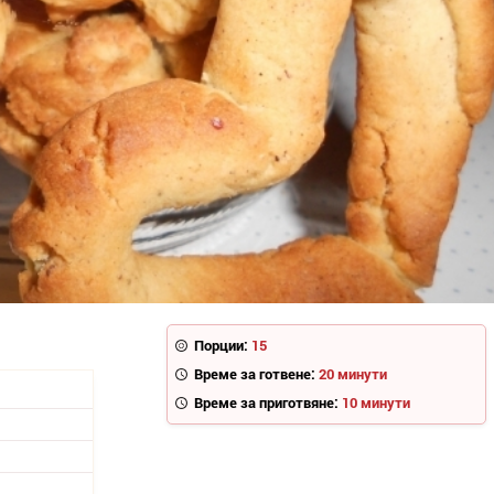
Порции:
15
Време за готвене:
20 минути
Време за приготвяне:
10 минути