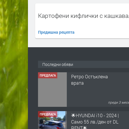
Картофени кифлички с кашкава
Предишна рецепта
Последни обяви
ПРЕДЛАГА
Ретро Остъклена
врата
преди 3 мес
ПРЕДЛАГА
🌟HYUNDAI i10 - 2024 |
Само 55 лв./ден от DL
RENT🌟