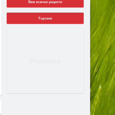
Виж всички рецепти
Търсене