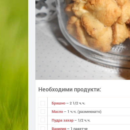
Необходими продукти
Брашно
– 2 1/2 ч.ч.
Масло
– 1 ч.ч. (размекнато)
Пудра захар
– 1/2 ч.ч.
Ванилия
– 1 пакетче