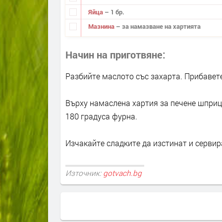
Яйца
– 1 бр.
Мазнина
– за намазване на хартията
Начин на приготвяне
Разбийте маслото със захарта. Прибавете
Върху намаслена хартия за печене шприцо
180 градуса фурна.
Изчакайте сладките да изстинат и сервир
Източник:
gotvach.bg