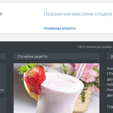
л
Празнични маслени сладки
Следваща рецепта
Не е нужно да знаеш 
Случайна рецепта
З
Ase
ГРУ
дру
пуб
Ase
еца
дру
Гл