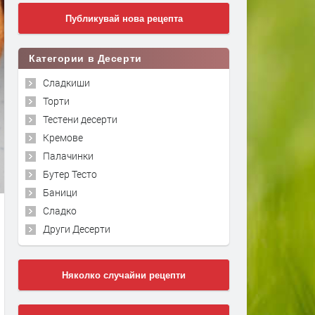
Публикувай нова рецепта
Категории в Десерти
Сладкиши
Торти
Тестени десерти
Кремове
Палачинки
Бутер Тесто
Баници
Сладко
Други Десерти
Няколко случайни рецепти