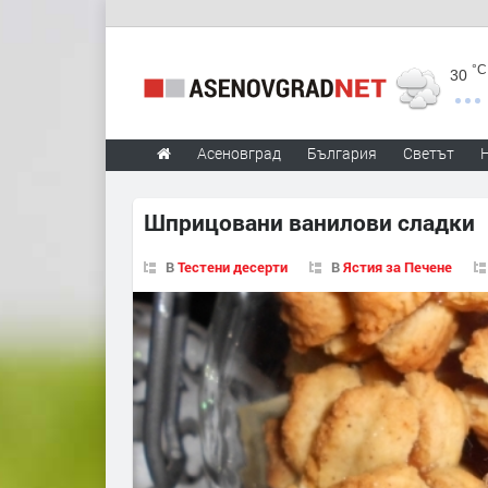
°C
30
Асеновград
България
Светът
Шприцовани ванилови сладки
В
Тестени десерти
В
Ястия за Печене