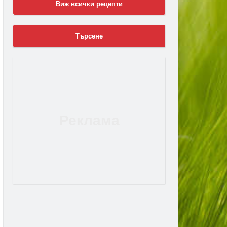
Виж всички рецепти
Търсене