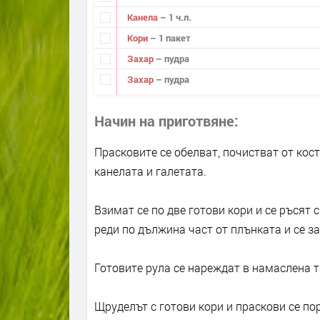
Канела
– 1 ч.л.
Кори
– 1 пакет
Захар
– пудра
Захар
– пудра
Начин на приготвяне
Прасковите се обелват, почистват от кост
канелата и галетата.
Взимат се по две готови кори и се ръсят 
реди по дължина част от плънката и се за
Готовите рула се нареждат в намаслена та
Щруделът с готови кори и праскови се пор