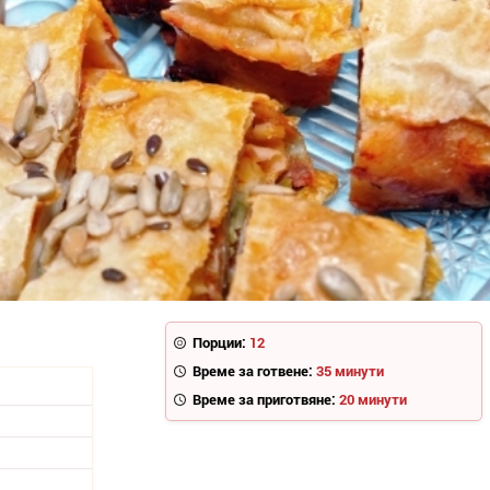
Порции:
12
Време за готвене:
35 минути
Време за приготвяне:
20 минути