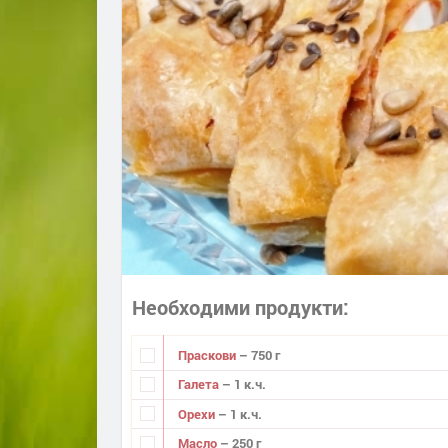
Необходими продукти
Праскови
– 750 г
Галета
– 1 к.ч.
Орехи
– 1 к.ч.
Масло
– 250 г