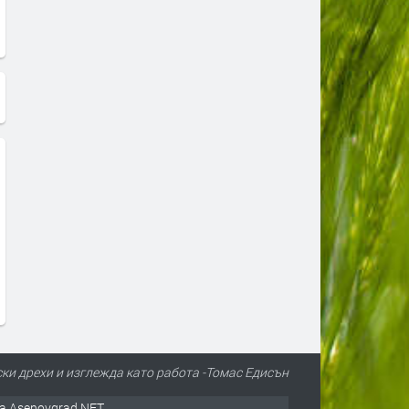
ски дрехи и изглежда като работа -Томас Едисън
а Asenovgrad.NET