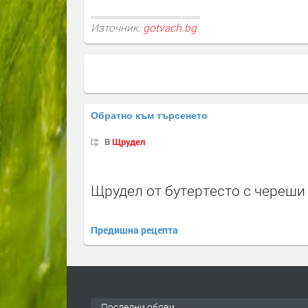
Източник:
gotvach.bg
Обратно към търсенето
В
Щрудел
Щрудел от бутертесто с череши
Предишна рецепта
Последни обяви