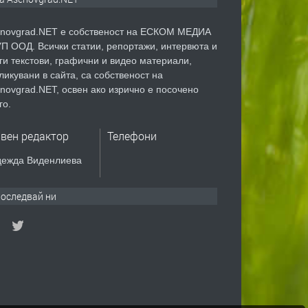
novgrad.NET е собственост на ЕСКОМ МЕДИА
П ООД. Всички статии, репортажи, интервюта и
ги текстови, графични и видео материали,
ликувани в сайта, са собственост на
novgrad.NET, освен ако изрично е посочено
го.
авен редактор
Телефони
ежда Виденлиева
оследвай ни