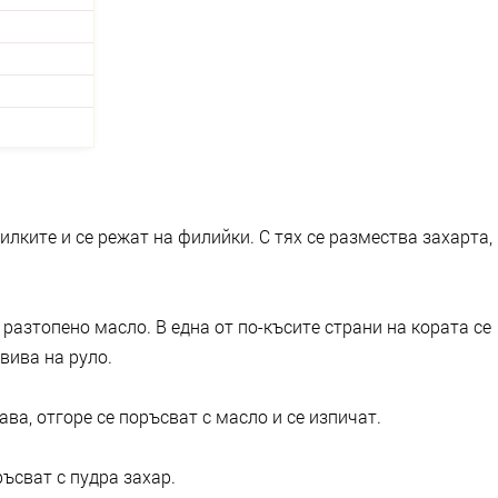
илките и се режат на филийки. С тях се размества захарта,
с разтопено масло. В една от по-късите страни на кората се
вива на руло.
ва, отгоре се поръсват с масло и се изпичат.
ъсват с пудра захар.