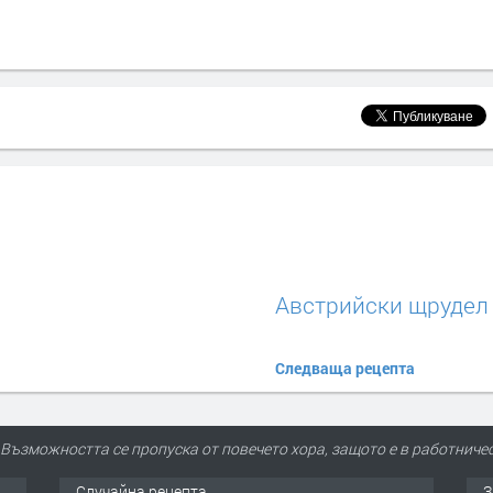
Австрийски щрудел
Следваща рецепта
Възможността се пропуска от повечето хора, защото е в работниче
Случайна рецепта
З