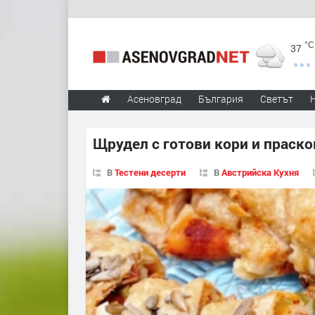
°C
37
Асеновград
България
Светът
Щрудел с готови кори и праско
В
Тестени десерти
В
Австрийска Кухня