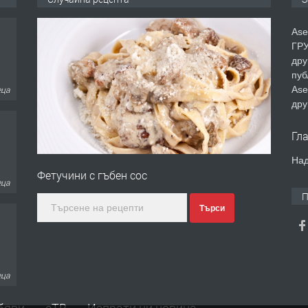
Ase
ГРУ
дру
пуб
Ase
еца
дру
Гл
Над
Фетучини с гъбен сос
еца
П
Търси
еца
бяви
еТВ
Изпрати ни новина