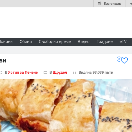
Календар
Новини
Обяви
Свободно време
Видео
Градове
eTV
ви
0
В
Ястия за Печене
В
Щрудел
Видяна 93,039 пъти