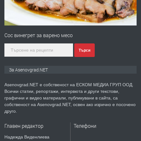
преди 1 година
ПРЕДЛАГА
Професионална зеленчукорезачка
за заведения и дома
Сос винегрет за варено месо
преди 1 година
Търси
ПРЕДЛАГА
Дава под наем Асеновград
За Asenovgrad.NET
Asenovgrad.NET е собственост на ЕСКОМ МЕДИА ГРУП ООД.
Всички статии, репортажи, интервюта и други текстови,
преди 2 години
графични и видео материали, публикувани в сайта, са
собственост на Asenovgrad.NET, освен ако изрично е посочено
ПРЕДЛАГА
Давам индивидуалани уроци по
друго.
Немски език
Главен редактор
Телефони
преди 2 години
Надежда Виденлиева