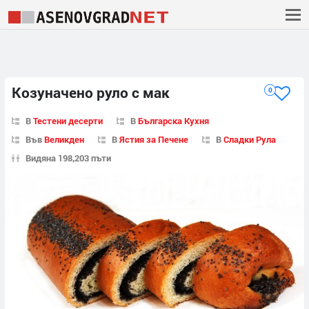
Козуначено руло с мак
0
В
Тестени десерти
В
Българска Кухня
Във
Великден
В
Ястия за Печене
В
Сладки Рула
Видяна 198,203 пъти