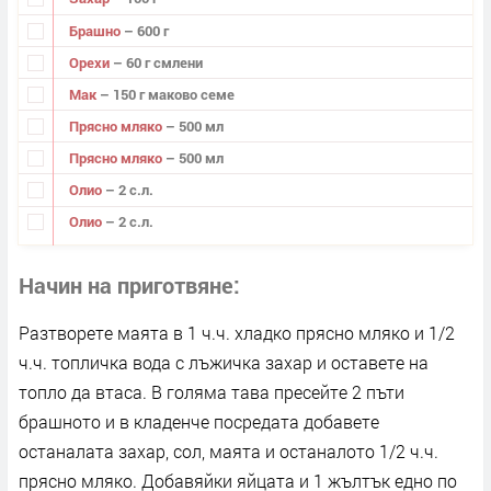
Брашно
– 600 г
Орехи
– 60 г смлени
Мак
– 150 г маково семе
Прясно мляко
– 500 мл
Прясно мляко
– 500 мл
Олио
– 2 с.л.
Олио
– 2 с.л.
Начин на приготвяне
Разтворете маята в 1 ч.ч. хладко прясно мляко и 1/2
ч.ч. топличка вода с лъжичка захар и оставете на
топло да втаса. В голяма тава пресейте 2 пъти
брашното и в кладенче посредата добавете
останалата захар, сол, маята и останалото 1/2 ч.ч.
прясно мляко. Добавяйки яйцата и 1 жълтък едно по