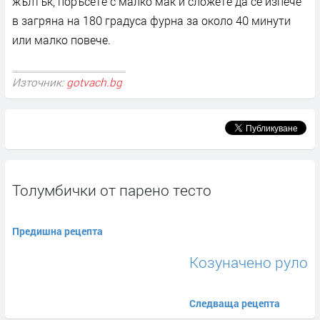
жълтък, поръсете с малко мак и сложете да се изпече
в загряна на 180 градуса фурна за около 40 минути
или малко повече.
Източник:
gotvach.bg
Толумбички от парено тесто
Предишна рецепта
Козуначено руло
Следваща рецепта