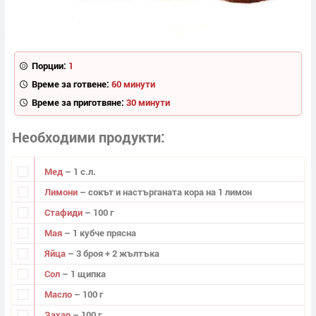
Порции:
1
Време за готвене:
60 минути
Време за приготвяне:
30 минути
Необходими продукти
Мед
– 1 с.л.
Лимони
– сокът и настърганата кора на 1 лимон
Стафиди
– 100 г
Мая
– 1 кубче прясна
Яйца
– 3 броя + 2 жълтъка
Сол
– 1 щипка
Масло
– 100 г
Захар
– 100 г