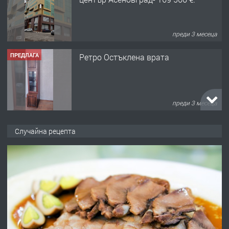
преди 3 месеца
ПРЕДЛАГА
Ретро Остъклена врата
преди 3 месеца
ПРЕДЛАГА
🌟HYUNDAI i10 - 2024 | Само 55 лв./
Случайна рецепта
ден от DL RENT🌟
преди 10 месеца
ПРЕДЛАГА
Професионална броячна машина -
със сертификат от ЕЦБ