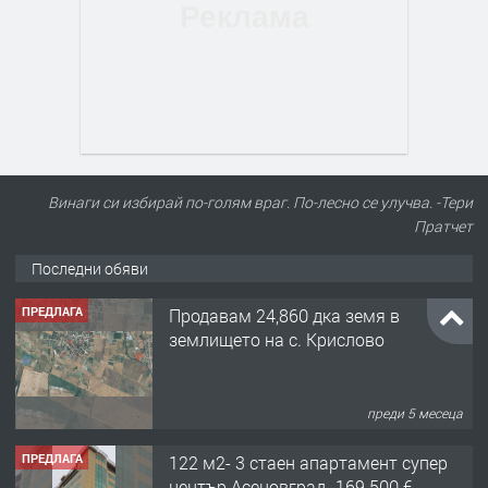
Винаги си избирай по-голям враг. По-лесно се улучва. -Тери
Пратчет
Последни обяви
ПРЕДЛАГА
Продавам 24,860 дка земя в
землището на с. Крислово
преди 5 месеца
ПРЕДЛАГА
122 м2- 3 стаен апартамент супер
център Асеновград- 169 500 €.