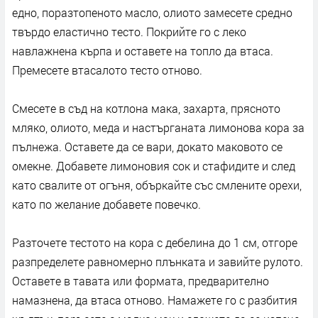
едно, поразтопеното масло, олиото замесете средно
твърдо еластично тесто. Покрийте го с леко
навлажнена кърпа и оставете на топло да втаса.
Премесете втасалото тесто отново.
Смесете в съд на котлона мака, захарта, прясното
мляко, олиото, меда и настърганата лимонова кора за
пълнежа. Оставете да се вари, докато маковото се
омекне. Добавете лимоновия сок и стафидите и след
като свалите от огъня, объркайте със смлените орехи,
като по желание добавете повечко.
Разточете тестото на кора с дебелина до 1 см, отгоре
разпределете равномерно плънката и завийте рулото.
Оставете в тавата или формата, предварително
намазнена, да втаса отново. Намажете го с разбития