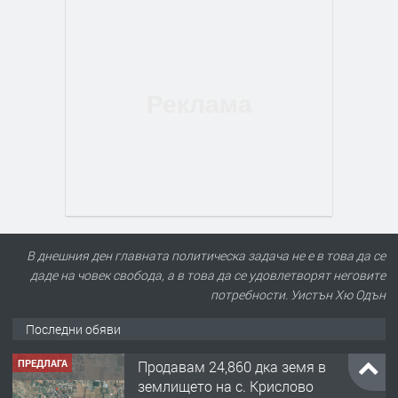
В днешния ден главната политическа задача не е в това да се
даде на човек свобода, а в това да се удовлетворят неговите
потребности. Уистън Хю Одън
Последни обяви
ПРЕДЛАГА
Продавам 24,860 дка земя в
землището на с. Крислово