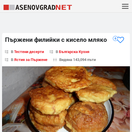
Пържени филийки с кисело мляко
0
В
Тестени десерти
В
Българска Кухня
В
Ястия за Пържене
Видяна 143,094 пъти