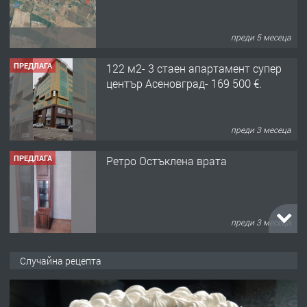
преди 5 месеца
ПРЕДЛАГА
122 м2- 3 стаен апартамент супер
център Асеновград- 169 500 €.
преди 3 месеца
ПРЕДЛАГА
Ретро Остъклена врата
преди 3 месеца
ПРЕДЛАГА
🌟HYUNDAI i10 - 2024 | Само 55 лв./
Случайна рецепта
ден от DL RENT🌟