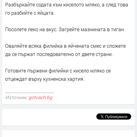
Разбъркайте содата към киселото мляко, а след това
го разбийте с яйцата.
Посолете леко на вкус. Загрейте мазнината в тиган.
Оваляйте всяка филийка в яйчената смес и сложете
да се пържат последователно от двете страни.
Готовите пържени филийки с кисело мляко се
отцеждат върху кухненска хартия.
Източник:
gotvach.bg