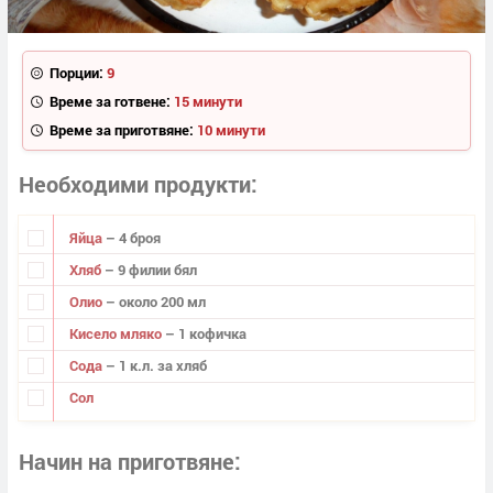
Порции:
9
Време за готвене:
15 минути
Време за приготвяне:
10 минути
Необходими продукти
Яйца
– 4 броя
Хляб
– 9 филии бял
Олио
– около 200 мл
Кисело мляко
– 1 кофичка
Сода
– 1 к.л. за хляб
Сол
Начин на приготвяне