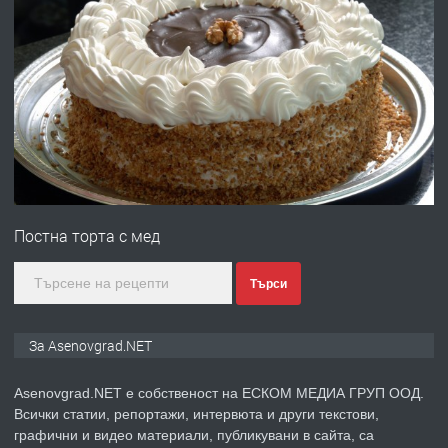
преди 10 месеца
ПРЕДЛАГА
Професионална броячна машина -
със сертификат от ЕЦБ
преди 1 година
ПРЕДЛАГА
Професионална зеленчукорезачка
за заведения и дома
Постна торта с мед
преди 1 година
Търси
ПРЕДЛАГА
Дава под наем Асеновград
За Asenovgrad.NET
Asenovgrad.NET е собственост на ЕСКОМ МЕДИА ГРУП ООД.
Всички статии, репортажи, интервюта и други текстови,
преди 2 години
графични и видео материали, публикувани в сайта, са