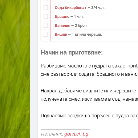
Сода бикарбонат
– 3/4 ч.л.
Брашно
– 1 ч.ч.
Ванилия
– 2 броя
Вишни
– 1 кг или череши.
Начин на приготвяне
Разбиваме маслото с пудрата захар, приб
сме разтворили содата, брашното и вани
Накрая добавяме вишните или черешите -
получената смес, изсипваме в съд, намаза
Поднасяме сладкиша поръсен с пудра зах
Източник:
gotvach.bg