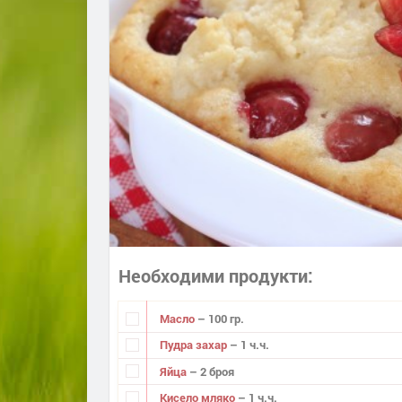
Необходими продукти
Масло
– 100 гр.
Пудра захар
– 1 ч.ч.
Яйца
– 2 броя
Кисело мляко
– 1 ч.ч.