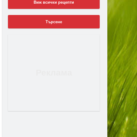
Виж всички рецепти
Търсене