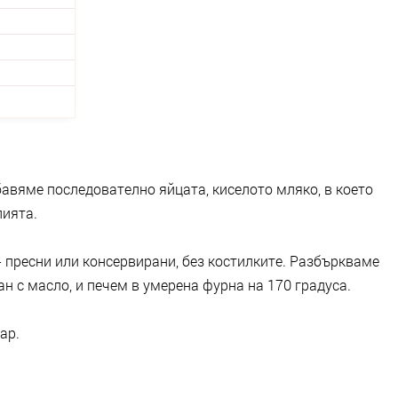
авяме последователно яйцата, киселото мляко, в което
лията.
 пресни или консервирани, без костилките. Разбъркваме
н с масло, и печем в умерена фурна на 170 градуса.
ар.