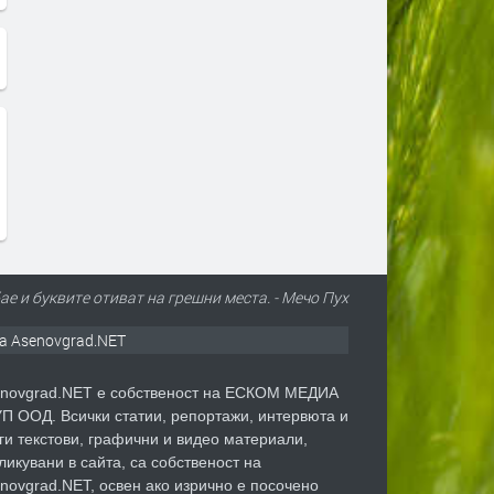
е и буквите отиват на грешни места. - Мечо Пух
а Asenovgrad.NET
novgrad.NET е собственост на ЕСКОМ МЕДИА
П ООД. Всички статии, репортажи, интервюта и
ги текстови, графични и видео материали,
ликувани в сайта, са собственост на
novgrad.NET, освен ако изрично е посочено