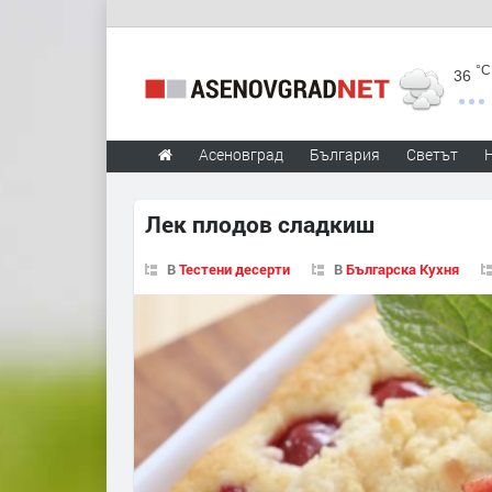
°C
36
Асеновград
България
Светът
Лек плодов сладкиш
В
Тестени десерти
В
Българска Кухня