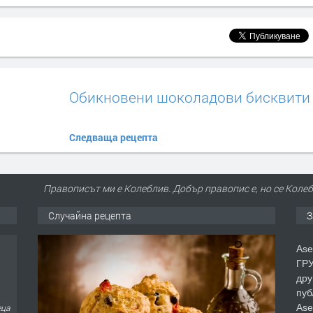
Обикновени шоколадови бисквити
Следваща рецепта
Правописът ми е Колеблив. Добър правопис е, но се Колеба
Случайна рецепта
З
Ase
ГРУ
дру
пуб
еца
Ase