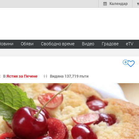
Календар
Новини
Обяви
Свободно време
Видео
Градове
eTV
0
В
Ястия за Печене
Видяна 137,719 пъти