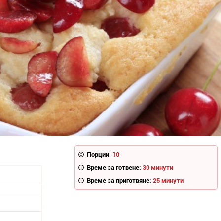
Порции:
10
Време за готвене:
30 минути
Време за приготвяне:
25 минути