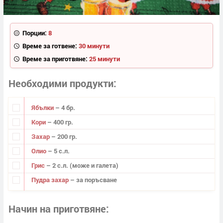
Порции:
8
Време за готвене:
30 минути
Време за приготвяне:
25 минути
Необходими продукти
Ябълки
– 4 бр.
Кори
– 400 гр.
Захар
– 200 гр.
Олио
– 5 с.л.
Грис
– 2 с.л. (може и галета)
Пудра захар
– за поръсване
Начин на приготвяне