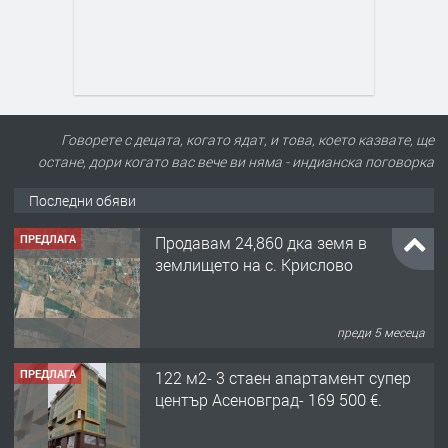
Говорете с децата, когато ядат, и това, което казвате, ще
остане, дори когато вас вече ви няма - индианска поговорка
Последни обяви
ПРЕДЛАГА
Продавам 24,860 дка земя в
землището на с. Крислово
преди 5 месеца
ПРЕДЛАГА
122 м2- 3 стаен апартамент супер
център Асеновград- 169 500 €.