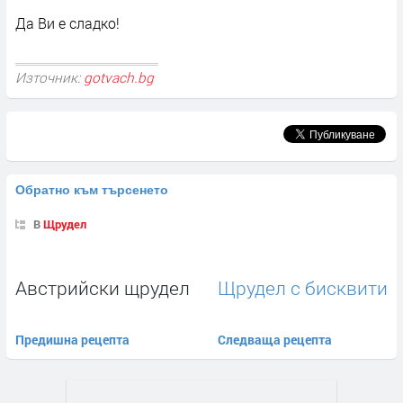
Да Ви е сладко!
Източник:
gotvach.bg
Обратно към търсенето
В
Щрудел
Австрийски щрудел
Щрудел с бисквити
Предишна рецепта
Следваща рецепта