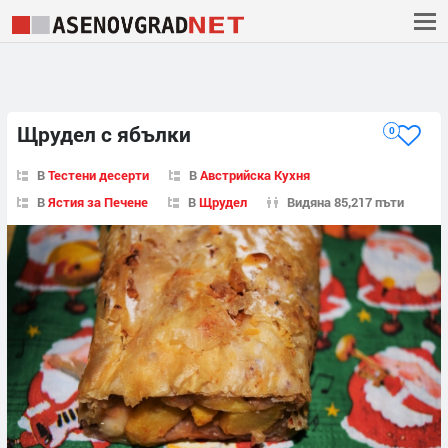
Щрудел с ябълки
0
В
Тестени десерти
В
Австрийска Кухня
В
Ястия за Печене
В
Щрудел
Видяна 85,217 пъти