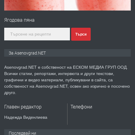
ПРЕДЛАГА
Професионална зеленчукорезачка
за заведения и дома
Ягодова пяна
преди 1 година
Търси
ПРЕДЛАГА
Дава под наем Асеновград
За Asenovgrad.NET
Asenovgrad.NET е собственост на ЕСКОМ МЕДИА ГРУП ООД.
преди 2 години
Всички статии, репортажи, интервюта и други текстови,
графични и видео материали, публикувани в сайта, са
ПРЕДЛАГА
Давам индивидуалани уроци по
собственост на Asenovgrad.NET, освен ако изрично е посочено
Немски език
друго.
Главен редактор
Телефони
преди 2 години
Надежда Виденлиева
ПРЕДЛАГА
ремонт на покриви
Последвай ни