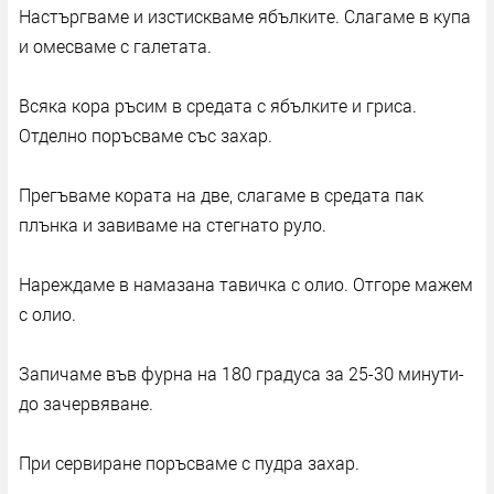
Настъргваме и изстискваме ябълките. Слагаме в купа
и омесваме с галетата.
Всяка кора ръсим в средата с ябълките и гриса.
Отделно поръсваме със захар.
Прегъваме кората на две, слагаме в средата пак
плънка и завиваме на стегнато руло.
Нареждаме в намазана тавичка с олио. Отгоре мажем
с олио.
Запичаме във фурна на 180 градуса за 25-30 минути-
до зачервяване.
При сервиране поръсваме с пудра захар.