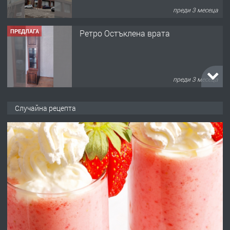
преди 3 месеца
ПРЕДЛАГА
Ретро Остъклена врата
преди 3 месеца
ПРЕДЛАГА
🌟HYUNDAI i10 - 2024 | Само 55 лв./
ден от DL RENT🌟
Случайна рецепта
преди 10 месеца
ПРЕДЛАГА
Професионална броячна машина -
със сертификат от ЕЦБ
преди 1 година