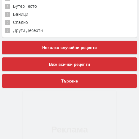
Бутер Тесто
Баници
Сладко
Други Десерти
Няколко случайни рецепти
Виж всички рецепти
Търсене