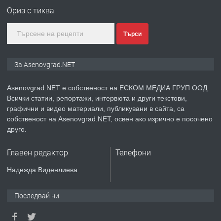
Ориз с тиква
преди 1 година
Търси
ПРЕДЛАГА
Дава под наем Асеновград
За Asenovgrad.NET
Asenovgrad.NET е собственост на ЕСКОМ МЕДИА ГРУП ООД.
Всички статии, репортажи, интервюта и други текстови,
преди 2 години
графични и видео материали, публикувани в сайта, са
собственост на Asenovgrad.NET, освен ако изрично е посочено
ПРЕДЛАГА
Давам индивидуалани уроци по
друго.
Немски език
Главен редактор
Телефони
преди 2 години
Надежда Виденлиева
ПРЕДЛАГА
ремонт на покриви
Последвай ни