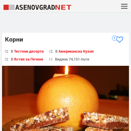
Корни
1
В
Тестени десерти
В
Американска Кухня
В
Ястия за Печене
Видяна 74,151 пъти