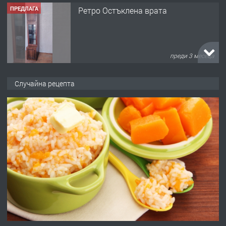
ПРЕДЛАГА
Ретро Остъклена врата
преди 3 месеца
ПРЕДЛАГА
🌟HYUNDAI i10 - 2024 | Само 55 лв./
Случайна рецепта
ден от DL RENT🌟
преди 10 месеца
ПРЕДЛАГА
Професионална броячна машина -
със сертификат от ЕЦБ
преди 1 година
ПРЕДЛАГА
Професионална зеленчукорезачка
за заведения и дома