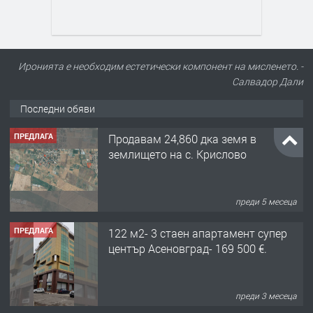
Иронията е необходим естетически компонент на мисленето. -
Салвадор Дали
Последни обяви
ПРЕДЛАГА
Продавам 24,860 дка земя в
землището на с. Крислово
преди 5 месеца
ПРЕДЛАГА
122 м2- 3 стаен апартамент супер
център Асеновград- 169 500 €.
преди 3 месеца