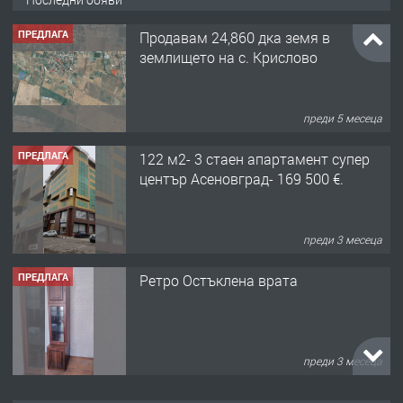
ПРЕДЛАГА
Продавам 24,860 дка земя в
землището на с. Крислово
преди 5 месеца
ПРЕДЛАГА
122 м2- 3 стаен апартамент супер
център Асеновград- 169 500 €.
преди 3 месеца
ПРЕДЛАГА
Ретро Остъклена врата
преди 3 месеца
ПРЕДЛАГА
🌟HYUNDAI i10 - 2024 | Само 55 лв./