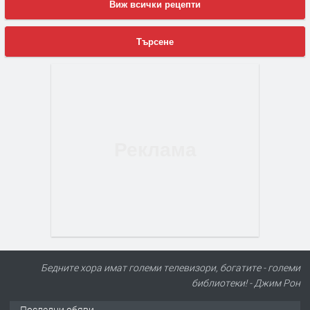
Виж всички рецепти
Търсене
Бедните хора имат големи телевизори, богатите - големи
библиотеки! - Джим Рон
Последни обяви