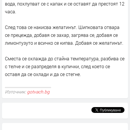
вода, похлупват се с капак и се оставят да престоят 12
часа.
След това се накисва желатинът. Шипковата отвара
се прецежда, добавя се захар, загрява се, добавя се
лимонтузуто и всичко се кипва. Добавя се желатинът.
Сместа се охлажда до стайна температура, разбива се
с телче и се разпределя в купички, след което се
оставя да се охлади и да се стегне.
Източник:
gotvach.bg