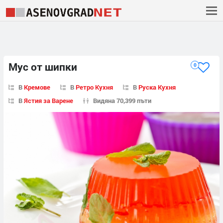
Мус от шипки
0
В
Кремове
В
Ретро Кухня
В
Руска Кухня
В
Ястия за Варене
Видяна 70,399 пъти