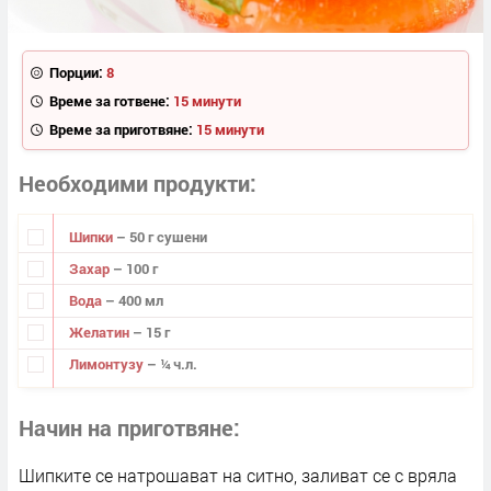
Порции:
8
Време за готвене:
15 минути
Време за приготвяне:
15 минути
Необходими продукти
Шипки
– 50 г сушени
Захар
– 100 г
Вода
– 400 мл
Желатин
– 15 г
Лимонтузу
– ¼ ч.л.
Начин на приготвяне
Шипките се натрошават на ситно, заливат се с вряла