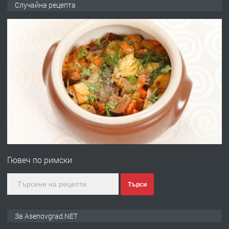
Случайна рецепта
ден от DL RENT🌟
преди 10 месеца
ПРЕДЛАГА
Професионална броячна машина -
със сертификат от ЕЦБ
преди 1 година
ПРЕДЛАГА
Професионална зеленчукорезачка
за заведения и дома
Гювеч по римски
преди 1 година
Търси
ПРЕДЛАГА
Дава под наем Асеновград
За Asenovgrad.NET