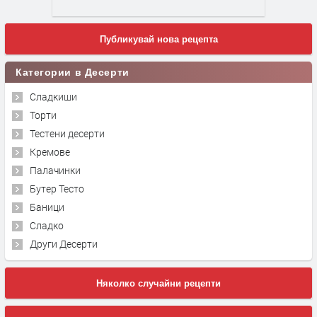
Публикувай нова рецепта
Категории в Десерти
Сладкиши
Торти
Тестени десерти
Кремове
Палачинки
Бутер Тесто
Баници
Сладко
Други Десерти
Няколко случайни рецепти