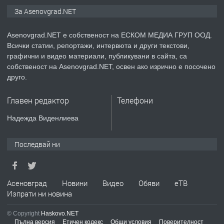
Дава под наем Асеновград
За Asenovgrad.NET
Asenovgrad.NET е собственост на ЕСКОМ МЕДИА ГРУП ООД.
Всички статии, репортажи, интервюта и други текстови,
преди 2 години
графични и видео материали, публикувани в сайта, са
собственост на Asenovgrad.NET, освен ако изрично е посочено
ПРЕДЛАГА
Давам индивидуалани уроци по
друго.
Немски език
Главен редактор
Телефони
преди 2 години
Надежда Виденлиева
ПРЕДЛАГА
ремонт на покриви
Последвай ни
преди 2 години
Асеновград
Новини
Видео
Обяви
еТВ
Изпрати ни новина
ПРЕДЛАГА
Висококачествени Целофанови
© Copyright
Haskovo.NET
Пликове - СКОРПИОПЛАСТ
Пълна версия
Етичен кодекс
Общи условия
Поверителност