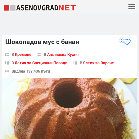
Шоколадов мус с банан
0
В
Кремове
В
Английска Кухня
В
Ястия за Специални Поводи
В
Ястия за Варене
Видяна 137,436 пъти