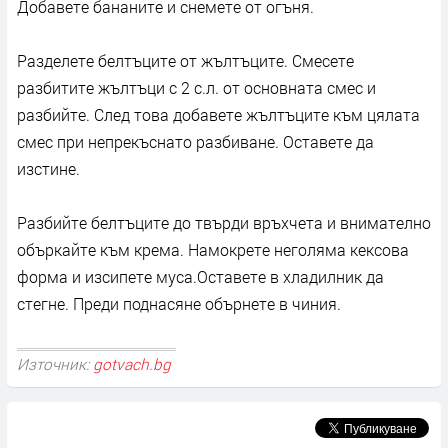
Добавете бананите и снемете от огъня.
Разделете белтъците от жълтъците. Смесете
разбитите жълтъци с 2 с.л. от основната смес и
разбийте. След това добавете жълтъците към цялата
смес при непрекъснато разбиване. Оставете да
изстине.
Разбийте белтъците до твърди връхчета и внимателно
объркайте към крема. Намокрете неголяма кексова
форма и изсипете муса.Оставете в хладилник да
стегне. Преди поднасяне обърнете в чиния.
Източник:
gotvach.bg