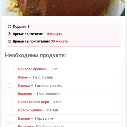
Порции:
1
Време за готвене:
10 минути
Време за приготвяне:
30 минути
Необходими продукти
Оризово брашно
– 50 г
Какао
– 1 ч.л. пълна
Канела
– 1 щипка, голяма
Ванилия
– 1 ч.л. есенция
Портокалова кора
– 1 ч.л.
Прясно мляко
– 350 мл
Банани
– 1 бр. голям
Бадеми
– 50 г бланширани