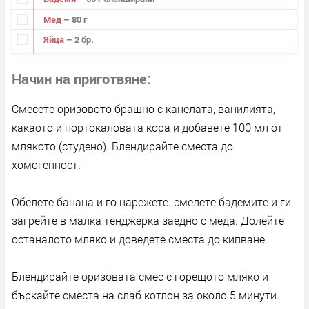
Мед
– 80 г
Яйца
– 2 бр.
Начин на приготвяне
Смесете оризовото брашно с канелата, ванилията,
какаото и портокаловата кора и добавете 100 мл от
млякото (студено). Блендирайте сместа до
хомогенност.
Обелете банана и го нарежете. смелете бадемите и ги
загрейте в малка тенджерка заедно с меда. Долейте
останалото мляко и доведете сместа до кипване.
Блендирайте оризовата смес с горещото мляко и
бъркайте сместа на слаб котлон за около 5 минути.