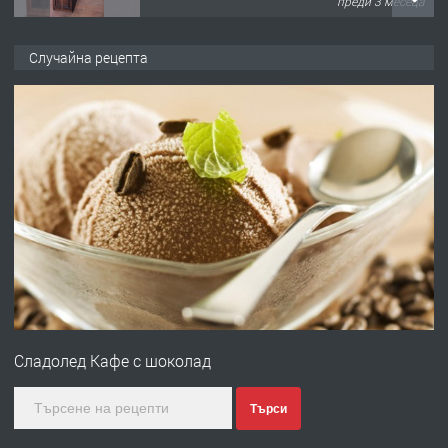
преди 3 месеца
ПРЕДЛАГА
🌟HYUNDAI i10 - 2024 | Само 55 лв./
Случайна рецепта
ден от DL RENT🌟
преди 10 месеца
ПРЕДЛАГА
Професионална броячна машина -
със сертификат от ЕЦБ
преди 1 година
ПРЕДЛАГА
Професионална зеленчукорезачка
за заведения и дома
Сладолед Кафе с шоколад
преди 1 година
Търси
ПРЕДЛАГА