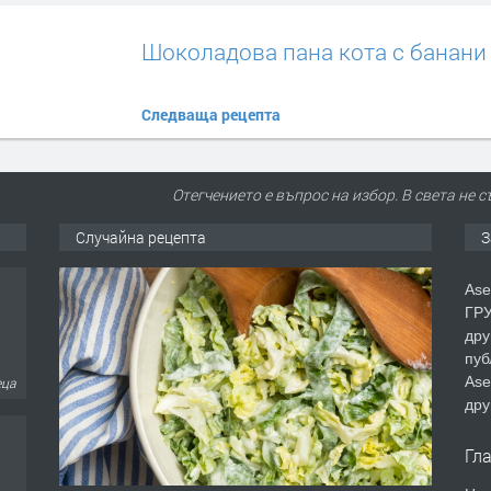
Шоколадова пана кота с банани
Следваща рецепта
Отегчението е въпрос на избор. В света не 
Случайна рецепта
З
Ase
ГРУ
дру
пуб
Ase
еца
дру
Гл