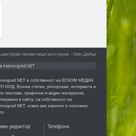
съществува такова нещо като скука. - Уейн Дайър
а Asenovgrad.NET
novgrad.NET е собственост на ЕСКОМ МЕДИА
П ООД. Всички статии, репортажи, интервюта и
ги текстови, графични и видео материали,
ликувани в сайта, са собственост на
novgrad.NET, освен ако изрично е посочено
го.
авен редактор
Телефони