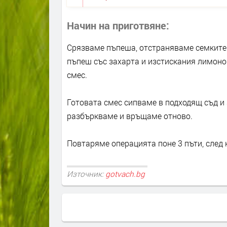
Начин на приготвяне
Срязваме пъпеша, отстраняваме семките 
пъпеш със захарта и изстискания лимоно
смес.
Готовата смес сипваме в подходящ съд и
разбъркваме и връщаме отново.
Повтаряме операцията поне 3 пъти, след 
Източник:
gotvach.bg