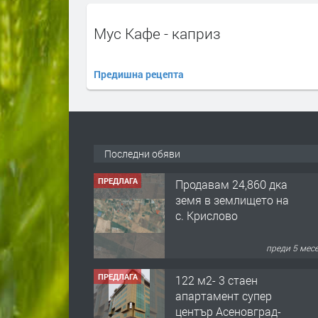
Мус Кафе - каприз
Предишна рецепта
Последни обяви
ПРЕДЛАГА
Продавам 24,860 дка
земя в землището на
с. Крислово
преди 5 мес
ПРЕДЛАГА
122 м2- 3 стаен
апартамент супер
център Асеновград-