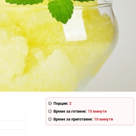
Порции:
2
Време за готвене:
15 минути
Време за приготвяне:
10 минути