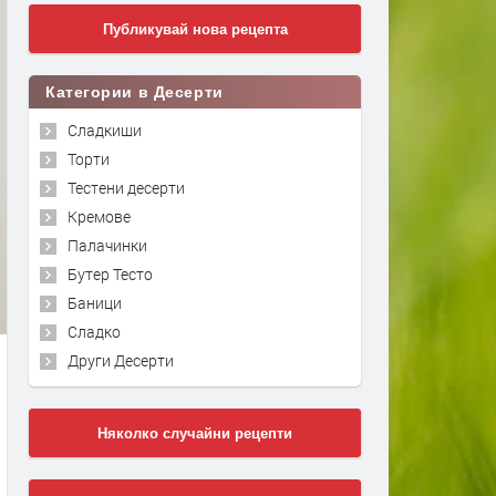
Публикувай нова рецепта
Категории в Десерти
Сладкиши
Торти
Тестени десерти
Кремове
Палачинки
Бутер Тесто
Баници
Сладко
Други Десерти
Няколко случайни рецепти