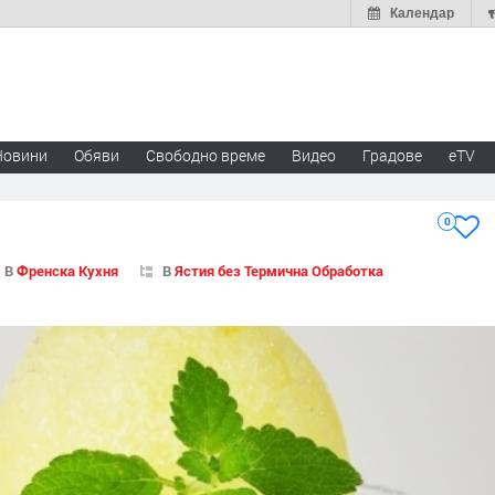
Календар
Новини
Обяви
Свободно време
Видео
Градове
eTV
0
В
Френска Кухня
В
Ястия без Термична Обработка