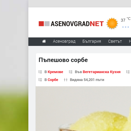
°C
37
Асеновград
България
Светът
Пъпешово сорбе
В
Кремове
Във
Вегетарианска Кухня
В
Сорбе
Видяна 54,201 пъти