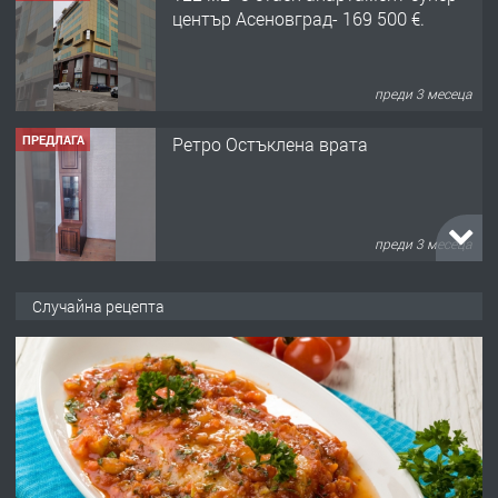
център Асеновград- 169 500 €.
преди 3 месеца
ПРЕДЛАГА
Ретро Остъклена врата
преди 3 месеца
ПРЕДЛАГА
🌟HYUNDAI i10 - 2024 | Само 55 лв./
Случайна рецепта
ден от DL RENT🌟
преди 10 месеца
ПРЕДЛАГА
Професионална броячна машина -
със сертификат от ЕЦБ