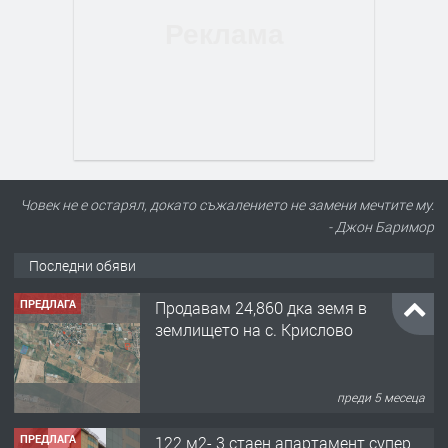
Човек не е остарял, докато съжалението не замени мечтите му.
- Джон Баримор
Последни обяви
ПРЕДЛАГА
Продавам 24,860 дка земя в
землището на с. Крислово
преди 5 месеца
ПРЕДЛАГА
122 м2- 3 стаен апартамент супер