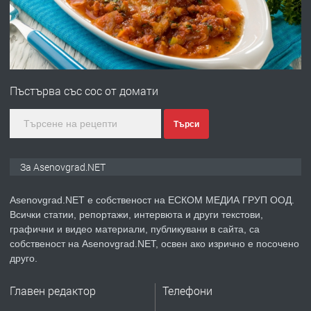
преди 1 година
ПРЕДЛАГА
Професионална зеленчукорезачка
за заведения и дома
Пъстърва със сос от домати
преди 1 година
Търси
ПРЕДЛАГА
Дава под наем Асеновград
За Asenovgrad.NET
Asenovgrad.NET е собственост на ЕСКОМ МЕДИА ГРУП ООД.
Всички статии, репортажи, интервюта и други текстови,
преди 2 години
графични и видео материали, публикувани в сайта, са
собственост на Asenovgrad.NET, освен ако изрично е посочено
ПРЕДЛАГА
Давам индивидуалани уроци по
друго.
Немски език
Главен редактор
Телефони
преди 2 години