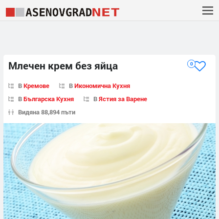
Млечен крем без яйца
0
В
Кремове
В
Икономична Кухня
В
Българска Кухня
В
Ястия за Варене
Видяна 88,894 пъти