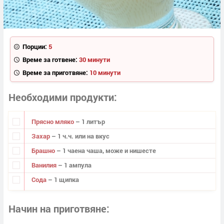
Порции:
5
Време за готвене:
30 минути
Време за приготвяне:
10 минути
Необходими продукти
Прясно мляко
– 1 литър
Захар
– 1 ч.ч. или на вкус
Брашно
– 1 чаена чаша, може и нишесте
Ванилия
– 1 ампула
Сода
– 1 щипка
Начин на приготвяне