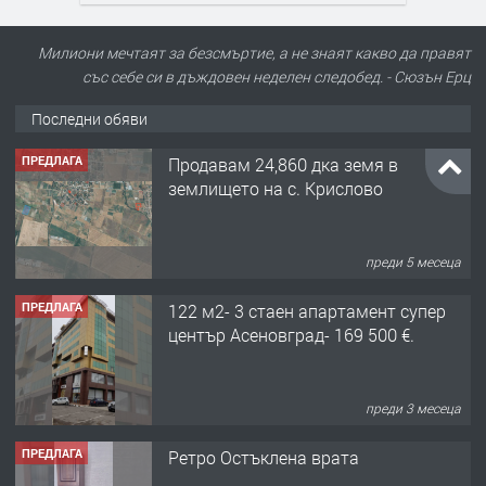
Милиони мечтаят за безсмъртие, а не знаят какво да правят
със себе си в дъждовен неделен следобед. - Сюзън Ерц
Последни обяви
ПРЕДЛАГА
Продавам 24,860 дка земя в
землището на с. Крислово
преди 5 месеца
ПРЕДЛАГА
122 м2- 3 стаен апартамент супер
център Асеновград- 169 500 €.
преди 3 месеца
ПРЕДЛАГА
Ретро Остъклена врата