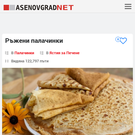
Ръжени палачинки
0
В
Палачинки
В
Ястия за Печене
Видяна 122,797 пъти