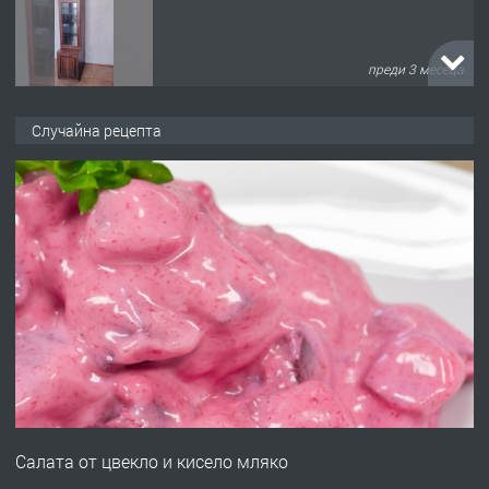
преди 3 месеца
ПРЕДЛАГА
🌟HYUNDAI i10 - 2024 | Само 55 лв./
Случайна рецепта
ден от DL RENT🌟
преди 10 месеца
ПРЕДЛАГА
Професионална броячна машина -
със сертификат от ЕЦБ
преди 1 година
ПРЕДЛАГА
Професионална зеленчукорезачка
за заведения и дома
Салата от цвекло и кисело мляко