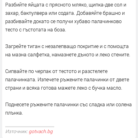
Разбийте яйцата с прясното мляко, щипка-две сол и
захар, бакпулвера или содата. Добавяйте брашно и
разбивайте докато се получи хубаво палачинково
тесто с гъстотата на боза.
Загрейте тиган с незалепващо покритие и с помощта
на мазна салфетка, намазнете дъното и леко стените.
Сипвайте по черпак от тестото и разстелете
палачинката. Изпечете ръжените палачинки от двете
страни и всяка готова мажете леко с бучка масло.
Поднесете ръжените палачинки със сладка или солена
плънка.
Източник:
gotvach.bg