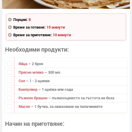
Порции:
8
Време за готвене:
15 минути
Време за приготвяне:
10 минути
Необходими продукти
Яйца
– 2 броя
Прясно мляко
– 300 мл
Сол
– 1 - 2 щипки
Бакпулвер
– 1 щипка или сода
Ръжено брашно
– пълнозърнесто за гъстота на боза
Масло
– 1 бучка, за намазване на палачинките
Начин на приготвяне