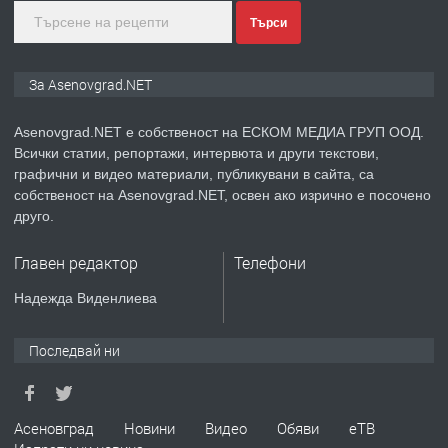
преди 1 година
Търси
ПРЕДЛАГА
Дава под наем Асеновград
За Asenovgrad.NET
Asenovgrad.NET е собственост на ЕСКОМ МЕДИА ГРУП ООД.
Всички статии, репортажи, интервюта и други текстови,
преди 2 години
графични и видео материали, публикувани в сайта, са
собственост на Asenovgrad.NET, освен ако изрично е посочено
ПРЕДЛАГА
Давам индивидуалани уроци по
друго.
Немски език
Главен редактор
Телефони
преди 2 години
Надежда Виденлиева
ПРЕДЛАГА
ремонт на покриви
Последвай ни
преди 2 години
Асеновград
Новини
Видео
Обяви
еТВ